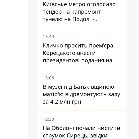
Київське метро оголосило
тендер на капремонт
тунелю на Подолі -
триватиме майже два роки
13:49
Кличко просить прем'єра
Корецького внести
президентові подання на
звільнення володаря
Троєщини Бахматова
13:06
В музеї під Батьківщиною-
матір'ю відремонтують залу
за 4,2 млн грн
12:38
На Оболоні почали чистити
струмок Сирець, звідки