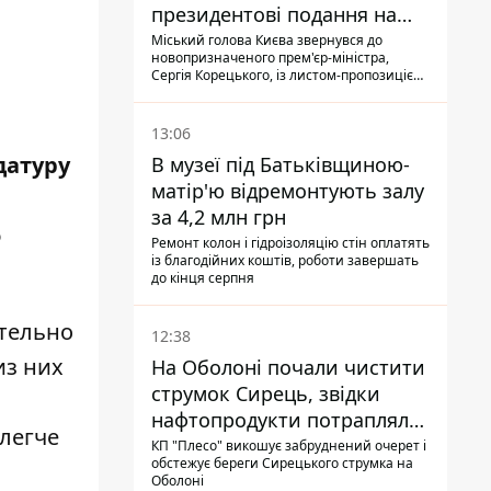
президентові подання на
звільнення володаря
Міський голова Києва звернувся до
новопризначеного прем'єр-міністра,
Троєщини Бахматова
Сергія Корецького, із листом-пропозицією
щодо звільнення голови Деснянської РДА
Максима Бахматова
13:06
датуру
В музеї під Батьківщиною-
матір'ю відремонтують залу
за 4,2 млн грн
о
Ремонт колон і гідроізоляцію стін оплатять
із благодійних коштів, роботи завершать
до кінця серпня
ительно
12:38
из них
На Оболоні почали чистити
струмок Сирець, звідки
нафтопродукти потрапляли
легче
до озер
КП "Плесо" викошує забруднений очерет і
обстежує береги Сирецького струмка на
Оболоні