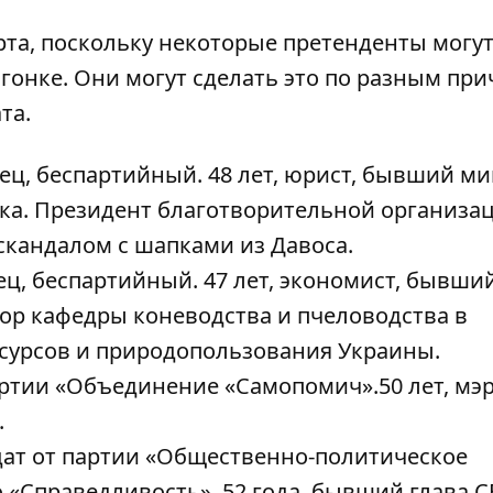
арта, поскольку некоторые претенденты могу
 гонке. Они могут сделать это по разным пр
та.
, беспартийный. 48 лет, юрист, бывший ми
ка. Президент благотворительной организа
 скандалом с
шапками из Давоса
.
, беспартийный. 47 лет, экономист, бывший
ор кафедры коневодства и пчеловодства в
сурсов и природопользования Украины.
ртии «Объединение «Самопомич».50 лет, мэ
.
ат от партии «Общественно-политическое
«Справедливость». 52 года, бывший глава С