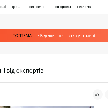
оші
Треш
Прес-релізи
Про проект
Реклама
ТОПТЕМА:
Відключення світла у столиці
ні від експертів
👍