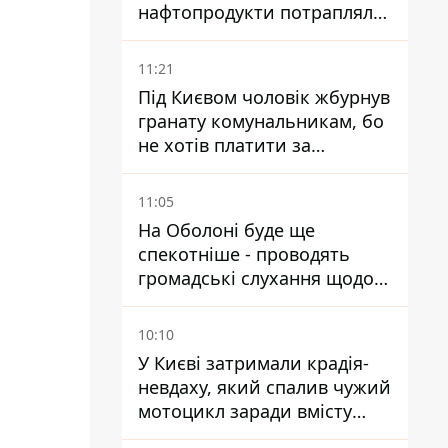
нафтопродукти потрапляли
до озер
11:21
Під Києвом чоловік жбурнув
гранату комунальникам, бо
не хотів платити за
квитанціями
11:05
На Оболоні буде ще
спекотніше - проводять
громадські слухання щодо
храму УГКЦ на Північній
10:10
У Києві затримали крадія-
невдаху, який спалив чужий
мотоцикл заради вмісту
багажника