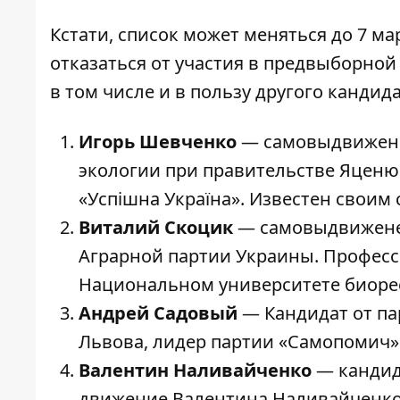
Кстати, список может меняться до 7 м
отказаться от участия в предвыборной
в том числе и в пользу другого кандида
Игорь Шевченко
— самовыдвиженец
экологии при правительстве Яценю
«Успішна Україна». Известен своим
Виталий Скоцик
— самовыдвиженец
Аграрной партии Украины. Професс
Национальном университете биоре
Андрей Садовый
— Кандидат от па
Львова, лидер партии «Самопомич»
Валентин Наливайченко
— кандид
движение Валентина Наливайченко 