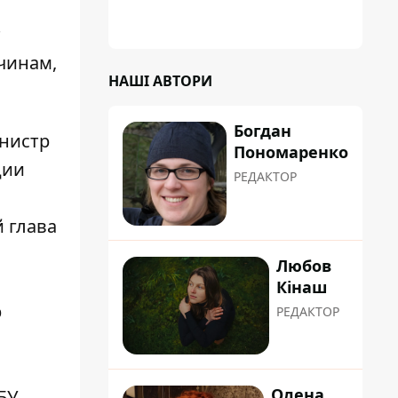
т
ичинам,
НАШІ АВТОРИ
Богдан
нистр
Пономаренко
ции
РЕДАКТОР
 глава
Любов
Кінаш
р
РЕДАКТОР
Олена
БУ,