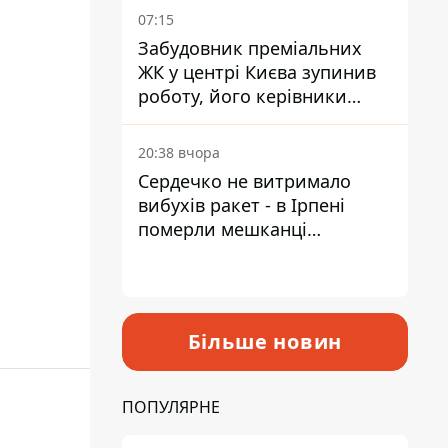
07:15
Забудовник преміальних
ЖК у центрі Києва зупинив
роботу, його керівники
втекли з України - Bihus.info
20:38 вчора
Сердечко не витримало
вибухів ракет - в Ірпені
померли мешканці
притулку для собак з
інвалідністю
Більше новин
ПОПУЛЯРНЕ