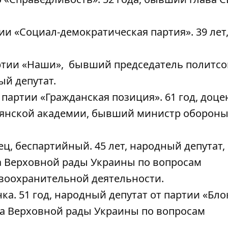
ии «Социал-демократическая партия». 39 лет
ртии «Наши», бывший председатель политсо
ый депутат.
партии «Гражданская позиция». 61 год, доце
янской академии, бывший министр оборон
, беспартийный. 45 лет, народный депутат,
а Верховной рады Украины по вопросам
воохранительной деятельности.
. 51 год, народный депутат от партии «Бло
а Верховной рады Украины по вопросам