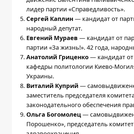
лидер партии «Справедливость».
Сергей Каплин
— кандидат от парт
народный депутат.
Евгений Мураев
— кандидат от па
партии «За жизнь!». 42 года, народн
Анатолий Гриценко
— кандидат от 
кафедры политологии Киево-Могил
Украины.
Виталий Куприй
— самовыдвиженец
заместитель председателя комитет
законодательного обеспечения пра
Ольга Богомолец
— самовыдвиженка
Порошенко», председатель комитет
здравоохранения.