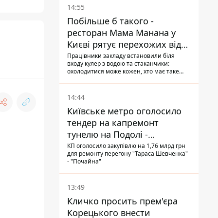
14:55
Побільше б такого -
ресторан Мама Манана у
Києві рятує перехожих від
спеки
Працівники закладу встановили біля
входу кулер з водою та стаканчики:
охолодитися може кожен, хто має таке
бажання
14:44
Київське метро оголосило
тендер на капремонт
тунелю на Подолі -
триватиме майже два роки
КП оголосило закупівлю на 1,76 млрд грн
для ремонту перегону "Тараса Шевченка"
- "Почайна"
13:49
Кличко просить прем'єра
Корецького внести