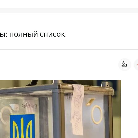
ы: полный список
👍