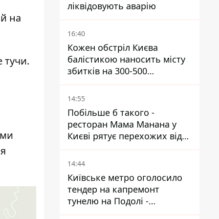
ліквідовують аварію
й на
16:40
Кожен обстріл Києва
балістикою наносить місту
 тучи.
збитків на 300-500
мільйонів - Петро
Пантелеєв
14:55
Побільше б такого -
ресторан Мама Манана у
ами
Києві рятує перехожих від
спеки
ая
14:44
Київське метро оголосило
тендер на капремонт
тунелю на Подолі -
триватиме майже два роки