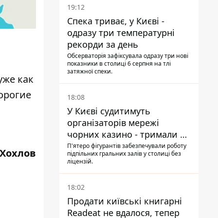
19:12
Спека триває, у Києві -
одразу три температурні
рекорди за день
Обсерваторія зафіксувала одразу три нові
показники в столиці 6 серпня на тлі
затяжної спеки.
уже как
дорогие
18:08
У Києві судитимуть
організаторів мережі
чорних казино - тримали 39
закладів
П'ятеро фігурантів забезпечували роботу
 Хохлов
підпільних гральних залів у столиці без
ліцензій.
18:02
Продати київські книгарні
Readeat не вдалося, тепер