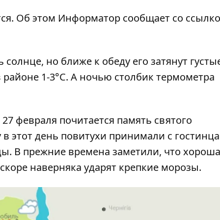
ся. Об этом
Информатор
сообщает со ссылко
 солнце, но ближе к обеду его затянут густые
в районе 1-3°C. А ночью столбик термометра
, 27 февраля почитается память святого
 в этот день повитухи принимали с гостинц
ы. В прежние времена заметили, что хорош
вскоре наверняка ударят крепкие морозы.