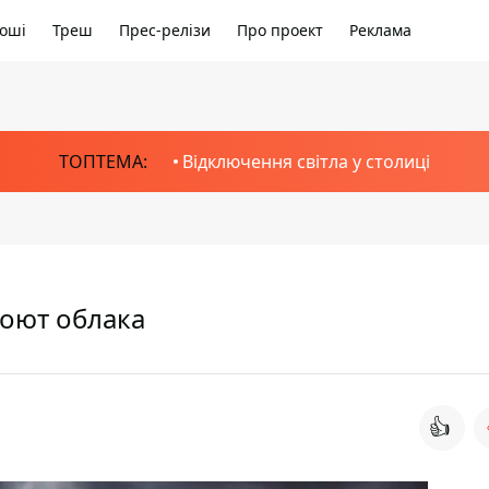
оші
Треш
Прес-релізи
Про проект
Реклама
ТОПТЕМА:
Відключення світла у столиці
роют облака
👍