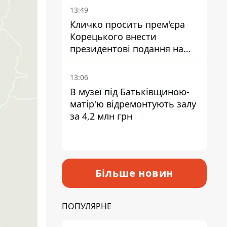
13:49
Кличко просить прем'єра
Корецького внести
президентові подання на
звільнення володаря
Троєщини Бахматова
13:06
В музеї під Батьківщиною-
матір'ю відремонтують залу
за 4,2 млн грн
Більше новин
ПОПУЛЯРНЕ