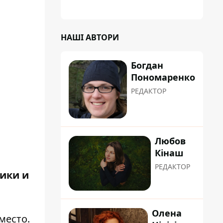
НАШІ АВТОРИ
Богдан
Пономаренко
РЕДАКТОР
Любов
Кінаш
РЕДАКТОР
дики и
Олена
место.