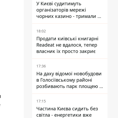
У Києві судитимуть
організаторів мережі
чорних казино - тримали 39
закладів
18:02
Продати київські книгарні
Readeat не вдалося, тепер
власник їх просто закриє
17:36
На даху відомої новобудови
в Голосіївському районі
розбивають парк площею в
гектар
и
17:15
е
Частина Києва сидить без
світла - енергетики вже