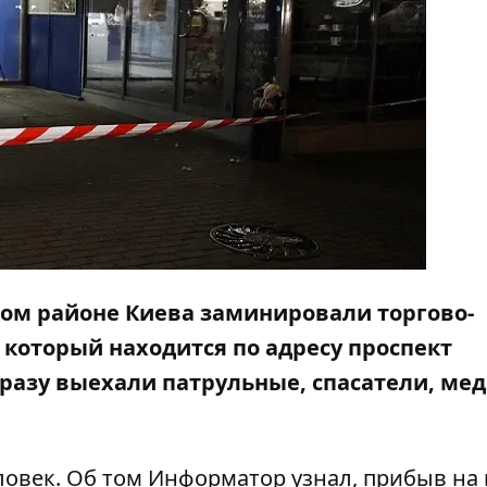
ском районе Киева заминировали торгово-
 который находится по адресу проспект
сразу выехали патрульные, спасатели, ме
ловек. Об том
Информатор
узнал, прибыв на 