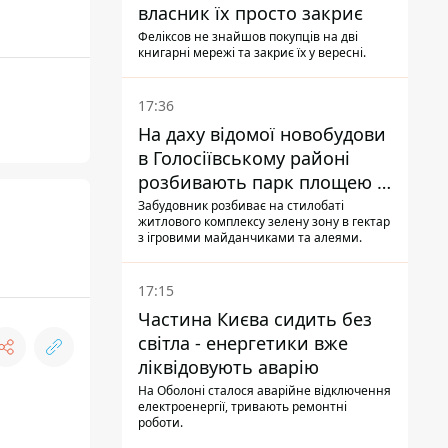
власник їх просто закриє
Феліксов не знайшов покупців на дві
книгарні мережі та закриє їх у вересні.
17:36
На даху відомої новобудови
в Голосіївському районі
розбивають парк площею в
гектар
Забудовник розбиває на стилобаті
житлового комплексу зелену зону в гектар
з ігровими майданчиками та алеями.
17:15
Частина Києва сидить без
світла - енергетики вже
ліквідовують аварію
На Оболоні сталося аварійне відключення
електроенергії, тривають ремонтні
роботи.