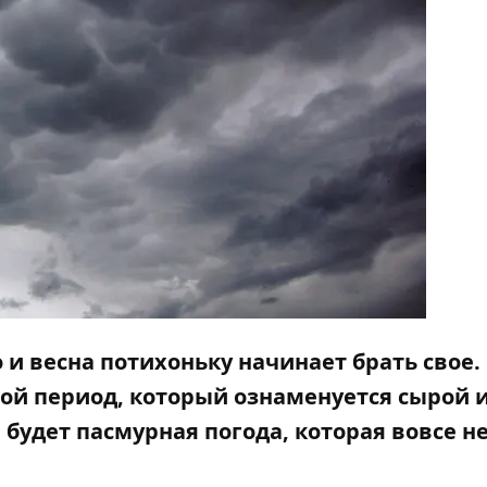
 и весна потихоньку начинает брать свое.
й период, который ознаменуется сырой 
 будет пасмурная погода, которая вовсе н