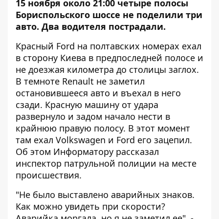
15 ноября около 21:00 четыре полосы
Бориспольского шоссе не поделили три
авто. Два водителя пострадали.
Красный Ford на полтавских номерах ехал
в сторону Киева в предпоследней полосе и
не доезжая километра до столицы заглох.
В темноте Renault не заметил
остановившееся авто и въехал в него
сзади. Красную машину от удара
развернуло и задом начало нести в
крайнюю правую полосу. В этот момент
там ехал Volkswagen и Ford его зацепил.
Об этом
Информатору
рассказал
инспектор патрульной полиции на месте
происшествия.
"Не было выставлено аварийных знаков.
Как можно увидеть при скорости?
Аварийка моргала, но я не заметил ее", -