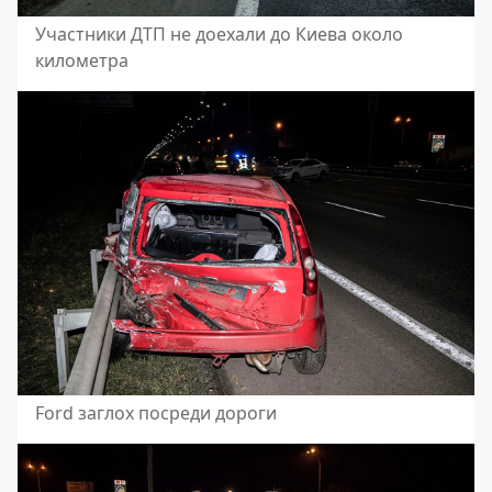
Участники ДТП не доехали до Киева около
километра
Ford заглох посреди дороги