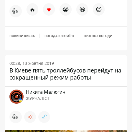
♥
🔥
😭
😆
😡
👍
НОВИНИ КИЄВА
ПОГОДА В УКРАЇНІ
ПРОГНОЗ ПОГОДИ
00:28, 13 жовтня 2019
В Киеве пять троллейбусов перейдут на
сокращенный режим работы
Никита Малюгин
ЖУРНАЛІСТ
👍