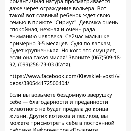
романтичная натура просматривается
даже через ограждение вольера. Вот
такой вот славный ребенок ждет свою
семью в приюте "Сириус". Девочка очень
спокойная, нежная и очень рада
вниманию человека. Сейчас малышке
примерно 3-5 месяцев. Судя по лапкам,
будет крупненькая. Но кого это смущает,
если она такая милая! Звоните (067)509-18-
92, (099)256-73-03 (
Катя
).
https://www.facebook.com/KievskieHvosti/vi
deos/380544172500404/
Если вы возьмете бездомную зверушку
себе — благодарности и преданности
животного не будет предела до конца
жизни. Других котиков и песиков, вы
можете присмотреть себе в постоянной
рубрике Информатора «
Подарите