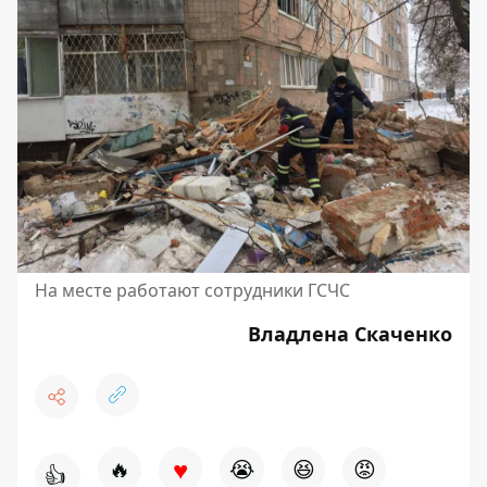
На месте работают сотрудники ГСЧС
Владлена Скаченко
♥
🔥
😭
😆
😡
👍