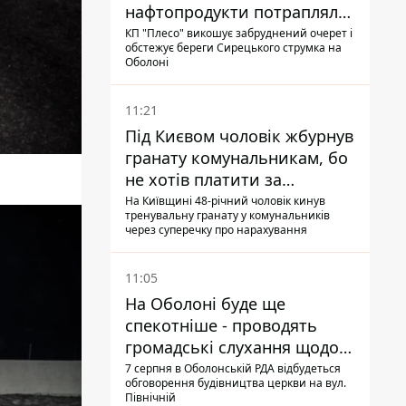
нафтопродукти потрапляли
до озер
КП "Плесо" викошує забруднений очерет і
обстежує береги Сирецького струмка на
Оболоні
11:21
Під Києвом чоловік жбурнув
гранату комунальникам, бо
не хотів платити за
квитанціями
На Київщині 48-річний чоловік кинув
тренувальну гранату у комунальників
через суперечку про нарахування
11:05
На Оболоні буде ще
спекотніше - проводять
громадські слухання щодо
храму УГКЦ на Північній
7 серпня в Оболонській РДА відбудеться
обговорення будівництва церкви на вул.
Північній