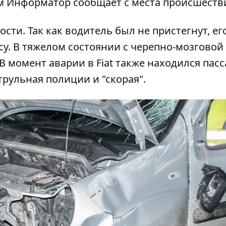
ом
Информатор
сообщает с места происшеств
ти. Так как водитель был не пристегнут, ег
су. В тяжелом состоянии с черепно-мозговой
 момент аварии в Fiat также находился пасс
трульная полиции и "скорая".