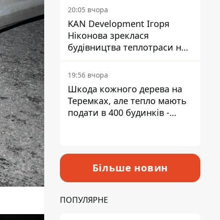
інвалідністю
20:05 вчора
KAN Development Ігоря
Ніконова зреклася
будівництва теплотраси на
Теремках
19:56 вчора
Шкода кожного дерева на
Теремках, але тепло мають
подати в 400 будинків -
депутатка Київради
Більше новин
ПОПУЛЯРНЕ