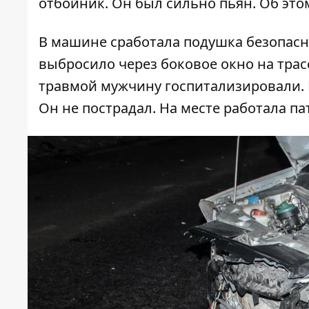
отбойник. Он был сильно пьян. Об эт
В машине сработала подушка безопаснос
выбросило через боковое окно на трас
травмой мужчину госпитализировали. В
Он не пострадал. На месте работала па