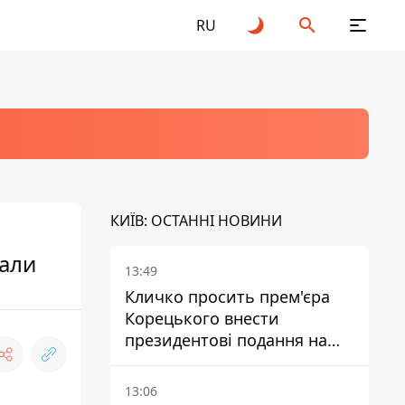
RU
КИЇВ: ОСТАННІ НОВИНИ
вали
13:49
Кличко просить прем'єра
Корецького внести
президентові подання на
звільнення володаря
Троєщини Бахматова
13:06