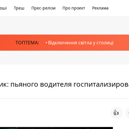
оші
Треш
Прес-релізи
Про проект
Реклама
ТОПТЕМА:
Відключення світла у столиці
ник: пьяного водителя госпитализиро
👍