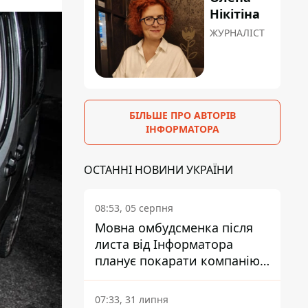
Нікітіна
ЖУРНАЛІСТ
БІЛЬШЕ ПРО АВТОРІВ
ІНФОРМАТОРА
ОСТАННІ НОВИНИ УКРАЇНИ
08:53, 05 серпня
Мовна омбудсменка після
листа від Інформатора
планує покарати компанію-
підрядника ПриватБанку
07:33, 31 липня