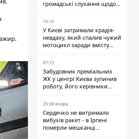
ия.
громадські слухання щодо
храму УГКЦ на Північній
о
10:10
У Києві затримали крадія-
невдаху, який спалив чужий
ажир.
мотоцикл заради вмісту
багажника
07:15
Забудовник преміальних
ЖК у центрі Києва зупинив
роботу, його керівники
втекли з України - Bihus.info
20:38 вчора
Сердечко не витримало
вибухів ракет - в Ірпені
померли мешканці
притулку для собак з