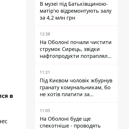
В музеї під Батьківщиною-
матір'ю відремонтують залу
за 4,2 млн грн
12:38
На Оболоні почали чистити
струмок Сирець, звідки
нафтопродукти потрапляли
до озер
11:21
Під Києвом чоловік жбурнув
гранату комунальникам, бо
не хотів платити за
лся в
квитанціями
11:05
На Оболоні буде ще
нес
спекотніше - проводять