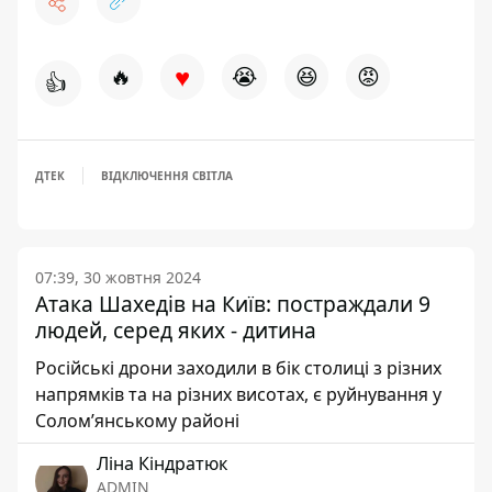
♥
🔥
😭
😆
😡
👍
ДТЕК
ВІДКЛЮЧЕННЯ СВІТЛА
07:39, 30 жовтня 2024
Атака Шахедів на Київ: постраждали 9
людей, серед яких - дитина
Російські дрони заходили в бік столиці з різних
напрямків та на різних висотах, є руйнування у
Соломʼянському районі
Ліна Кіндратюк
ADMIN