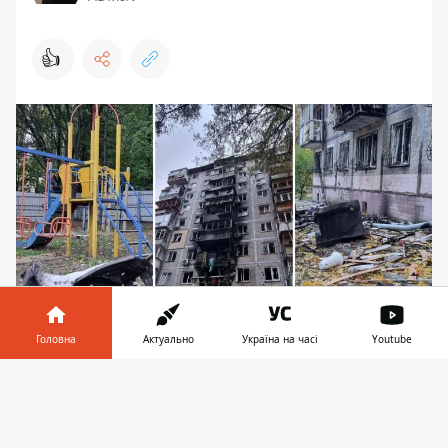
👍
Головна
Актуально
Україна на часі
Youtube
Наслідки атаки Києва 30 жовтня 2024 року
Інформатор у
Завантажити
У Києві рятувальники ліквідували пожежі,
телефоні
👉
які виникли внаслідок
нічної атаки
Шахедів
. Постраждали дев'ятеро людей,