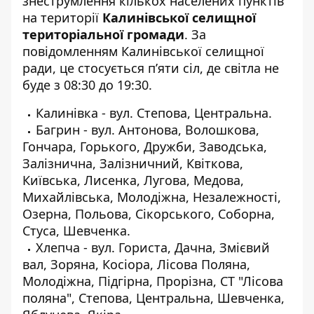
знеструмлення кількох населених пунктів
на території
Кaлинівської селищної
територіальної громади
. За
повідомленням
Калинівської селищної
ради
, це стосується п’яти сіл, де світла не
буде з 08:30 до 19:30.
Калинівка - вул. Степова, Центральна.
Багрин - вул. Антонова, Волошкова,
Гончара, Горького, Дружби, Заводська,
Залізнична, Залізничний, Квіткова,
Київська, Лисенка, Лугова, Медова,
Михайлівська, Молодіжна, Незалежності,
Озерна, Польова, Сікорського, Соборна,
Стуса, Шевченка.
Хлепча - вул. Гориста, Дачна, Змієвий
вал, Зоряна, Косіора, Лісова Поляна,
Молодіжна, Підгірна, Прорізна, СТ "Лісова
поляна", Степова, Центральна, Шевченка,