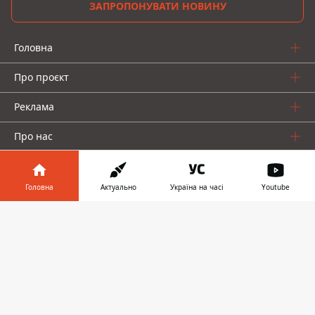
ЗАПРОПОНУВАТИ НОВИНУ
Головна
Про проєкт
Реклама
Про нас
Головна
Актуально
Україна на часі
Youtube
Інформатор у
Завантажити
телефоні
👉
Інформатор проекти
Інформатор-Україна
Geek
Гроші
Авто
© 2016-2026 Informator