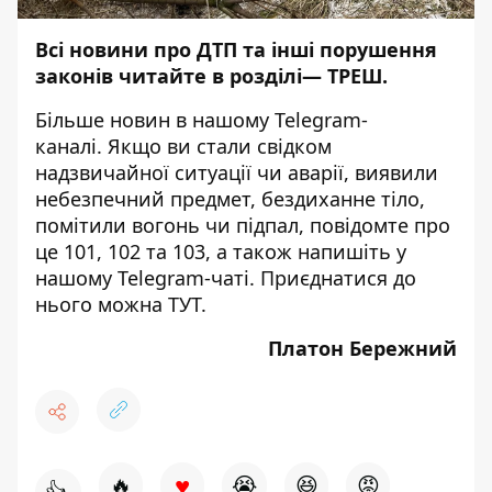
Всі новини про ДТП та інші порушення
законів читайте в розділі—
ТРЕШ
.
Більше новин в нашому
Telegram-
каналі
. Якщо ви стали свідком
надзвичайної ситуації чи аварії, виявили
небезпечний предмет, бездиханне тіло,
помітили вогонь чи підпал, повідомте про
це 101, 102 та 103, а також напишіть у
нашому Telegram-чаті. Приєднатися до
нього можна
ТУТ
.
Платон Бережний
♥
🔥
😭
😆
😡
👍