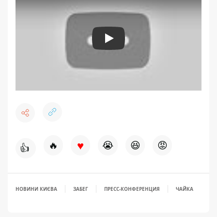
Play
♥
🔥
😭
😆
😡
👍
НОВИНИ КИЄВА
ЗАБЕГ
ПРЕСС-КОНФЕРЕНЦИЯ
ЧАЙКА