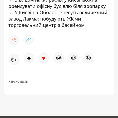
орендувати офісну будівлю біля зоопарку
У Києві на Оболоні знесуть величезний
завод Лакма: побудують ЖК чи
торговельний центр з басейном
♥
🔥
😭
😆
😡
👍
НЕРУХОМІСТЬ