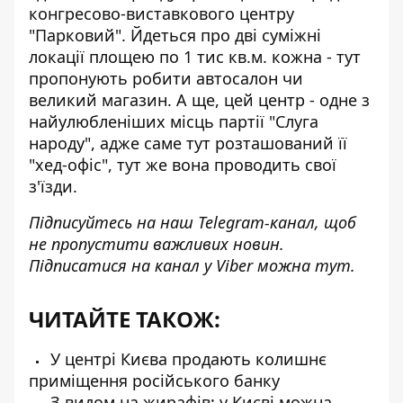
конгресово-виставкового центру
"Парковий"
. Йдеться про дві суміжні
локації площею по 1 тис кв.м. кожна - тут
пропонують робити автосалон чи
великий магазин. А ще, цей центр - одне з
найулюбленіших місць партії "Слуга
народу", адже саме тут розташований її
"хед-офіс", тут же вона проводить свої
з'їзди.
Підписуйтесь на наш
Telegram-канал
, щоб
не пропустити важливих новин.
Підписатися на канал у Viber можна
тут
.
ЧИТАЙТЕ ТАКОЖ:
У центрі Києва продають колишнє
приміщення російського банку
З видом на жирафів: у Києві можна