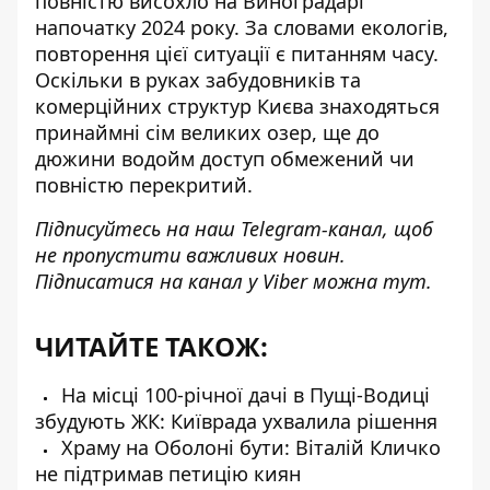
повністю висохло на Виноградарі
напочатку 2024 року. За словами екологів,
повторення цієї ситуації є питанням часу.
Оскільки в руках забудовників та
комерційних структур Києва знаходяться
принаймні сім великих озер
, ще до
дюжини водойм доступ обмежений чи
повністю перекритий.
Підписуйтесь на наш
Telegram-канал
, щоб
не пропустити важливих новин.
Підписатися на канал у Viber можна
тут
.
ЧИТАЙТЕ ТАКОЖ:
На місці 100-річної дачі в Пущі-Водиці
збудують ЖК: Київрада ухвалила рішення
Храму на Оболоні бути: Віталій Кличко
не підтримав петицію киян