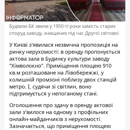
Будівлю БК звели у 1950-ті роки замість старих
споруд заводу, знищених під час Другої світової
У Києві з'явилася незвична пропозиція на
ринку нерухомості: в оренду пропонується
актова зала в Будинку культури заводу
"Хімволокно". Приміщення площею 910
кв.м
розташоване на Лівобережжі
, у
колишній промзоні поблизу двох станцій
метро. І, судячи зі світлин, воно
підтримується у непоганому стані.
Оголошення про здачу в оренду актової
зали з'вилося на одному з профільних
онлайн-майданчиків з нерухомості.
Зазначається, що приміщення площею