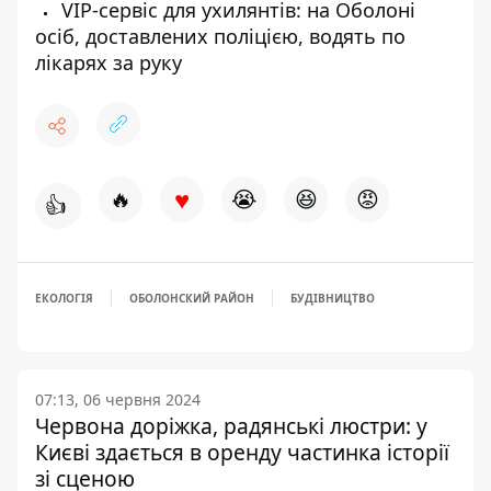
VIP-сервіс для ухилянтів: на Оболоні
осіб, доставлених поліцією, водять по
лікарях за руку
♥
🔥
😭
😆
😡
👍
ЕКОЛОГІЯ
ОБОЛОНСКИЙ РАЙОН
БУДІВНИЦТВО
07:13, 06 червня 2024
Червона доріжка, радянські люстри: у
Києві здається в оренду частинка історії
зі сценою