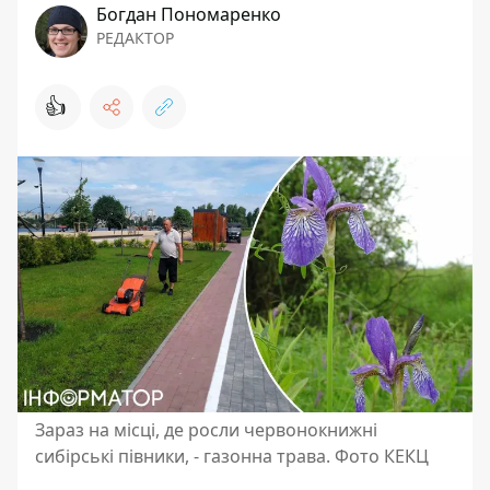
Богдан Пономаренко
РЕДАКТОР
👍
Зараз на місці, де росли червонокнижні
сибірські півники, - газонна трава. Фото КЕКЦ