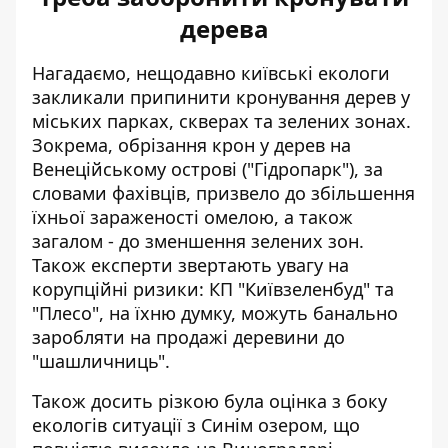
дерева
Нагадаємо, нещодавно київські екологи
закликали
припинити кронування дерев у
міських парках
, скверах та зелених зонах.
Зокрема, обрізання крон у дерев на
Венеційському острові ("Гідропарк"), за
словами фахівців, призвело до збільшення
їхньої зараженості омелою, а також
загалом - до зменшення зелених зон.
Також експерти звертають увагу на
корупційні ризики: КП "Київзеленбуд" та
"Плесо", на їхню думку, можуть банально
заробляти на продажі деревини до
"шашличниць".
Також досить різкою була оцінка з боку
екологів ситуації з Синім озером, що