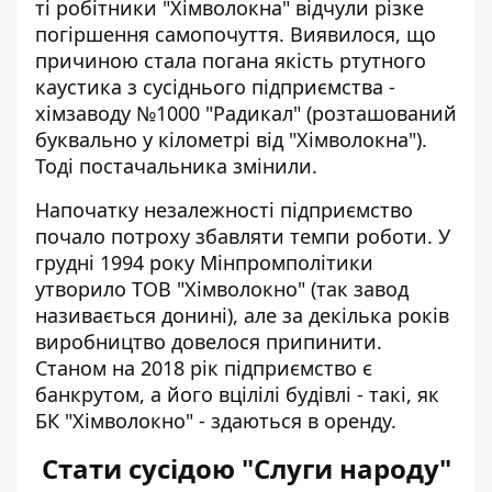
ті робітники "Хімволокна" відчули різке
погіршення самопочуття. Виявилося, що
причиною стала погана якість ртутного
каустика з сусіднього підприємства -
хімзаводу №1000 "Радикал" (розташований
буквально у кілометрі від "Хімволокна").
Тоді постачальника змінили.
Напочатку незалежності підприємство
почало
потроху збавляти темпи
роботи. У
грудні 1994 року Мінпромполітики
утворило ТОВ "Хімволокно" (так завод
називається донині), але за декілька років
виробництво довелося припинити.
Станом на 2018 рік підприємство є
банкрутом, а його вцілілі будівлі - такі, як
БК "Хімволокно" - здаються в оренду.
Стати сусідою "Слуги народу"