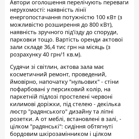
Автори оголошення перелічують переваги
нерухомості: наявність лінії
енергопостачання потужністю 100 кВт (з
можливістю розширення до 800 кВт),
наявність зручного під'їзду до споруди,
парковки тощо. Вартість оренди актової
зали складе 36,4 тис грн на місяць (з
розрахунку 40 грн/1 кв.м).
Судячи зі світлин, актова зала має
косметичний ремонт, проведений,
ймовірно, напочатку "нульових" - стіни
пофарбовані у персиковий колір, на
паркетній підлозі простелені червоні
килимові доріжки, під стелею - декілька
люстр "радянського" дизайну та ліпні
розетки. А от меблі, встановлені в залі, -
цілком "радянські": сидіння обтягнуті
бордовим шкірозамінником і цілком