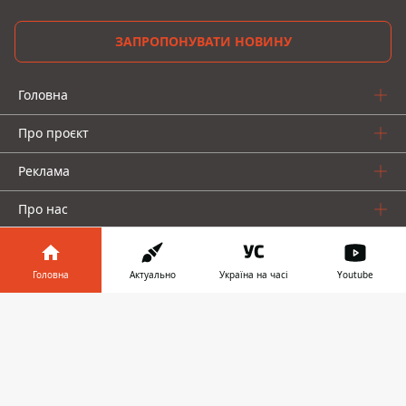
ЗАПРОПОНУВАТИ НОВИНУ
Головна
Про проєкт
Реклама
Про нас
Головна
Актуально
Україна на часі
Youtube
Інформатор у
Завантажити
телефоні
👉
Інформатор проекти
Інформатор-Україна
Geek
Гроші
Авто