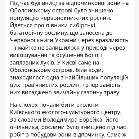
Під час будівництва відпочинкової зони на
Оболонському острові було знищено
популяцію червонокнижних рослин.
Йдеться про півники сибірські
,
багаторічну рослину, що занесена до
Червоної книги України через вразливість
- її майже не залишилося у природі через
викошування та осушення боліт і
заплавних луків. У Києві саме на
Оболонському острові, біля води,
знаходилася одна з найбільших популяцій
цих трав'янистих рослин, тепер замість
них висаджено звичайну газонну траву.
На сполох почали бити екологи
Київського еколого-культурного центру.
За словами Володимира Борейка, його
очільника, рослини було знищено під час
робіт з побудови зони відпочинку. Саме ж