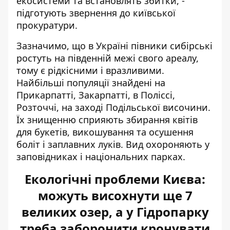
екосистеми та встановлять збитки, -
підготують звернення до київської
прокуратури.
Зазначимо, що в Україні півники сибірські
ростуть
на південній межі свого ареалу
,
тому є рідкісними і вразливими.
Найбільші популяції знайдені на
Прикарпатті, Закарпатті, в Поліссі,
Розточчі, на заході Подільської височини.
Їх знищенню сприяють збирання квітів
для букетів, викошування та осушення
боліт і заплавних луків. Вид охороняють у
заповідниках і національних парках.
Екологічні проблеми Києва:
можуть висохнути ще 7
великих озер, а у Гідропарку
треба заборонити кронувати