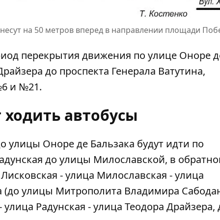
несут на 50 метров вперед в направлении площади Поб
период перекрытия движения по улице Оноре д
Драйзера до проспекта Генерала Ватутина,
6 и №21.
т ходить автобусы
 улицы Оноре де Бальзака будут идти по
Радунская до улицы Милославской, в обратн
 Лисковская - улица Милославская - улица
а (до улицы Митрополита Владимира Сабодан
- улица Радунская - улица Теодора Драйзера,