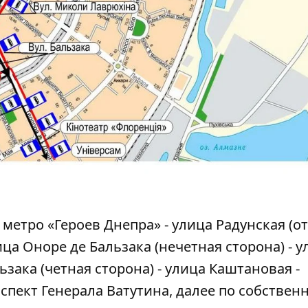
метро «Героев Днепра» - улица Радунская (о
ица Оноре де Бальзака (нечетная сторона) - у
ьзака (четная сторона) - улица Каштановая -
спект Генерала Ватутина, далее по собствен