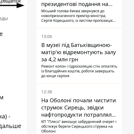
президентові подання на
звільнення володаря
Міський голова Києва звернувся до
новопризначеного прем'єр-міністра,
Троєщини Бахматова
еды
Сергія Корецького, із листом-пропозицією
щодо звільнення голови Деснянської РДА
Максима Бахматова
е
13:06
В музеї під Батьківщиною-
матір'ю відремонтують залу
за 4,2 млн грн
Ремонт колон і гідроізоляцію стін оплатять
із благодійних коштів, роботи завершать
до кінця серпня
12:38
ом
На Оболоні почали чистити
струмок Сирець, звідки
нафтопродукти потрапляли
а) -
до озер
КП "Плесо" викошує забруднений очерет і
 дальше
обстежує береги Сирецького струмка на
Оболоні