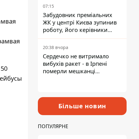
07:15
Забудовник преміальних
амвая
ЖК у центрі Києва зупинив
роботу, його керівники
втекли з України - Bihus.info
трамвая
20:38 вчора
Сердечко не витримало
вибухів ракет - в Ірпені
 50
померли мешканці
лейбусы
притулку для собак з
інвалідністю
Більше новин
ПОПУЛЯРНЕ