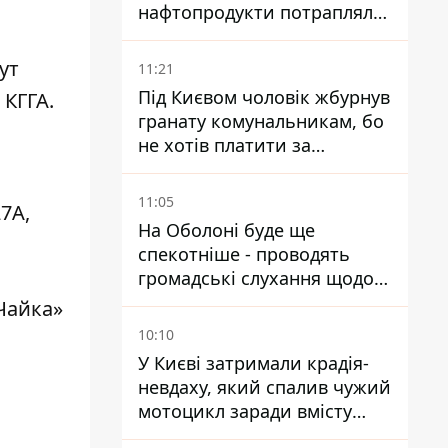
нафтопродукти потрапляли
до озер
ут
11:21
Під Києвом чоловік жбурнув
КГГА.
гранату комунальникам, бо
не хотів платити за
квитанціями
11:05
7А,
На Оболоні буде ще
спекотніше - проводять
громадські слухання щодо
храму УГКЦ на Північній
Чайка»
10:10
У Києві затримали крадія-
невдаху, який спалив чужий
мотоцикл заради вмісту
багажника