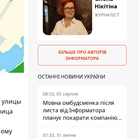
Нікітіна
ЖУРНАЛІСТ
БІЛЬШЕ ПРО АВТОРІВ
ІНФОРМАТОРА
ОСТАННІ НОВИНИ УКРАЇНИ
08:53, 05 серпня
т улицы
Мовна омбудсменка після
листа від Інформатора
лица
планує покарати компанію-
підрядника ПриватБанку
ному
07:33, 31 липня