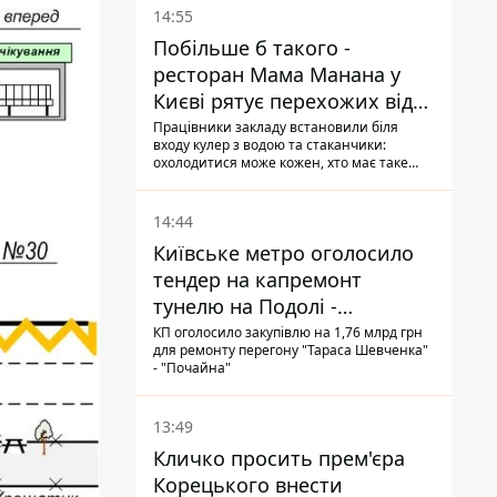
14:55
Побільше б такого -
ресторан Мама Манана у
Києві рятує перехожих від
спеки
Працівники закладу встановили біля
входу кулер з водою та стаканчики:
охолодитися може кожен, хто має таке
бажання
14:44
Київське метро оголосило
тендер на капремонт
тунелю на Подолі -
триватиме майже два роки
КП оголосило закупівлю на 1,76 млрд грн
для ремонту перегону "Тараса Шевченка"
- "Почайна"
13:49
Кличко просить прем'єра
Корецького внести