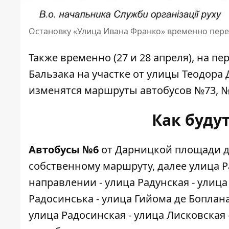
Остановку «Улица Ивана Франко» временно пере
Также временно (27 и 28 апреля), на 
Бальзака на участке от улицы Теодора 
изменятся маршруты автобусов №73, №
Как буду
Автобусы №6
от Дарницкой площади до
собственному маршруту, далее улица 
направлении - улица Радунская - улица
Радосинська - улица Гийома де Боплан
улица Радосинская - улица Лисковская 