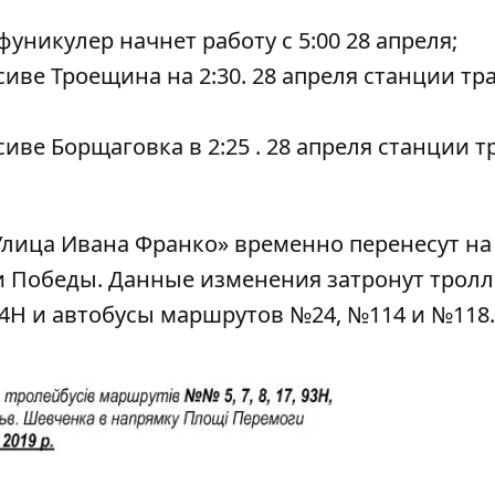
 фуникулер начнет работу с 5:00 28 апреля;
иве Троещина на 2:30. 28 апреля станции тр
иве Борщаговка в 2:25 . 28 апреля станции 
«Улица Ивана Франко» временно перенесут на
и Победы. Данные изменения затронут трол
4Н и автобусы маршрутов №24, №114 и №118.