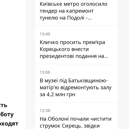
Київське метро оголосило
тендер на капремонт
тунелю на Подолі -
триватиме майже два роки
13:49
Кличко просить прем'єра
Корецького внести
президентові подання на
звільнення володаря
Троєщини Бахматова
13:06
В музеї під Батьківщиною-
матір'ю відремонтують залу
за 4,2 млн грн
сть
12:38
аботу
На Оболоні почали чистити
оходят
струмок Сирець, звідки