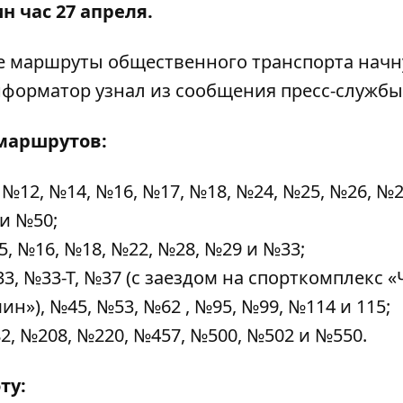
н час 27 апреля.
ые маршруты общественного транспорта начн
форматор
узнал из сообщения пресс-службы 
 маршрутов:
 №12, №14, №16, №17, №18, №24, №25, №26, №2
 и №50;
, №16, №18, №22, №28, №29 и №33;
3, №33-Т, №37 (с заездом на спорткомплекс «
»), №45, №53, №62 , №95, №99, №114 и 115;
2, №208, №220, №457, №500, №502 и №550.
ту: