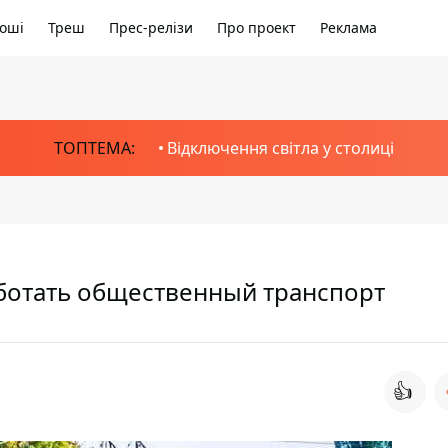
оші
Треш
Прес-релізи
Про проект
Реклама
ТОПТЕМА:
Відключення світла у столиці
работать общественный транспорт
👍