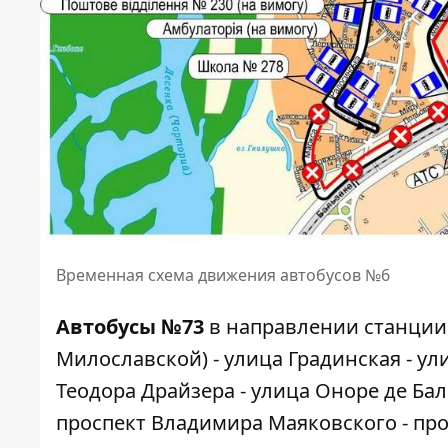
Временная схема движения автобусов №6
Автобусы №73
в направлении станции 
Милославской) - улица Градинская - ул
Теодора Драйзера - улица Оноре де Бал
проспект Владимира Маяковского - про