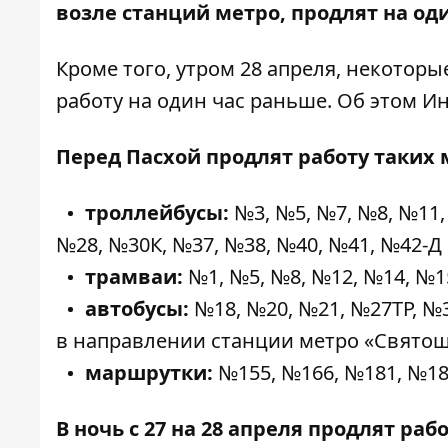
возле станций метро, продлят на оди
Кроме того, утром 28 апреля, некотор
работу на один час раньше. Об этом
Ин
Перед Пасхой продлят работу таких
троллейбусы:
№3, №5, №7, №8, №11,
№28, №30К, №37, №38, №40, №41, №42-Д
трамваи:
№1, №5, №8, №12, №14, №15
автобусы:
№18, №20, №21, №27ТР, №3
в направлении станции метро «Святошин
маршрутки:
№155, №166, №181, №18
В ночь с 27 на 28 апреля продлят рабо