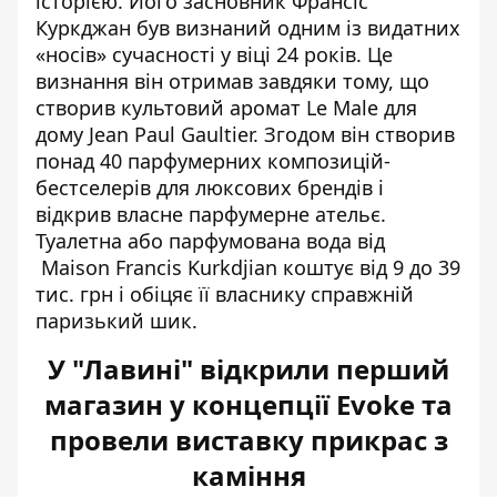
історією. Його засновник Франсіс
Куркджан був визнаний одним із видатних
«носів» сучасності у віці 24 років. Це
визнання він отримав завдяки тому, що
створив культовий аромат Le Male для
дому Jean Paul Gaultier. Згодом він створив
понад 40 парфумерних композицій-
бестселерів для люксових брендів і
відкрив власне парфумерне ательє.
Туалетна або парфумована вода від
Maison Francis Kurkdjian коштує від 9 до 39
тис. грн і обіцяє її власнику справжній
паризький шик.
У "Лавині" відкрили перший
магазин у концепції Evoke та
провели виставку прикрас з
каміння