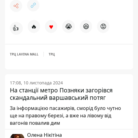
♥
🔥
😭
😆
😡
👍
ТРЦ LAVINA MALL
ТРЦ
17:08, 10 листопада 2024
На станції метро Позняки загорівся
скандальний варшавський потяг
За інформацією пасажирів, сморід було чутно
ще на правому березі, а вже на лівому від
вагонів повалив дим
Олена Нікітіна