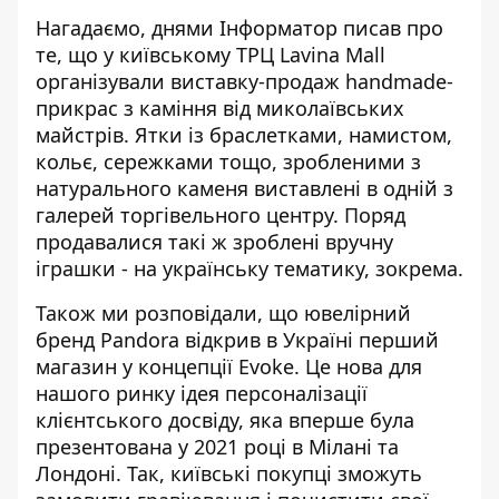
Нагадаємо, днями Інформатор писав про
те, що у київському ТРЦ Lavina Mall
організували
виставку-продаж handmade-
прикрас
з каміння від миколаївських
майстрів. Ятки із браслетками, намистом,
кольє, сережками тощо, зробленими з
натурального каменя виставлені в одній з
галерей торгівельного центру. Поряд
продавалися такі ж зроблені вручну
іграшки - на українську тематику, зокрема.
Також ми розповідали, що ювелірний
бренд Pandora відкрив в Україні
перший
магазин у концепції Evoke
. Це нова для
нашого ринку ідея персоналізації
клієнтського досвіду, яка вперше була
презентована у 2021 році в Мілані та
Лондоні. Так, київські покупці зможуть