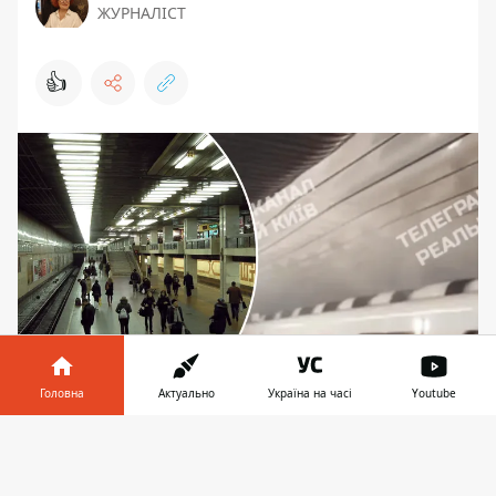
ЖУРНАЛІСТ
👍
Головна
Актуально
Україна на часі
Youtube
Киянам довелося залишити вагони і, на всяк
випадок, вестибюль станції
Інформатор у
Завантажити
телефоні
👉
У неділю, 10 листопада 2024 року, у