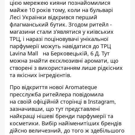
цією мережею кияни познайомилися
майже 10 років тому, коли на бульварі
Лесі Українки відкрився перший
флагманський бутик. Згодом ритейл -
магазини стали з’являтися у київських
ТРЦ, і наразі поціновувачі унікальної
парфумерії можуть
навідатися до
ТРЦ
Lavina Mall
на Берковецькій, 6 Д. Тут
можна знайти ексклюзивні аромати, що
створені з використанням лише рідкісних
та якісних інгредієнтів.
Про відкриття нової Aromateque
пресслужба ритейлера повідомила
на
своїй офіційній сторінці в Instagram
,
зазначивши, що тут представлені
найкращі нішеві бренди парфумерії та
косметики. Вибір найіменитіших брендів
дійсно величезний, до того ж здебільшого