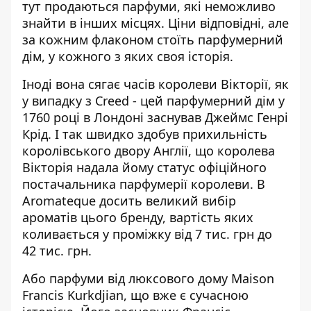
тут продаються парфуми, які неможливо
знайти в інших місцях. Ціни відповідні, але
за кожним флаконом стоїть парфумерний
дім, у кожного з яких своя історія.
Іноді вона сягає часів королеви Вікторії, як
у випадку з Creed - цей парфумерний дім у
1760 році в Лондоні заснував Джеймс Генрі
Крід. І так швидко здобув прихильність
королівського двору Англії, що королева
Вікторія надала йому статус офіційного
постачальника парфумерії королеви. В
Aromateque досить великий вибір
ароматів цього бренду, вартість яких
коливається у проміжку від 7 тис. грн до
42 тис. грн.
Або парфуми від люксового дому Maison
Francis Kurkdjian, що вже є сучасною