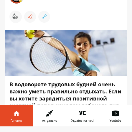
👍
В водовороте трудовых будней очень
важно уметь правильно отдыхать. Если
вы хотите зарядиться позитивной
энергией перед началом рабочего дня
или расслабиться после, стоит
попробовать большой теннис.
Головна
Актуально
Україна на часі
Youtube
Многие думают, что организация игры в