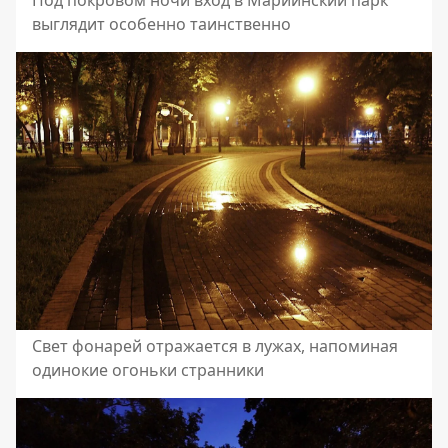
Под покровом ночи вход в Мариинский парк
выглядит особенно таинственно
Свет фонарей отражается в лужах, напоминая
одинокие огоньки странники