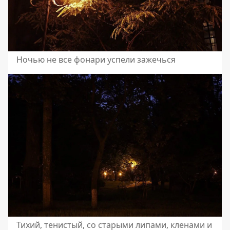
Ночью не все фонари успели зажечься
Тихий, тенистый, со старыми липами, кленами и