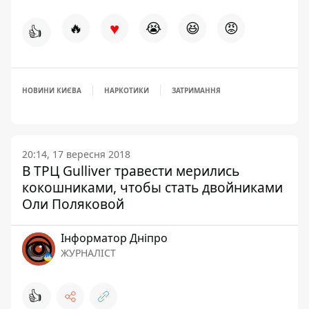
♥
🔥
😭
😆
😡
👍
НОВИНИ КИЄВА
НАРКОТИКИ
ЗАТРИМАННЯ
20:14, 17 вересня 2018
В ТРЦ Gulliver травести мерились
кокошниками, чтобы стать двойниками
Оли Поляковой
Інформатор Дніпро
ЖУРНАЛІСТ
👍