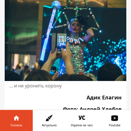
... и не уронить корону
Адик Елагин
Фото: Андрей Хлебов
Головна
Актуально
Україна на часі
Youtube