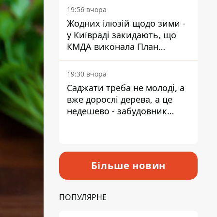
19:56 вчора
Жодних ілюзій щодо зими -
у Київраді закидають, що
КМДА виконала План
стійкості на 20%
19:30 вчора
Саджати треба не молоді, а
вже дорослі дерева, а це
недешево - забудовник
Ніконов
Більше новин
ПОПУЛЯРНЕ