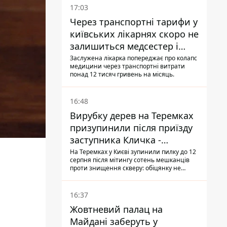
17:03
Через транспортні тарифи у
київських лікарнях скоро не
залишиться медсестер і
санітарок - професор
Заслужена лікарка попереджає про колапс
медицини через транспортні витрати
Голубовська
понад 12 тисяч гривень на місяць.
16:48
Вирубку дерев на Теремках
призупинили після приїзду
заступника Кличка -
почався діалог
На Теремках у Києві зупинили пилку до 12
серпня після мітингу сотень мешканців
проти знищення скверу: обіцянку не
поновлювати роботи дав особисто
заступник Кличка, Петро Пантелеєв, що
прибув налагодити комунікацію
16:37
Жовтневий палац на
Майдані заберуть у