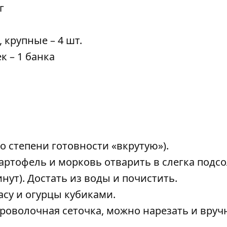
г
крупные – 4 шт.
 – 1 банка
до степени готовности «вкрутую»).
ртофель и морковь отварить в слегка подс
нут). Достать из воды и почистить.
асу и огурцы кубиками.
проволочная сеточка, можно нарезать и вруч