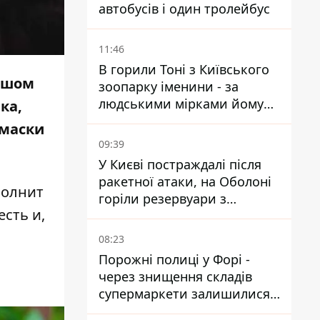
автобусів і один тролейбус
11:46
В горили Тоні з Київського
льшом
зоопарку іменини - за
людськими мірками йому
ка,
вже понад 90 років
 маски
09:39
У Києві постраждалі після
ракетної атаки, на Оболоні
полнит
горіли резервуари з
есть и,
паливом
08:23
Порожні полиці у Форі -
через знищення складів
супермаркети залишилися
без асортименту