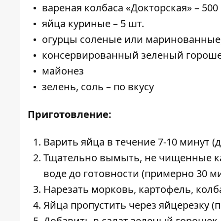
вареная колбаса «Докторская» – 500 
яйца куриные – 5 шт.
огурцы соленые или маринованные, 
консервированный зеленый горошек
майонез
зелень, соль – по вкусу
Приготовление:
Варить яйца в течение 7-10 минут (
Тщательно вымыть, не чищенные ка
воде до готовности (примерно 30 ми
Нарезать морковь, картофель, колб
Яйца пропустить через яйцерезку (
Добавить в салат зеленый горошек.