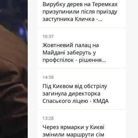
Вирубку дерев на Теремках
призупинили після приїзду
заступника Кличка -
почався діалог
16:37
Жовтневий палац на
Майдані заберуть у
профспілок - рішення
Господарського суду
14:58
Під Києвом від обстрілу
загинула директорка
Спаського ліцею - КМДА
13:28
Через ярмарки у Києві
змінили маршрути сім