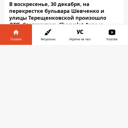
В воскресенье, 30 декабря, на
перекрестке бульвара Шевченко и
улицы Терещенковской произошло
ДТП. Столкнулись Chervolet Aveo и
Daewoo Gentra.
Головна
Актуально
Україна на часі
Youtube
Авария произошла примерно в 23:00. Об
этом сообщает
Информатор
с места
Інформатор у
Завантажити
событий.
телефоні
👉
По словам водителя Daewoo, он ехал по
бульвару Шевченко вверх, в сторону
площади Победы, на зеленый свет
светофора. Выехав на перекресток, в
последний момент заметил
приближающийся справа автомобиль.
Столкновения было не избежать и он в
бок ударил Chervolet.
Оба автомобиля заняли почти всю дорогу.