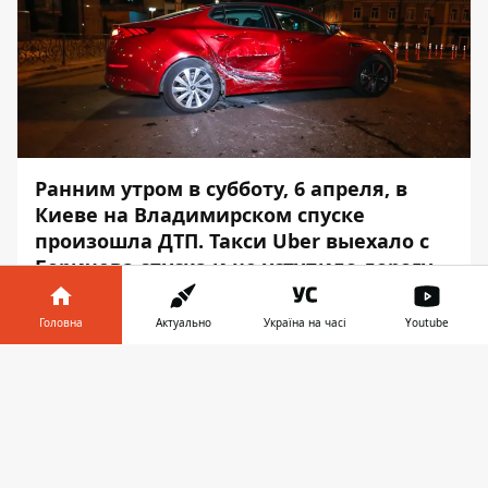
Ранним утром в субботу, 6 апреля, в
Киеве на Владимирском спуске
произошла ДТП. Такси Uber выехало с
Боричева спуска и не уступило дорогу
Kia Optima. Водитель "корейца"
постарался избежать столкновения,
Головна
Актуально
Україна на часі
Youtube
однако ему не удалось этого сделать. К
Інформатор у
счастью, в результате аварии обошлось
Завантажити
телефоні
👉
без пострадавших.
Инцидент произошел около 03:45. Об этом
Информатору
на месте происшествия