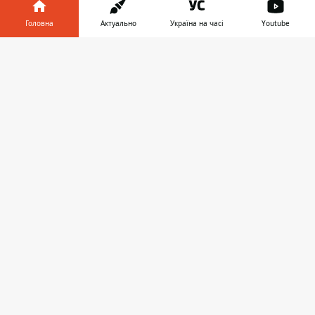
Головна
Актуально
Україна на часі
Youtube
Інформатор у
ЗАПРОПОНУВАТИ НОВИНУ
Завантажити
телефоні
👉
Головна
Про проєкт
Реклама
Про нас
Інформатор проекти
Інформатор-Україна
Geek
Гроші
Авто