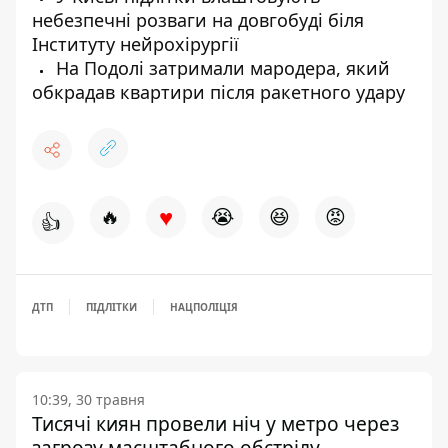
небезпечні розваги на довгобуді біля
Інституту нейрохірургії
На Подолі затримали мародера, який
обкрадав квартири після ракетного удару
♥
🔥
😭
😆
😡
👍
ДТП
ПІДЛІТКИ
НАЦПОЛІЦІЯ
10:39, 30 травня
Тисячі киян провели ніч у метро через
загрозу масштабного обстрілу