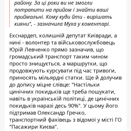
району. За ці роки ви не змогли
потрапити на прийом і знайти ваші
приймальні. Кому куди йти - вирішать
кияни", - зазначила Муха у коментарі.
Екснардеп, колишній депутат Київради, а
нині - волонтер та військовослужбовець
Юрій Левченко прямо зазначив, що
громадський транспорт таким чином
просто знищується, а маршрутки, що
продовжують курсувати під час тривоги,
приносять мільярдні статки. Ще й долучив
до допису міцне слівце: "Настільки
цинічних покидьків ще треба пошукати,
навіть в українській політиці, де цинічних
покидьків наразі десь 90%". У цьому його
підтримав Олександр Гречко,
транспортний фахівець з відомої у місті ГО
"Пасажири Києва".