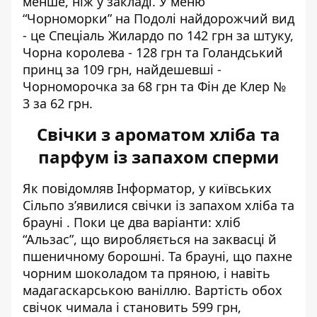
менше, ніж у закладі. У меню
“Чорноморки” на Подолі найдорожчий вид
- це Спеціаль Жилардо по 142 грн за штуку,
Чорна королева - 128 грн та Голандський
принц за 109 грн, найдешевші -
Чорноморочка за 68 грн та Фін де Клер №
3 за 62 грн.
Свічки з ароматом хліба та
парфум із запахом сперми
Як повідомляв Інформатор, у київських
Сільпо з’явилися свічки
із запахом хліба та
брауні
. Поки це два варіанти: хліб
“Альзас”, що виробляється на заквасці й
пшеничному борошні. Та брауні, що пахне
чорним шоколадом та пряною, і навіть
мадагаскарською ваніллю. Вартість обох
свічок чимала і становить 599 грн,