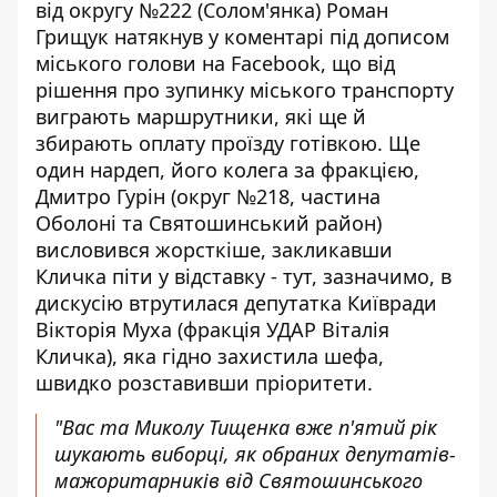
від округу №222 (Солом'янка) Роман
Грищук натякнув у коментарі
під дописом
міського голови на Facebook
, що від
рішення про зупинку міського транспорту
виграють маршрутники, які ще й
збирають оплату проїзду готівкою. Ще
один нардеп, його колега за фракцією,
Дмитро Гурін (округ №218, частина
Оболоні та Святошинський район)
висловився жорсткіше, закликавши
Кличка піти у відставку - тут, зазначимо, в
дискусію втрутилася депутатка Київради
Вікторія Муха (фракція УДАР Віталія
Кличка), яка гідно захистила шефа,
швидко розставивши пріоритети.
"Вас та Миколу Тищенка вже п'ятий рік
шукають виборці, як обраних депутатів-
мажоритарників від Святошинського