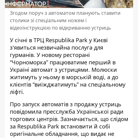
Згодом поруч з автоматом планують ставити
столики зі спеціальним ножем і
відеоінструкцією по відкриванню устриць
У січні в ТРЦ Respublika Park у Києві
з'явиться незвичайна послуга для
гурманів. У новому ресторані
“Чорноморка”
працюватиме перший в
Україні
автомат з устрицями. Молюски
житимуть у ньому в морській воді, а до
клієнтів “виїжджатимуть” на спеціальному
ліфті.
Про запуск автоматів з продажу устриць
повідомила
пресслужба Української ради
торгових центрів
. Зазначається, що слідом
за Respublika Park встановити й собі
оригінальне обладнання, що видає не