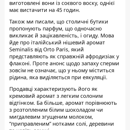
виготовлені вони із соєвого воску, однієї
має вистачити на 45 годин.
Також ми писали, що столичні бутики
пропонують парфум, що одночасно
викликає й зацікавленість, і огиду
. Мова
йде про італійський нішевий аромат
Seminalis від Orto Paris, який
представляють як справжній афродизіак у
флаконі. Проте анонс щодо запаху сперми
зовсім не означає, що у ньому міститься
рідина, яка виділяється при еякуляції.
Продавці характеризують його як
кремовий аромат з легким солоним
відтінком. Ба більше, аромат порівнюють
з розтопленим білим шоколадом чи
мигдалевим згущеним молоком,
“приправленим” нотками солі, деревини