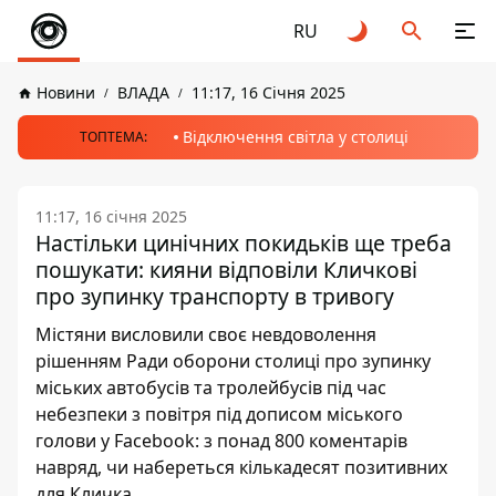
RU
Новини
ВЛАДА
11:17, 16 Січня 2025
Відключення світла у столиці
ТОПТЕМА:
11:17, 16 січня 2025
Настільки цинічних покидьків ще треба
пошукати: кияни відповіли Кличкові
про зупинку транспорту в тривогу
Містяни висловили своє невдоволення
рішенням Ради оборони столиці про зупинку
міських автобусів та тролейбусів під час
небезпеки з повітря під дописом міського
голови у Facebook: з понад 800 коментарів
навряд, чи набереться кількадесят позитивних
для Кличка