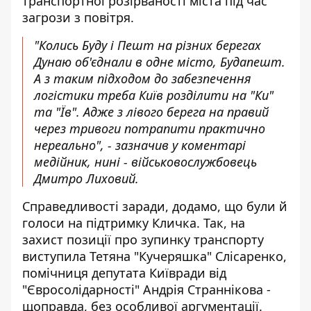
транспортної розірваності міста під час
загрози з повітря.
"Колись Буду і Пешт на різних берегах
Дунаю об'єднали в одне місто, Будапешт.
А з таким підходом до забезпечення
логістики треба Київ розділити на "Ки"
та "Їв". Адже з лівого берега на правий
через тривоги потрапити практично
нереально", - зазначив у коментарі
медійник, нині - військовослужбовець
Дмитро Лиховий.
Справедливості заради, додамо, що були й
голоси на підтримку Кличка. Так, на
захист позиції про зупинку транспорту
виступила Тетяна "Кучеряшка" Слісаренко,
помічниця депутата Київради від
"Євросолідарності" Андрія Страннікова -
щоправда, без особливої аргументації.