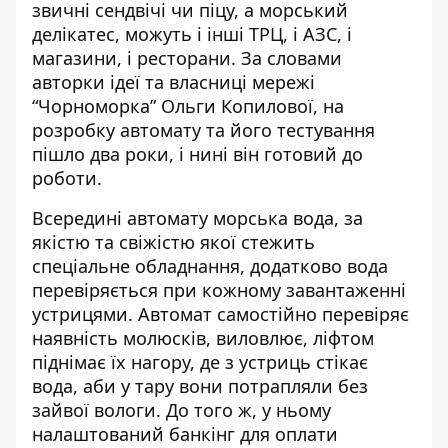
звичні сендвічі чи піцу, а морський
делікатес, можуть і інші ТРЦ, і АЗС, і
магазини, і ресторани. За словами
авторки ідеї та
власниці мережі
“Чорноморка” Ольги Копилової
, на
розробку автомату та його тестування
пішло два роки, і нині він готовий до
роботи.
Всередині автомату морська вода, за
якістю та свіжістю якої стежить
спеціальне обладнання, додатково вода
перевіряється при кожному завантаженні
устрицями. Автомат самостійно перевіряє
наявність молюсків, виловлює, ліфтом
піднімає їх нагору, де з устриць стікає
вода, аби у тару вони потрапляли без
зайвої вологи. До того ж, у ньому
налаштований банкінг для оплати