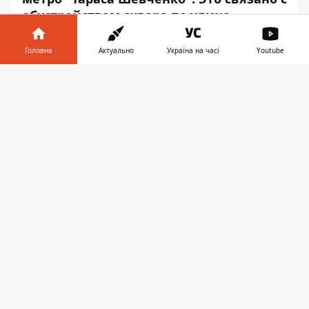
обустройством сквера по улице
Межигорской, 83.
Головна
Актуально
Україна на часі
Youtube
Работы продлятся до 31 октября. Об этом
Информатор
узнал на официальном сайте
Інформатор у
Завантажити
КП "Киевский метрополитен".
телефоні
👉
"Киевзеленбуд" будет облагораживать
сквер, из-за этого переход со стороны
ЧАО "Київмлин" по направлению к улице
Еленовской будет закрыт почти на два
месяца.
Коммунальные службы просят пешеходов
с пониманием отнестись к временным
неудобствам, связанным с выполнением
ремонтных работ. А мы напоминаем, что в
сентябре 2018 года начнутся
ремонтные
работы моста Метро
через Русановский