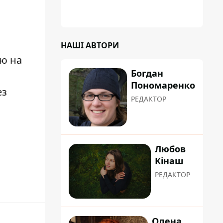
НАШІ АВТОРИ
ію на
Богдан
Пономаренко
ез
РЕДАКТОР
Любов
Кінаш
РЕДАКТОР
Олена