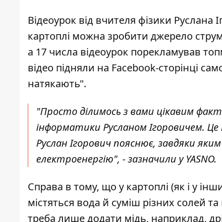
Відеоурок від вчителя фізики Руслана Іг
картоплі можна зробити джерело струму
а 17 числа відеоурок
порекламував то
відео підняли
на Facebook-сторінці само
натякають".
"Просто ділимось з вами цікавим факт
інформатики Русланом Ігоровичем. Це 
Руслан Ігорович пояснює, завдяки як
електроенергію", - зазначили у YASNO.
Справа в тому, що у картоплі (як і у ін
містяться вода й суміш різних солей та 
треба лише додати мідь, наприклад, др