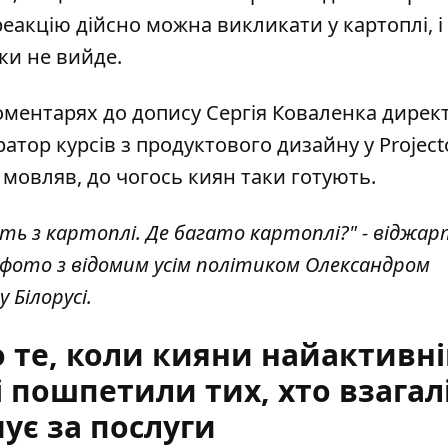
еакцію дійсно можна викликати у картоплі, і -
ки не вийде.
коментарях до допису Сергія Коваленка дирек
уратор курсів з продуктового дизайну у Project
мовляв, до чогось киян таки готують.
ють з картоплі. Де багато картоплі?" - віджа
 фото з відомим усім політиком Олександром
 Білорусі.
о те, коли кияни найактивн
і пошпетили тих, хто взагал
ує за послуги