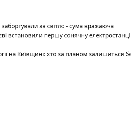
 заборгували за світло - сума вражаюча
Києві встановили першу сонячну електростанц
ії на Київщині: хто за планом залишиться б