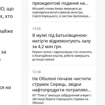
президентові подання на
NO, що
звільнення володаря
Міський голова Києва звернувся до
новопризначеного прем'єр-міністра,
Троєщини Бахматова
х, хто
Сергія Корецького, із листом-пропозицією
щодо звільнення голови Деснянської РДА
Максима Бахматова
13:06
 майже
В музеї під Батьківщиною-
матір'ю відремонтують залу
за 4,2 млн грн
 за
Ремонт колон і гідроізоляцію стін оплатять
із благодійних коштів, роботи завершать
и
до кінця серпня
12:38
На Оболоні почали чистити
струмок Сирець, звідки
ся на
нафтопродукти потрапляли
до озер
КП "Плесо" викошує забруднений очерет і
обстежує береги Сирецького струмка на
Оболоні