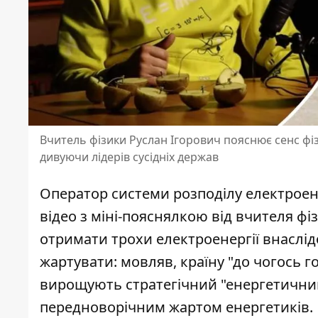
Вчитель фізики Руслан Ігорович пояснює сенс фіз
дивуючи лідерів сусідніх держав
Оператор системи розподілу електроене
відео з міні-пояснялкою від вчителя фі
отримати трохи електроенергії внаслідо
жартувати: мовляв,
країну "до чогось г
вирощують стратегічний "енергетичний
передноворічним жартом енергетиків.