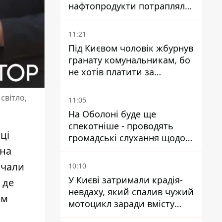
нафтопродукти потрапляли
до озер
11:21
Під Києвом чоловік жбурнув
гранату комунальникам, бо
не хотів платити за
квитанціями
світло,
11:05
На Оболоні буде ще
спекотніше - проводять
ці
громадські слухання щодо
храму УГКЦ на Північній
жна
очали
10:10
У Києві затримали крадія-
 де
невдаху, який спалив чужий
им
мотоцикл заради вмісту
багажника