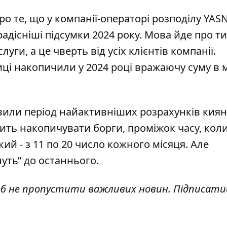
о те, що у компанії-операторі розподілу YAS
адісніші підсумки 2024 року. Мова йде про ти
слуги, а це
чверть від усіх клієнтів компанії.
ці накопичили у 2024 році вражаючу суму в
явили
період найактивніших розрахунків
киян
бить накопичувати борги, проміжок часу, кол
ий - з 11 по 20 число кожного місяця. Але
уть” до останнього.
об не пропустити важливих новин. Підписати