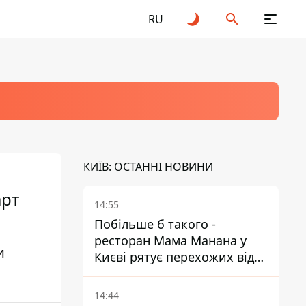
RU
КИЇВ: ОСТАННІ НОВИНИ
арт
14:55
Побільше б такого -
ресторан Мама Манана у
и
Києві рятує перехожих від
спеки
14:44