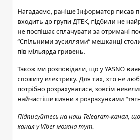
Нагадаємо, раніше Інформатор писав пр
входить до групи ДТЕК, підбили не найр
не поспішає сплачувати за отримані по
“Спільними зусиллями” мешканці столи
пів мільярда гривень.
Також ми розповідали, що у YASNO ви
спожиту електрику. Для тих, хто не лю
потрібно розрахуватися, зовсім невелик
найчастіше кияни з розрахунками “тягн
Підписуйтесь на наш
Telegram-канал
, щ
канал у Viber можна
тут
.