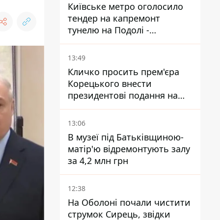
Київське метро оголосило
тендер на капремонт
тунелю на Подолі -
триватиме майже два роки
13:49
Кличко просить прем'єра
Корецького внести
президентові подання на
звільнення володаря
Троєщини Бахматова
13:06
В музеї під Батьківщиною-
матір'ю відремонтують залу
за 4,2 млн грн
12:38
На Оболоні почали чистити
струмок Сирець, звідки