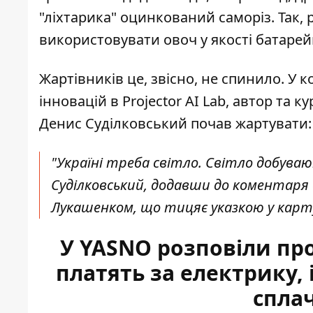
"ліхтарика" оцинкований саморіз. Так, р
використовувати овоч у якості батарей
Жартівників це, звісно, не спинило. У 
інновацій в Projector AI Lab, автор та к
Денис Суділковський почав жартувати: 
"Україні треба світло. Світло добува
Суділковський, додавши до коментаря
Лукашенком, що тицяє указкою у карту
У YASNO розповіли пр
платять за електрику, 
сплач