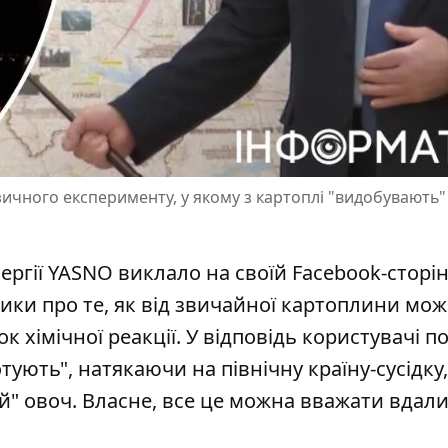
ичного експерименту, у якому з картоплі "видобувають" 
ргії YASNO виклало на своїй Facebook-сторін
зики про те, як від звичайної картоплини мо
к хімічної реакції. У відповідь користувачі п
отують"
, натякаючи на північну країну-сусідку,
" овоч. Власне, все це можна вважати вдал