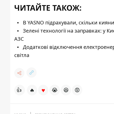
ЧИТАЙТЕ ТАКОЖ:
В YASNO підрахували, скільки кияни
Зелені технології на заправках: у 
АЗС
Додаткові відключення електроенерг
світла
♥
👍
🔥
😭
😆
😡