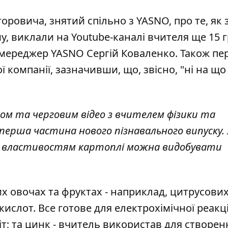
оровича, знятий спільно з YASNO, про те, як 
, виклали на Youtube-каналі вчителя ще 15 г
пмереджер YASNO
Сергій Коваленко. Також пе
ї компанії
, зазначивши, що, звісно, "ні на що
ом та черговим відео з вчителем фізики та
перша частина нового пізнавального випуску. 
им властивостям картоплі можна видобувати
ших овочах та фруктах - наприклад, цитрусових
кислот. Все готове для електрохімічної реакції
іт; та цинк - вчитель використав для створен