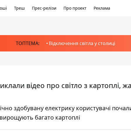
оші
Треш
Прес-релізи
Про проект
Реклама
ТОПТЕМА:
Відключення світла у столиці
иклали відео про світло з картоплі, ж
імічно здобувану електрику користувачі почал
е вирощують багато картоплі