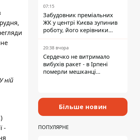
07:15
з
Забудовник преміальних
рудня,
ЖК у центрі Києва зупинив
роботу, його керівники
регляди
втекли з України - Bihus.info
 не
20:38 вчора
Сердечко не витримало
вибухів ракет - в Ірпені
померли мешканці
притулку для собак з
У ній
інвалідністю
Більше новин
)
 -
ПОПУЛЯРНЕ
ня