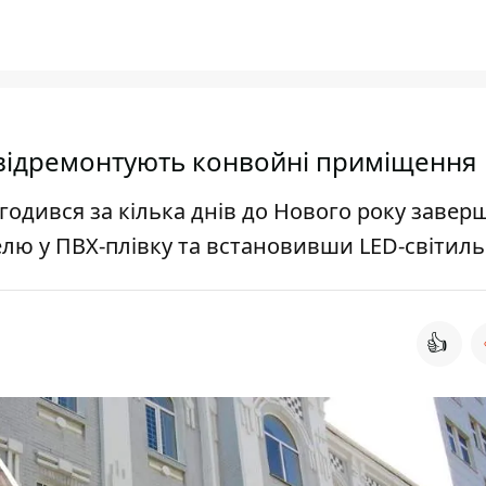
в відремонтують конвойні приміщення
годився за кілька днів до Нового року завер
лю у ПВХ-плівку та встановивши LED-світил
👍