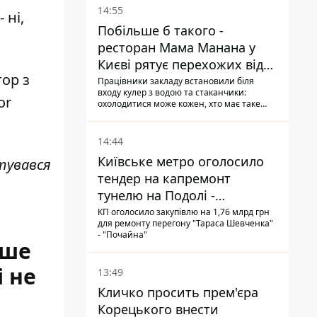
14:55
 ні,
Побільше б такого -
ресторан Мама Манана у
Києві рятує перехожих від
тор з
спеки
Працівники закладу встановили біля
входу кулер з водою та стаканчики:
or
охолодитися може кожен, хто має таке
бажання
14:44
Київське метро оголосило
ртувався
тендер на капремонт
тунелю на Подолі -
триватиме майже два роки
КП оголосило закупівлю на 1,76 млрд грн
для ремонту перегону "Тараса Шевченка"
- "Почайна"
іше
і не
13:49
Кличко просить прем'єра
Корецького внести