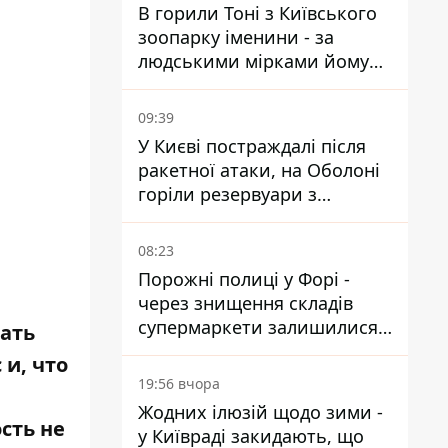
В горили Тоні з Київського
зоопарку іменини - за
людськими мірками йому
вже понад 90 років
09:39
У Києві постраждалі після
ракетної атаки, на Оболоні
горіли резервуари з
паливом
08:23
Порожні полиці у Форі -
через знищення складів
супермаркети залишилися
ать
без асортименту
 и, что
19:56 вчора
Жодних ілюзій щодо зими -
сть не
у Київраді закидають, що