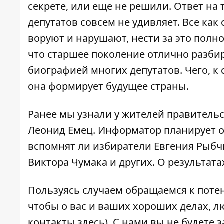
секрете, или еще не решили. Ответ н
депутатов совсем не удивляет. Все как
воруют и нарушают, нести за это полн
что старшее поколение отлично разбир
биографией многих депутатов. Чего, к
она формирует будущее страны.
Ранее мы узнали у жителей правитель
Леонид Емец
. Информатор планирует о
вспомнят ли избиратели Евгения Рыбчи
Виктора Чумака и других. О результат
Пользуясь случаем обращаемся к поте
чтобы о вас и ваших хороших делах, л
контакты здесь
). С нами вы не будете