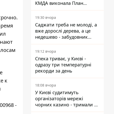
КМДА виконала План
стійкості на 20%
срочно.
19:30 вчора
Саджати треба не молоді, а
время
вже дорослі дерева, а це
шил
недешево - забудовник
знают
Ніконов
олосам
19:12 вчора
Спека триває, у Києві -
одразу три температурні
рекорди за день
е
е к
18:08 вчора
м
У Києві судитимуть
організаторів мережі
00968 -
чорних казино - тримали 39
закладів