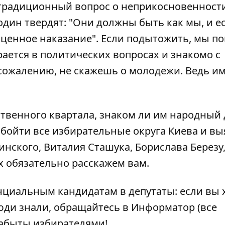
а традиционный вопрос о неприкосновенност
 один твердят: "Они должны быть как мы, и е
оценное наказание". Если подытожить, мы по
ается в политических вопросах и знакомо с
 сожалению, не скажешь о молодежи. Ведь и
ственного квартала, знаком ли им
народный 
бойти все избирательные округа Киева и вы
нского, Виталия Сташука, Борислава Березу
ах обязательно расскажем вам.
нциальным кандидатам в депутаты: если вы 
юди знали, обращайтесь в Информатор (
все
 забыты избирателями!