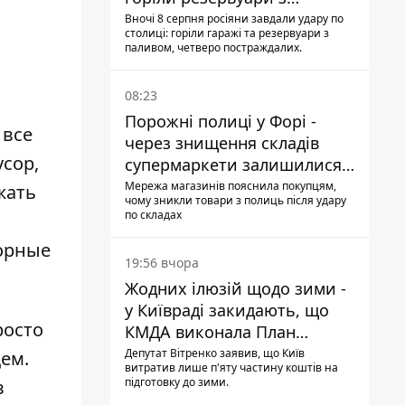
паливом
Вночі 8 серпня росіяни завдали удару по
столиці: горіли гаражі та резервуари з
паливом, четверо постраждалих.
08:23
Порожні полиці у Форі -
 все
через знищення складів
усор,
супермаркети залишилися
без асортименту
Мережа магазинів пояснила покупцям,
жать
чому зникли товари з полиць після удару
по складах
сорные
19:56 вчора
Жодних ілюзій щодо зими -
у Київраді закидають, що
росто
КМДА виконала План
стійкості на 20%
Депутат Вітренко заявив, що Київ
щем.
витратив лише п'яту частину коштів на
підготовку до зими.
в