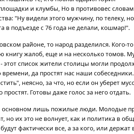
лощадки и клумбы, Но в противовес словам
ва: "Ну видели этого мужчину, по телеку, но
а в подъезде с 76 года не делали, кошмар!".
вском районе, то народ разделился. Кого-то
ую книгу жалоб, еще и на несколько томов. М
 - этот список жители столицы могли продол
о времени, да простят нас наши собеседники.
тить", неясно, за что, но если он уберет му
 простят. Готовы даже голос за него отдать.
в основном лишь пожилые люди. Молодые п
, но их это не волнует, как и политика в об
удут фактически все, а за кого, или держат 