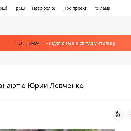
оші
Треш
Прес-релізи
Про проект
Реклама
ТОПТЕМА:
Відключення світла у столиці
 знают о Юрии Левченко
👍