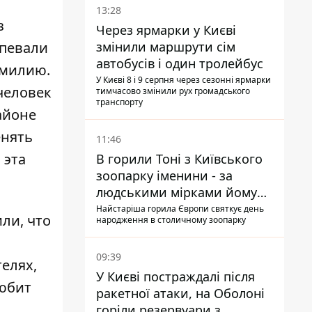
13:28
з
Через ярмарки у Києві
спевали
змінили маршрути сім
автобусів і один тролейбус
амилию.
У Києві 8 і 9 серпня через сезонні ярмарки
человек
тимчасово змінили рух громадського
транспорту
районе
енять
11:46
 эта
В горили Тоні з Київського
зоопарку іменини - за
людськими мірками йому
вже понад 90 років
Найстаріша горила Європи святкує день
ли, что
народження в столичному зоопарку
09:39
елях,
У Києві постраждалі після
любит
ракетної атаки, на Оболоні
горіли резервуари з