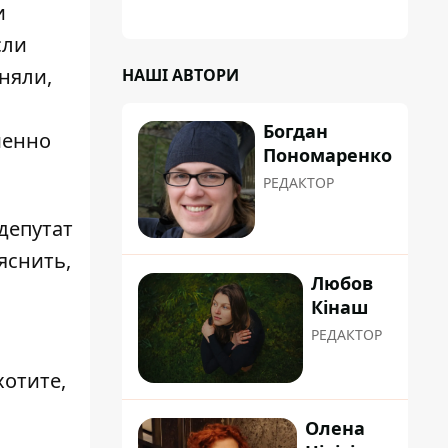
и
сли
няли,
НАШІ АВТОРИ
Богдан
менно
Пономаренко
РЕДАКТОР
депутат
яснить,
Любов
,
Кінаш
РЕДАКТОР
хотите,
Олена