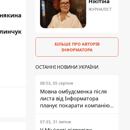
Нікітіна
ЖУРНАЛІСТ
някина
алинчук
БІЛЬШЕ ПРО АВТОРІВ
ІНФОРМАТОРА
ОСТАННІ НОВИНИ УКРАЇНИ
08:53, 05 серпня
Мовна омбудсменка після
листа від Інформатора
планує покарати компанію-
підрядника ПриватБанку
07:33, 31 липня