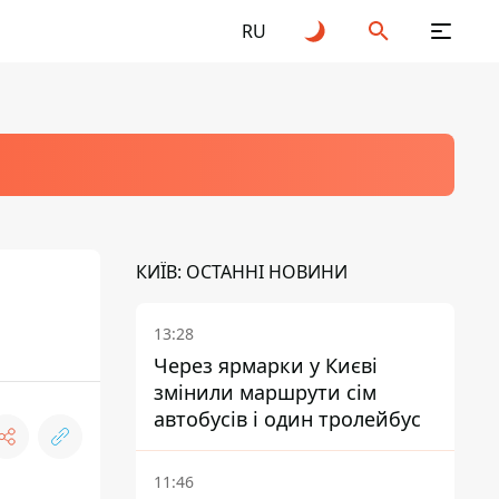
RU
КИЇВ: ОСТАННІ НОВИНИ
13:28
Через ярмарки у Києві
змінили маршрути сім
автобусів і один тролейбус
11:46