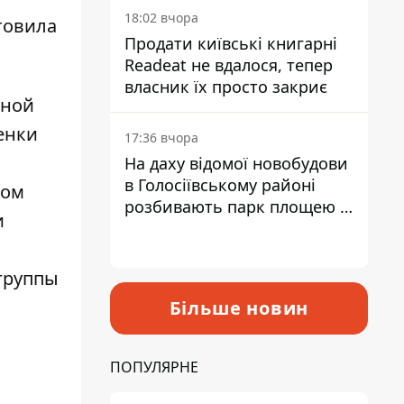
18:02 вчора
товила
Продати київські книгарні
Readeat не вдалося, тепер
власник їх просто закриє
жной
енки
17:36 вчора
На даху відомої новобудови
в Голосіївському районі
ном
розбивають парк площею в
и
гектар
 группы
Більше новин
ПОПУЛЯРНЕ