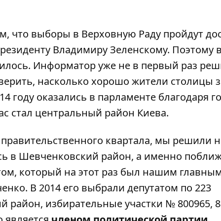
ом, что выборы в Верховную Раду пройдут до
Президенту Владимиру Зеленскому. Поэтому 
илось.
Информатор
уже не в первый раз ре
оверить, насколько хорошо жители столицы 
014 году оказались в парламенте благодаря г
ас стал центральный район Киева.
 правительственного квартала, мы решили н
сь в Шевченковский район, а именно поближ
том, который на этот раз был нашим главны
нко. В 2014 его выбрали депутатом по 223
 район, избирательные участки № 800965, 8
ко является
членом политической партии