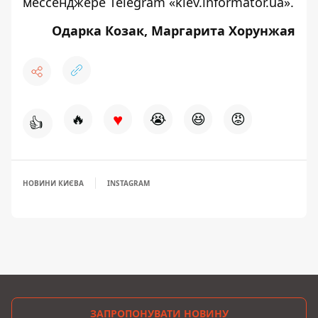
мессенджере Telegram «kiev.informator.ua»
.
Одарка Козак, Маргарита Хорунжая
♥
🔥
😭
😆
😡
👍
НОВИНИ КИЄВА
INSTAGRAM
ЗАПРОПОНУВАТИ НОВИНУ