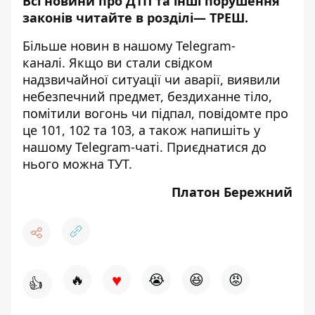
Всі новини про ДТП та інші порушення
законів читайте в розділі—
ТРЕШ
.
Більше новин в нашому
Telegram-
каналі
. Якщо ви стали свідком
надзвичайної ситуації чи аварії, виявили
небезпечний предмет, бездиханне тіло,
помітили вогонь чи підпал, повідомте про
це 101, 102 та 103, а також напишіть у
нашому Telegram-чаті. Приєднатися до
нього можна
ТУТ
.
Платон Бережний
♥
🔥
😭
😆
😡
👍