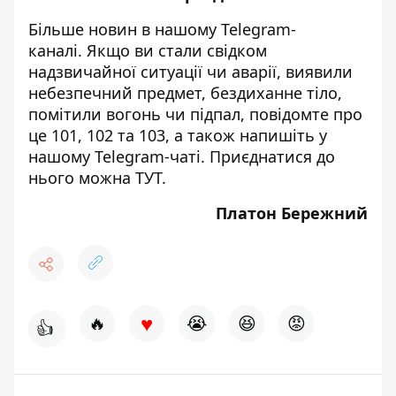
Більше новин в нашому
Telegram-
каналі
. Якщо ви стали свідком
надзвичайної ситуації чи аварії, виявили
небезпечний предмет, бездиханне тіло,
помітили вогонь чи підпал, повідомте про
це 101, 102 та 103, а також напишіть у
нашому Telegram-чаті. Приєднатися до
нього можна
ТУТ
.
Платон Бережний
♥
🔥
😭
😆
😡
👍