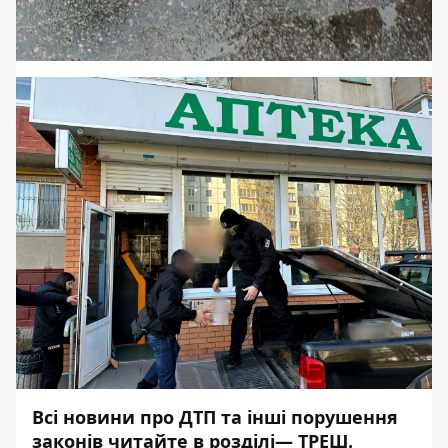
Всі новини про ДТП та інші порушення
законів читайте в розділі—
ТРЕШ
.