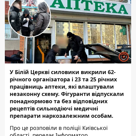
У Білій Церкві силовики викрили 62-
річного організатора і 23 та 25 річних
працівниць аптеки, які влаштували
незаконну схему. Фігуранти відпускали
понаднормово та без відповідних
рецептів сильнодіючі медичні
препарати наркозалежним особам.
Про це розповіли в поліції Київської
області, передає
Інформатор
.