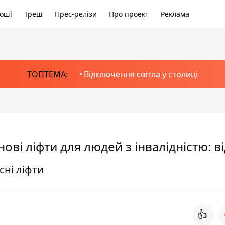
оші
Треш
Прес-релізи
Про проект
Реклама
ТОПТЕМА:
Відключення світла у столиці
нові ліфти для людей з інвалідністю: в
сні ліфти
👍