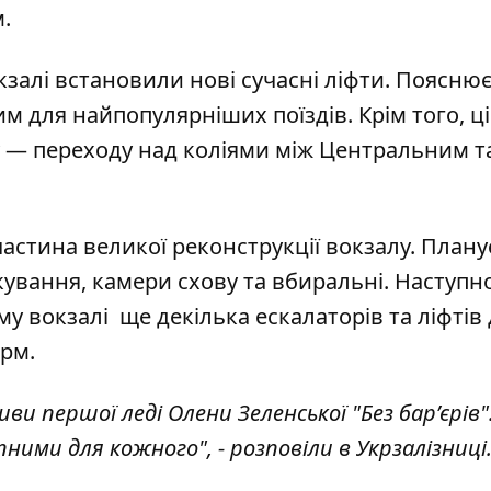
лом.
залі встановили нові сучасні ліфти. Пояснює
м для найпопулярніших поїздів. Крім того, ці
у — переходу над коліями між Центральним т
частина великої реконструкції вокзалу. Плану
кування, камери схову та вбиральні. Наступн
у вокзалі ще декілька ескалаторів та ліфтів
орм.
ви першої леді Олени Зеленської "Без барʼєрів"
ими для кожного", - розповіли в Укрзалізниці