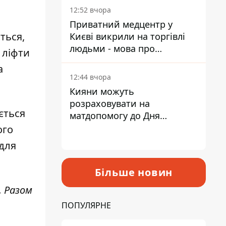
лікарні
12:52 вчора
Приватний медцентр у
ться,
Києві викрили на торгівлі
людьми - мова про
 ліфти
сурогатне материнство
а
12:44 вчора
Кияни можуть
розраховувати на
ється
матдопомогу до Дня
незалежності - кому її
ого
дадуть
 для
Більше новин
. Разом
.
ПОПУЛЯРНЕ