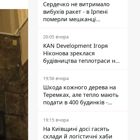
Сердечко не витримало
вибухів ракет - в Ірпені
померли мешканці
притулку для собак з
інвалідністю
20:05 вчора
KAN Development Ігоря
Ніконова зреклася
будівництва теплотраси на
Теремках
19:56 вчора
Шкода кожного дерева на
Теремках, але тепло мають
подати в 400 будинків -
депутатка Київради
19:15 вчора
На Київщині досі гасять
склади й логістичні хаби