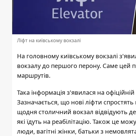
Ліфт на київському вокзалі
На головному київському вокзалі з'яви
вокзалу до першого перону. Саме цей 
маршрутів.
Така інформація з'явилася на офіційній 
Зазначається, що
нові ліфти спростять
щодня столичний вокзал відвідують дес
які їдуть на реабілітацію. Також це мо
люди, вагітні жінки, батьки з немовлят