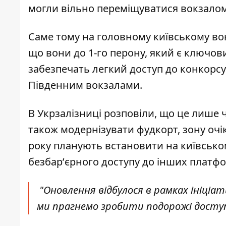
могли вільно переміщуватися вокза
Саме тому на головному київському вок
що вони до 1-го перону, який є ключови
забезпечать легкий доступ до конкорс
Південним вокзалами.
В Укрзалізниці розповіли, що це лише 
також модернізувати фудкорт, зону очі
року планують встановити на київськом
безбарʼєрного доступу до інших платф
"Оновлення відбулося в рамках ініціати
ми прагнемо зробити подорожі доступн