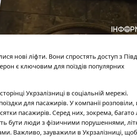
лися нові ліфти. Вони спростять доступ з Пів
перон є ключовим для поїздів популярних
сторінці Укрзалізниці в соціальній мережі.
поїздки для пасажирів. У компанії розповіли,
ятки пасажирів. Серед них, зокрема, багато
жуть бути люди з фізичними порушеннями, літ
ами. Важливо, зауважили в Укрзалізниці, щоб