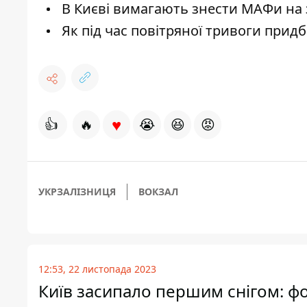
В Києві вимагають знести МАФи на з
Як під час повітряної тривоги прид
♥
👍
🔥
😭
😆
😡
УКРЗАЛІЗНИЦЯ
ВОКЗАЛ
12:53, 22 листопада 2023
Київ засипало першим снігом: фо