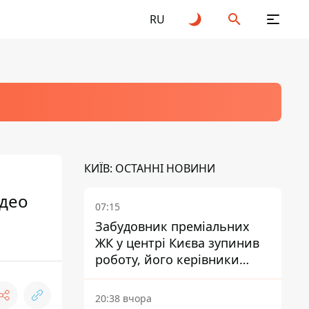
RU
КИЇВ: ОСТАННІ НОВИНИ
ідео
07:15
Забудовник преміальних
ЖК у центрі Києва зупинив
роботу, його керівники
втекли з України - Bihus.info
20:38 вчора