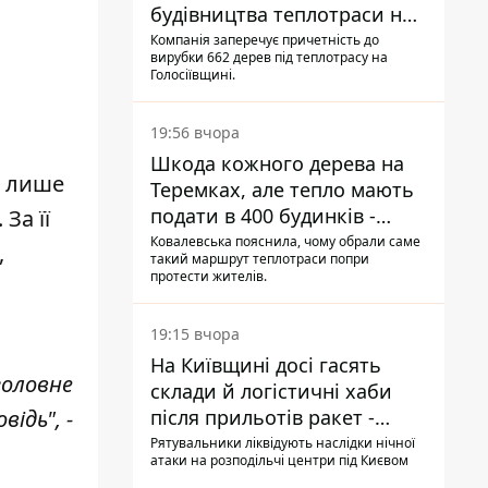
будівництва теплотраси на
Теремках
Компанія заперечує причетність до
вирубки 662 дерев під теплотрасу на
Голосіївщині.
19:56 вчора
Шкода кожного дерева на
е лише
Теремках, але тепло мають
подати в 400 будинків -
За її
депутатка Київради
Ковалевська пояснила, чому обрали саме
,
такий маршрут теплотраси попри
протести жителів.
19:15 вчора
На Київщині досі гасять
головне
склади й логістичні хаби
після прильотів ракет -
ідь", -
ДСНС
Рятувальники ліквідують наслідки нічної
атаки на розподільчі центри під Києвом