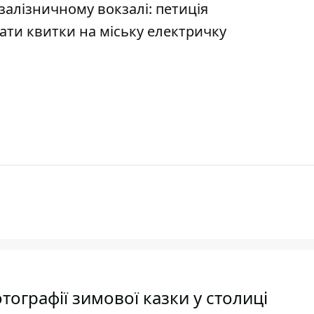
алізничному вокзалі: петиція
бати квитки на міську електричку
тографії зимової казки у столиці