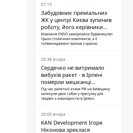
07:15
Забудовник преміальних
ЖК у центрі Києва зупинив
роботу, його керівники
втекли з України - Bihus.info
Компанія ENSO заморозила будівництво
трьох столичних комплексів, а її
топменеджмент виїхав з країни.
20:38 вчора
Сердечко не витримало
вибухів ракет - в Ірпені
померли мешканці
притулку для собак з
Під час ракетної атаки РФ на Київщину
загинули двоє собак у притулку для
інвалідністю
тварин з інвалідністю в Ірпені.
20:05 вчора
KAN Development Ігоря
Ніконова зреклася