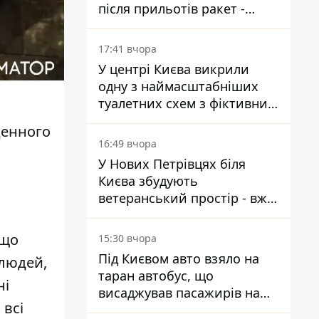
після прильотів ракет -
ДСНС
17:41 вчора
У центрі Києва викрили
одну з наймасштабніших
туалетних схем з фіктивним
будинком
денного
16:49 вчора
У Нових Петрівцях біля
Києва збудують
ветеранський простір - вже
знайшли проєктанта
 що
15:30 вчора
Під Києвом авто взяло на
 людей,
таран автобус, що
ні
висаджував пасажирів на
 всі
зупинці - пасажирка в