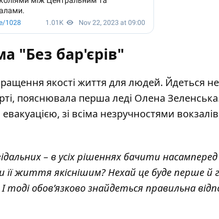
а "Без бар'єрів"
кращення якості життя для людей. Йдеться н
орті, пояснювала перша леді Олена Зеленська. 
з евакуацією, зі всіма незручностями вокзалів
овідальних – в усіх рішеннях бачити насамперед
 її життя якіснішим? Нехай це буде перше й 
тоді обов’язково знайдеться правильна відпов