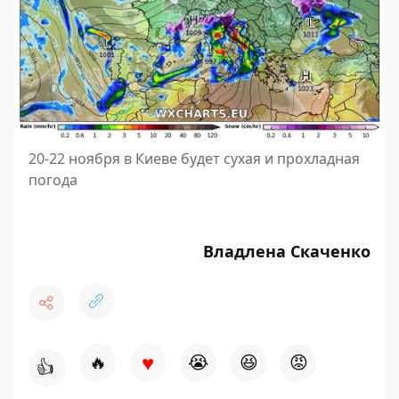
20-22 ноября в Киеве будет сухая и прохладная
погода
Владлена Скаченко
♥
🔥
😭
😆
😡
👍