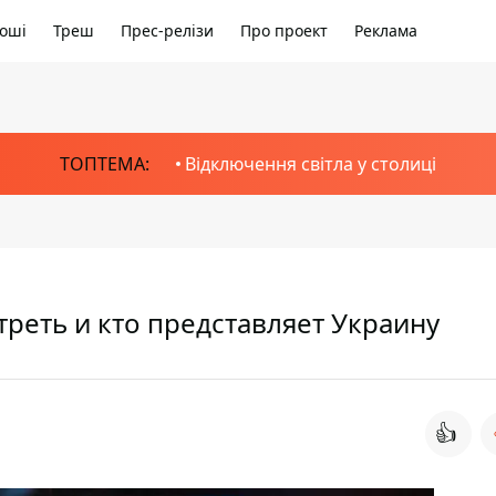
оші
Треш
Прес-релізи
Про проект
Реклама
ТОПТЕМА:
Відключення світла у столиці
треть и кто представляет Украину
👍