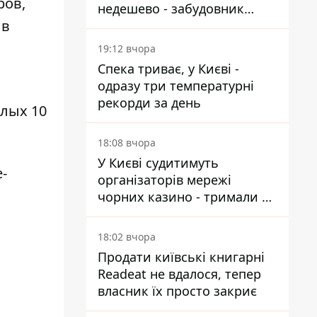
ров,
недешево - забудовник
 в
Ніконов
19:12 вчора
Спека триває, у Києві -
одразу три температурні
рекорди за день
елых 10
18:08 вчора
У Києві судитимуть
-
організаторів мережі
чорних казино - тримали 39
закладів
18:02 вчора
Продати київські книгарні
Readeat не вдалося, тепер
власник їх просто закриє