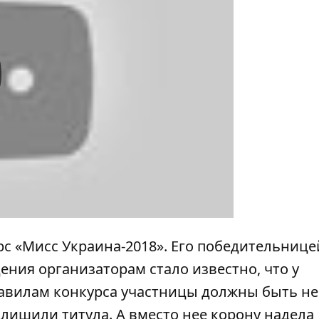
y
рс «Мисс Украина-2018»
. Его
победительницей
ждения организаторам
стало известно
, что
у
авилам конкурса
участницы должны быть
не
у
лишили титула
. А вместо нее
корону надела 