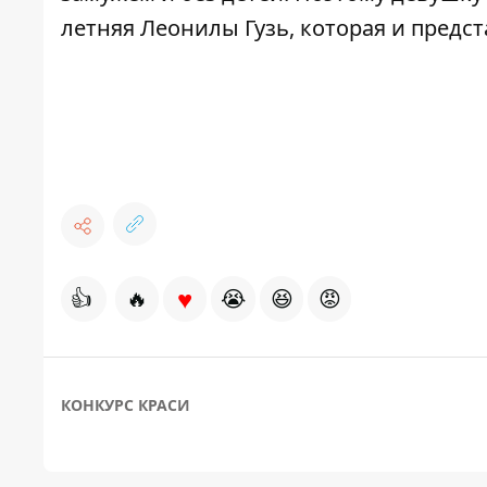
летняя Леонилы Гузь
, которая и предс
♥
👍
🔥
😭
😆
😡
КОНКУРС КРАСИ