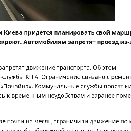
ам Киева придется планировать свой марш
екроют. Автомобилям запретят проезд из-
и запретят движение транспорта. Об этом
-службы КГГА. Ограничение связано с ремон
 «Почайна». Коммунальные службы просят к
ись к временным неудобствам и заранее пом
ве почти на месяц
ограничили движение по 
усановской набережной в сторону Днепровск