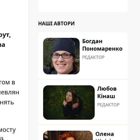
НАШІ АВТОРИ
рут,
Богдан
за
Пономаренко
РЕДАКТОР
том в
Любов
иевлян
Кінаш
енять
РЕДАКТОР
мосту
Олена
ой