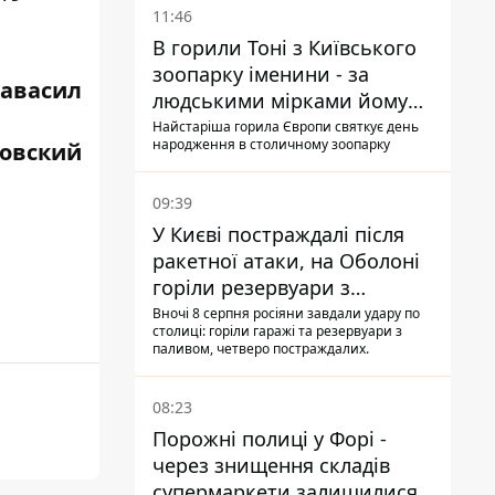
11:46
В горили Тоні з Київського
зоопарку іменини - за
равасил
людськими мірками йому
вже понад 90 років
Найстаріша горила Європи святкує день
народження в столичному зоопарку
ровский
09:39
У Києві постраждалі після
ракетної атаки, на Оболоні
горіли резервуари з
паливом
Вночі 8 серпня росіяни завдали удару по
столиці: горіли гаражі та резервуари з
паливом, четверо постраждалих.
08:23
Порожні полиці у Форі -
через знищення складів
супермаркети залишилися