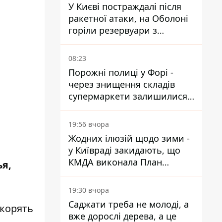
У Києві постраждалі після
ракетної атаки, на Оболоні
горіли резервуари з
паливом
08:23
Порожні полиці у Форі -
через знищення складів
супермаркети залишилися
без асортименту
19:56 вчора
Жодних ілюзій щодо зими -
у Київраді закидають, що
КМДА виконала План
ь
я
,
стійкості на 20%
19:30 вчора
Саджати треба не молоді, а
окорять
вже дорослі дерева, а це