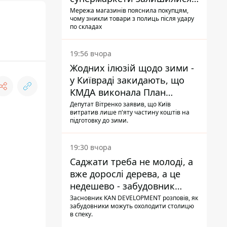
без асортименту
Мережа магазинів пояснила покупцям,
чому зникли товари з полиць після удару
по складах
19:56 вчора
Жодних ілюзій щодо зими -
у Київраді закидають, що
КМДА виконала План
стійкості на 20%
Депутат Вітренко заявив, що Київ
витратив лише п'яту частину коштів на
підготовку до зими.
19:30 вчора
Саджати треба не молоді, а
вже дорослі дерева, а це
недешево - забудовник
Ніконов
Засновник KAN DEVELOPMENT розповів, як
забудовники можуть охолодити столицю
в спеку.