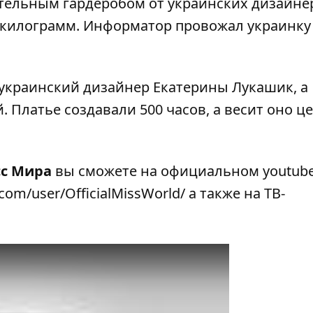
тельным гардеробом от украинских дизайне
 килограмм.
Информатор
провожал украинку
украинский дизайнер
Екатерины Лукашик
, а
й. Платье
создавали 500 часов
, а весит оно ц
с Мира
вы сможете на
официальном
youtube
.com/
user/OfficialMissWorld/
а также на
ТВ
-