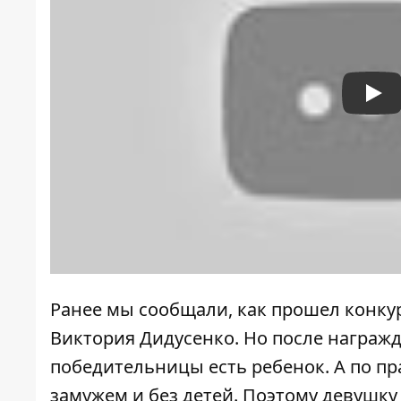
Pla
Ранее мы сообщали, как прошел
конку
Виктория Дидусенко
. Но после награ
победительницы есть ребенок
. А по
пр
замужем и без детей
. Поэтому девушк