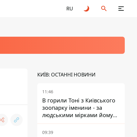
RU
КИЇВ: ОСТАННІ НОВИНИ
11:46
В горили Тоні з Київського
зоопарку іменини - за
людськими мірками йому
вже понад 90 років
09:39