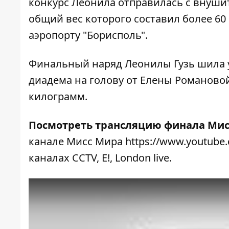
конкурс Леонила отправилась с внуши
общий вес которого составил более 60
аэропорту "Борисполь".
Финальный наряд Леонилы Гузь шила 
диадема на голову от Елены Романово
килограмм.
Посмотреть
трансляцию
финал
а
Мис
канале Мисс Мира
https://www.youtube
каналах CCTV, E!, London live.