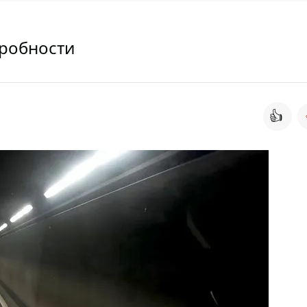
дробности
👍