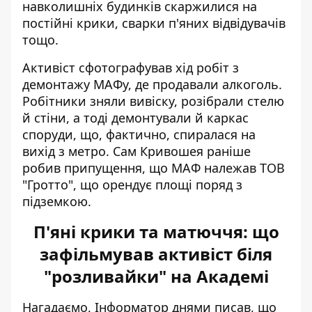
навколишніх будинків скаржилися на
постійні крики, сварки п'яних відвідувачів
тощо.
Активіст сфотографував хід робіт з
демонтажу МАФу, де продавали алкоголь.
Робітники зняли вивіску, розібрали стелю
й стіни, а тоді демонтували й каркас
споруди, що, фактично, спиралася на
вихід з метро. Сам Кривошея раніше
робив припущення, що МАФ належав ТОВ
"Гротто", що орендує площі поряд з
підземкою.
П'яні крики та матюччя: що
зафільмував активіст біля
"розливайки" на Академі
Нагадаємо, Інформатор днями писав, що