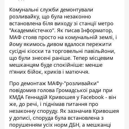
Комунальні служби демонтували
розливайку, що була незаконно
встановлена біля виходу зі станції метро
"Академмістечко". Як писав Інформатор,
МАФ стояв
просто на комунальній землі
, і
йому якимось дивом вдалося пережити
сусідні кіоски та торговельні павільйони,
що були знесені раніше. Тепер місцевим
мешканцям буде спокійніше: менше
п'яних бійок, криків і матюччя.
Про демонтаж МАФу-"розливайки"
повідомив голова Громадської ради
при
КМДА Геннадій Кривошея у Facebook - він
же, до речі, і піднімав питання про
незаконну споруду. Як зазначив Кривошея
у дописі, споруда була встановлена з
порушенням усіх норм ДБН, а мешканці