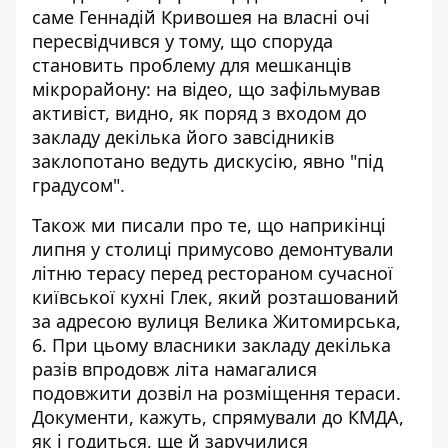
саме Геннадій Кривошея на власні очі
пересвідчився у тому, що споруда
становить проблему для мешканців
мікрорайону
: на відео, що зафільмував
активіст, видно, як поряд з входом до
закладу декілька його завсідників
заклопотано ведуть дискусію, явно "під
градусом".
Також ми писали про те, що наприкінці
липня у столиці примусово демонтували
літню терасу перед
рестораном сучасної
київської кухні Глек
, який розташований
за адресою вулиця Велика Житомирська,
6. При цьому власники закладу декілька
разів впродовж літа намагалися
подовжити дозвіл на розміщення тераси.
Документи, кажуть, спрямували до КМДА,
як і годиться, ще й заручилися