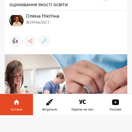
оцінювання якості освіти
Олена Нікітіна
ЖУРНАЛІСТ
👍
Головна
Актуально
Україна на часі
Youtube
Інформатор у
Завантажити
Місце у рейтингу залежало від результатів учнів
телефоні
👉