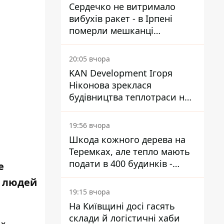
Сердечко не витримало
вибухів ракет - в Ірпені
померли мешканці
притулку для собак з
інвалідністю
20:05 вчора
KAN Development Ігоря
Ніконова зреклася
будівництва теплотраси на
Теремках
19:56 вчора
Шкода кожного дерева на
Теремках, але тепло мають
подати в 400 будинків -
е
депутатка Київради
х людей
19:15 вчора
На Київщині досі гасять
склади й логістичні хаби