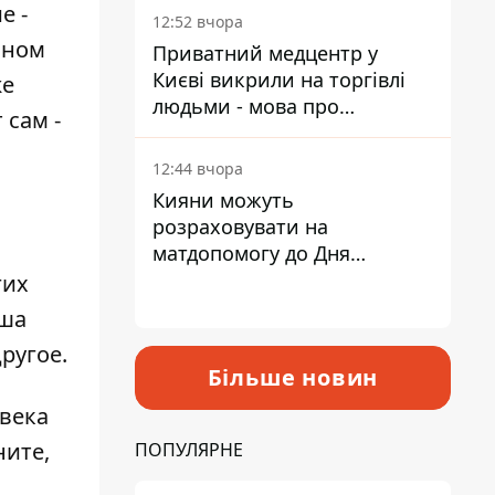
е -
лікарні
12:52 вчора
вном
Приватний медцентр у
Києві викрили на торгівлі
же
людьми - мова про
 сам -
сурогатне материнство
12:44 вчора
Кияни можуть
розраховувати на
матдопомогу до Дня
незалежності - кому її
гих
дадуть
аша
ругое.
Більше новин
овека
ните,
ПОПУЛЯРНЕ