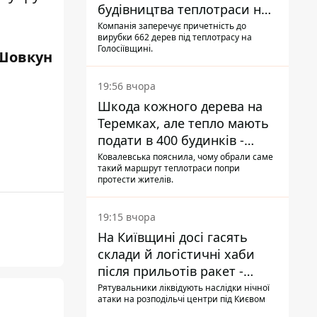
будівництва теплотраси на
Теремках
Компанія заперечує причетність до
вирубки 662 дерев під теплотрасу на
Голосіївщині.
Шовкун
19:56 вчора
Шкода кожного дерева на
Теремках, але тепло мають
подати в 400 будинків -
депутатка Київради
Ковалевська пояснила, чому обрали саме
такий маршрут теплотраси попри
протести жителів.
19:15 вчора
На Київщині досі гасять
склади й логістичні хаби
після прильотів ракет -
ДСНС
Рятувальники ліквідують наслідки нічної
атаки на розподільчі центри під Києвом