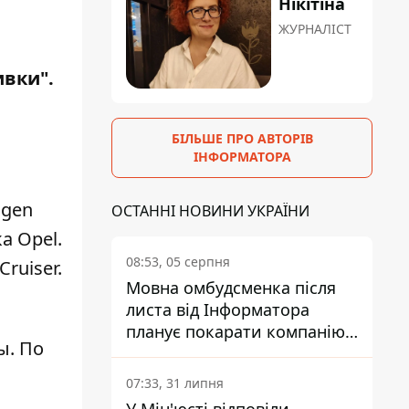
Нікітіна
ЖУРНАЛІСТ
ивки".
БІЛЬШЕ ПРО АВТОРІВ
ІНФОРМАТОРА
agen
ОСТАННІ НОВИНИ УКРАЇНИ
а Opel.
08:53, 05 серпня
ruiser.
Мовна омбудсменка після
листа від Інформатора
планує покарати компанію-
ы. По
підрядника ПриватБанку
07:33, 31 липня