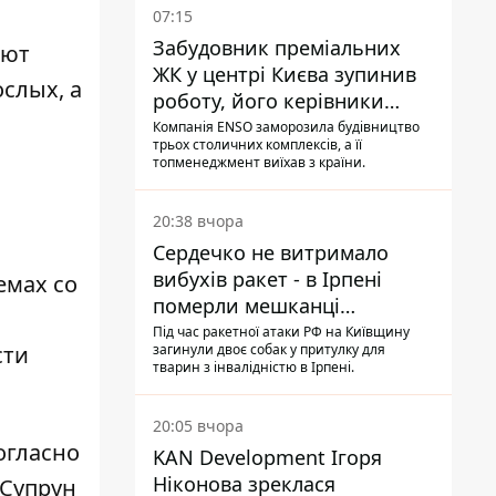
07:15
Забудовник преміальних
ают
ЖК у центрі Києва зупинив
ослых, а
роботу, його керівники
втекли з України - Bihus.info
Компанія ENSO заморозила будівництво
трьох столичних комплексів, а її
топменеджмент виїхав з країни.
20:38 вчора
Сердечко не витримало
вибухів ракет - в Ірпені
емах со
померли мешканці
притулку для собак з
Під час ракетної атаки РФ на Київщину
сти
загинули двоє собак у притулку для
інвалідністю
тварин з інвалідністю в Ірпені.
20:05 вчора
Согласно
KAN Development Ігоря
Ніконова зреклася
Супрун