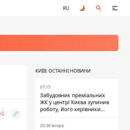
RU
КИЇВ: ОСТАННІ НОВИНИ
07:15
Забудовник преміальних
ЖК у центрі Києва зупинив
роботу, його керівники
втекли з України - Bihus.info
20:38 вчора