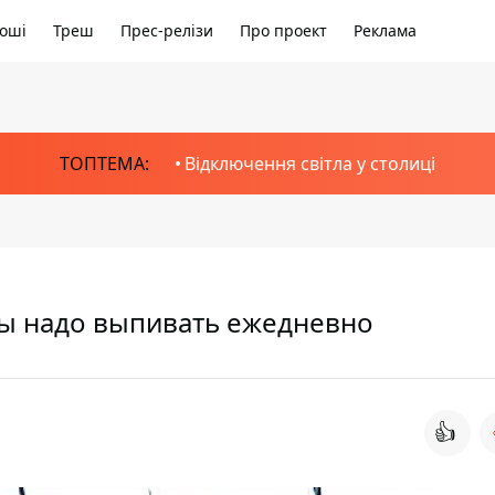
оші
Треш
Прес-релізи
Про проект
Реклама
ТОПТЕМА:
Відключення світла у столиці
ды надо выпивать ежедневно
👍