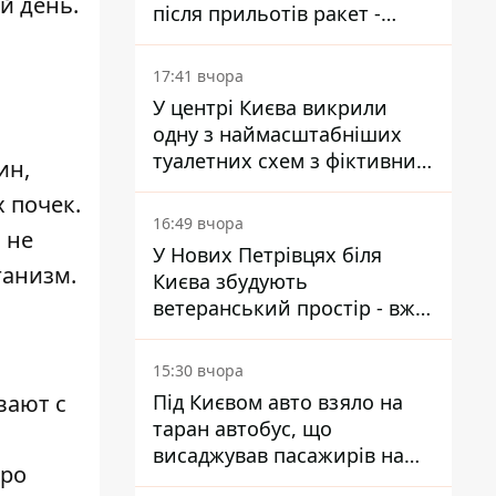
й день.
після прильотів ракет -
ДСНС
17:41 вчора
У центрі Києва викрили
одну з наймасштабніших
туалетних схем з фіктивним
ин,
будинком
 почек.
16:49 вчора
 не
У Нових Петрівцях біля
ганизм.
Києва збудують
ветеранський простір - вже
знайшли проєктанта
15:30 вчора
вают с
Під Києвом авто взяло на
таран автобус, що
висаджував пасажирів на
тро
зупинці - пасажирка в