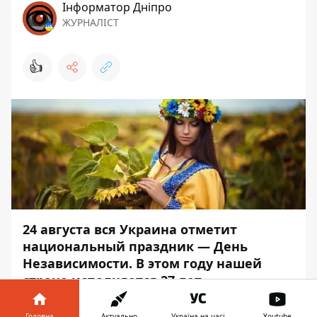
Інформатор Дніпро
ЖУРНАЛІСТ
👍
24 августа вся Украина отметит
национальный праздник — День
Независимости. В этом году нашей
стране исполняется 27 лет.
С главным государственным праздником
Головна
Актуально
Україна на часі
Youtube