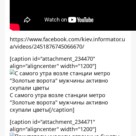
https://www.facebook.com/kiev.informator.u
a/videos/2451876745066670/
[caption id="attachment_234470"
align="aligncenter" width="1200"]
С самого утра возле станции метро
"Золотые ворота" мужчины активно
скупали цветы[/caption]
[caption id="attachment_234471"
align="aligncenter" width="1200"]