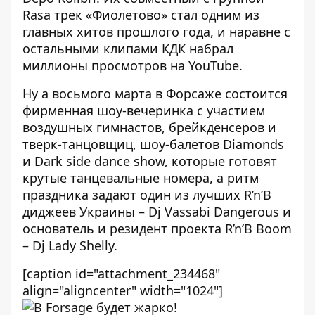
Rasa трек «Фиолетово» стал одним из
главных хитов прошлого года, и наравне с
остальными клипами КДК набрал
миллионы просмотров на YouTube.
Ну а восьмого марта в Форсаже состоится
фирменная шоу-вечеринка с участием
воздушных гимнастов, брейкденсеров и
тверк-танцовщиц, шоу-балетов Diamonds
и Dark side dance show, которые готовят
крутые танцевальные номера, а ритм
праздника задают один из лучших R’n’B
диджеев Украины – Dj Vassabi Dangerous и
основатель и резидент проекта R’n’B Boom
– Dj Lady Shelly.
[caption id="attachment_234468"
align="aligncenter" width="1024"]