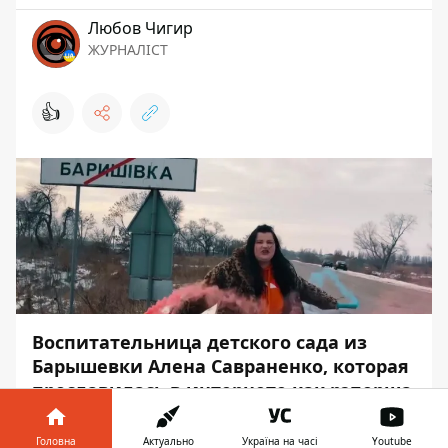
Любов Чигир
ЖУРНАЛІСТ
👍
Воспитательница детского сада из
Барышевки Алена Савраненко, которая
прославилась в интернете как рэперша
Alyona Alyona, выпустила клип на
новую песню. Трек
Головна
Актуально
Україна на часі
Youtube