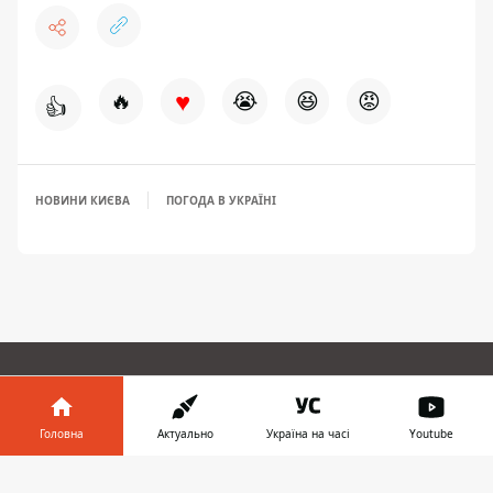
♥
🔥
😭
😆
😡
👍
НОВИНИ КИЄВА
ПОГОДА В УКРАЇНІ
ЗАПРОПОНУВАТИ НОВИНУ
Головна
Актуально
Україна на часі
Youtube
Головна
Інформатор у
Завантажити