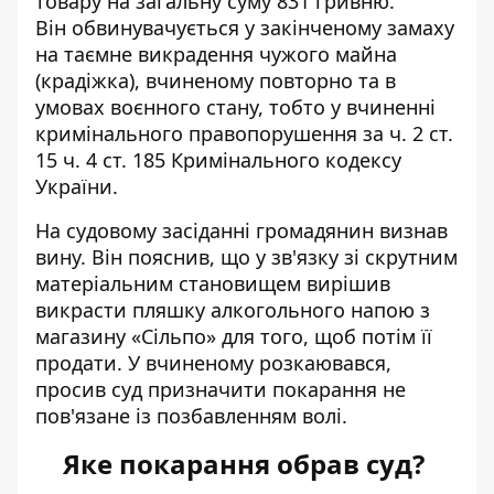
товару на загальну суму 831 гривню.
Він обвинувачується у закінченому замаху
на таємне викрадення чужого майна
(крадіжка), вчиненому повторно та в
умовах воєнного стану, тобто у вчиненні
кримінального правопорушення за ч. 2 ст.
15 ч. 4 ст. 185 Кримінального кодексу
України.
На судовому засіданні громадянин визнав
вину. Він пояснив, що у зв'язку зі скрутним
матеріальним становищем вирішив
викрасти пляшку алкогольного напою з
магазину «Сільпо» для того, щоб потім її
продати. У вчиненому розкаювався,
просив суд призначити покарання не
пов'язане із позбавленням волі.
Яке покарання обрав суд?