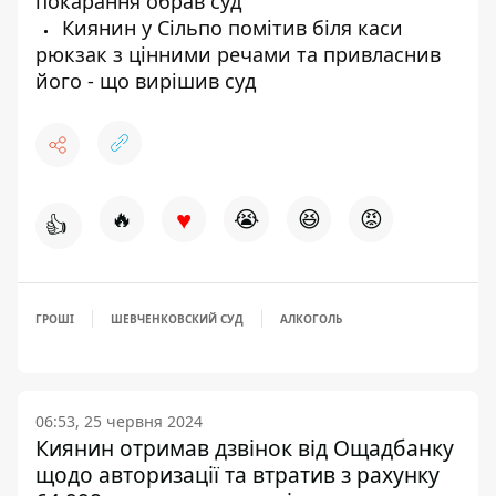
покарання обрав суд
Киянин у Сільпо помітив біля каси
рюкзак з цінними речами та привласнив
його - що вирішив суд
♥
🔥
😭
😆
😡
👍
ГРОШІ
ШЕВЧЕНКОВСКИЙ СУД
АЛКОГОЛЬ
06:53, 25 червня 2024
Киянин отримав дзвінок від Ощадбанку
щодо авторизації та втратив з рахунку