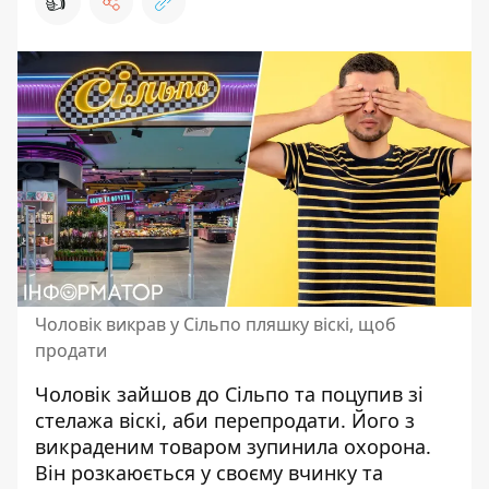
👍
Чоловік викрав у Сільпо пляшку віскі, щоб
продати
Чоловік зайшов до Сільпо та поцупив зі
стелажа віскі, аби перепродати. Його з
викраденим
товаром зупинила охорона
.
Він розкаюється у своєму вчинку та