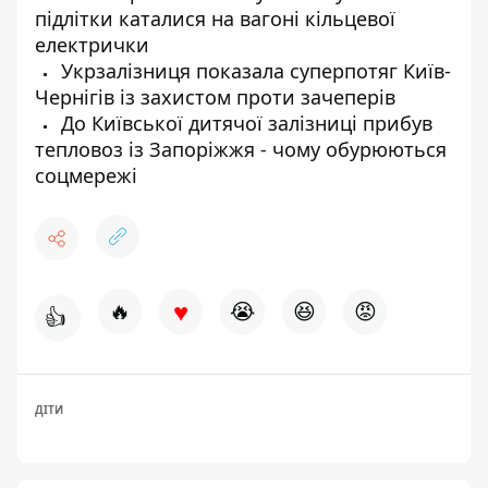
підлітки каталися на вагоні кільцевої
електрички
Укрзалізниця показала суперпотяг Київ-
Чернігів із захистом проти зачеперів
До Київської дитячої залізниці прибув
тепловоз із Запоріжжя - чому обурюються
соцмережі
♥
🔥
😭
😆
😡
👍
ДІТИ