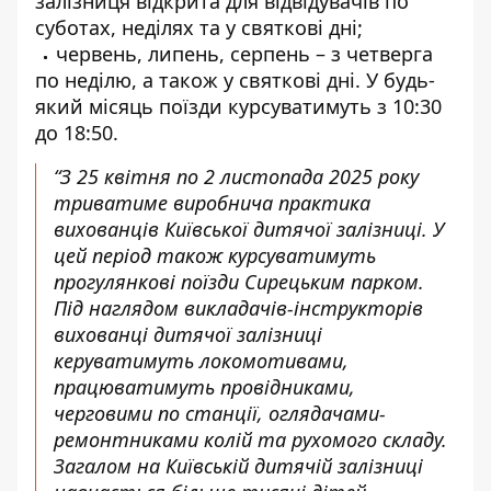
залізниця відкрита для відвідувачів по
суботах, неділях та у святкові дні;
червень, липень, серпень – з четверга
по неділю, а також у святкові дні. У будь-
який місяць поїзди курсуватимуть з 10:30
до 18:50.
“З 25 квітня по 2 листопада 2025 року
триватиме виробнича практика
вихованців Київської дитячої залізниці. У
цей період також курсуватимуть
прогулянкові поїзди Сирецьким парком.
Під наглядом викладачів-інструкторів
вихованці дитячої залізниці
керуватимуть локомотивами,
працюватимуть провідниками,
черговими по станції, оглядачами-
ремонтниками колій та рухомого складу.
Загалом на Київській дитячій залізниці