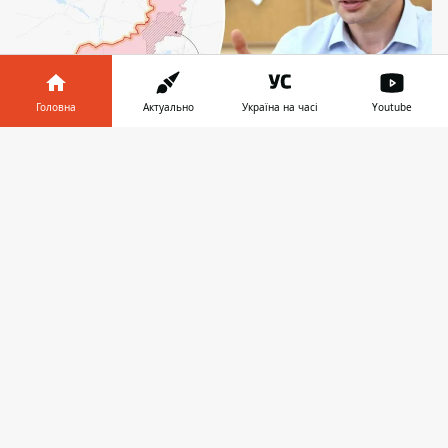
Головна
Актуально
Україна на часі
Youtube
Резонансні висловлювання Кличка на важливі
Інформатор у
Завантажити
суспільно-політичні теми зазвичай мають
телефоні
👉
зворотній ефект для міського голови
Київський міський голова Віталій Кличко
прокоментував для західних ЗМІ мирний
план президента США Дональда Трампа.
Кличко вважає, що тимчасова передача
Україною
окупованих Росією територій
-
прийнятний і тимчасовий крок. Це -
перша подібна заява Кличка "на загал",
раніше він лише підтримував мирне
врегулювання, не надто заглиблюючись в