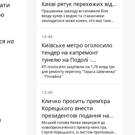
Києві рятує перехожих від
дати
спеки
Працівники закладу встановили біля
ро
входу кулер з водою та стаканчики:
охолодитися може кожен, хто має таке
бажання
14:44
ся на
Київське метро оголосило
тендер на капремонт
тунелю на Подолі -
триватиме майже два роки
КП оголосило закупівлю на 1,76 млрд грн
для ремонту перегону "Тараса Шевченка"
- "Почайна"
13:49
Кличко просить прем'єра
Корецького внести
президентові подання на
а
звільнення володаря
Міський голова Києва звернувся до
новопризначеного прем'єр-міністра,
Троєщини Бахматова
Сергія Корецького, із листом-пропозицією