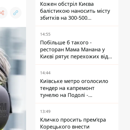
Кожен обстріл Києва
балістикою наносить місту
збитків на 300-500
мільйонів - Петро
Пантелеєв
14:55
Побільше б такого -
ресторан Мама Манана у
Києві рятує перехожих від
спеки
14:44
Київське метро оголосило
тендер на капремонт
тунелю на Подолі -
триватиме майже два роки
13:49
Кличко просить прем'єра
Корецького внести