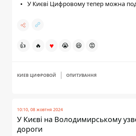
У Києві Цифровому тепер можна по
♥
👍
🔥
😭
😆
😡
КИЕВ ЦИФРОВОЙ
ОПИТУВАННЯ
10:10, 08 жовтня 2024
У Києві на Володимирському узво
дороги