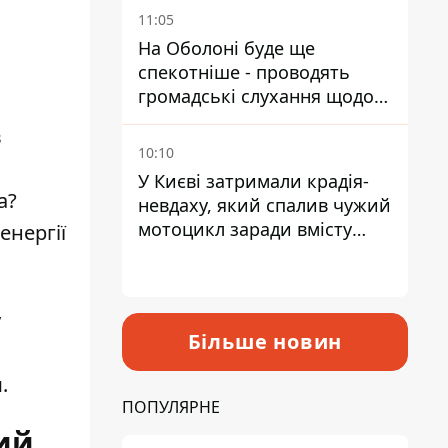
11:05
На Оболоні буде ще
спекотніше - проводять
громадські слухання щодо
храму УГКЦ на Північній
в
10:10
У Києві затримали крадія-
а?
невдаху, який спалив чужий
мотоцикл заради вмісту
енергії
багажника
у
Більше новин
.
ПОПУЛЯРНЕ
ий