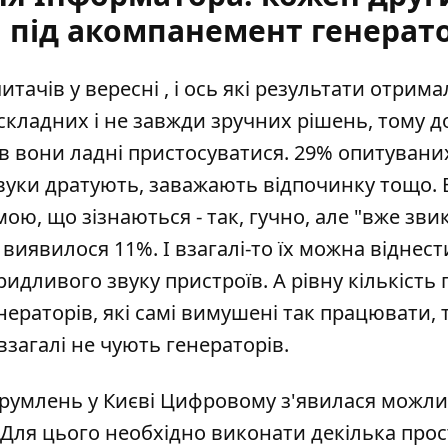
 під акомпанемент генерат
итачів у вересні
, і ось які результати отрима
кладних і не завжди зручних рішень, тому д
в вони ладні пристосуватися. 29% опитувани
вуки дратують, заважають відпочинку тощо. В
, що зізнаються - так, гучно, але "вже звик
 виявилося 11%. І взагалі-то їх можна віднест
ридливого звуку пристроїв. А рівну кількість 
ераторів, які самі вимушені так працювати, 
загалі не чують генераторів.
трумлень у Києві Цифровому з'явилася можли
. Для цього необхідно виконати декілька про