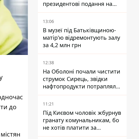
президентові подання на
звільнення володаря
Троєщини Бахматова
13:06
В музеї під Батьківщиною-
матір'ю відремонтують залу
за 4,2 млн грн
12:38
На Оболоні почали чистити
у
струмок Сирець, звідки
нафтопродукти потрапляли
до озер
водночас
11:21
йти до
Під Києвом чоловік жбурнув
гранату комунальникам, бо
не хотів платити за
 містян
квитанціями