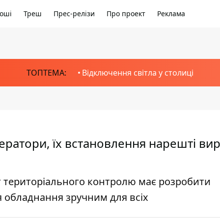
оші
Треш
Прес-релізи
Про проект
Реклама
ТОПТЕМА:
Відключення світла у столиці
ератори, їх встановлення нарешті ви
т територіального контролю має розробити
я обладнання зручним для всіх