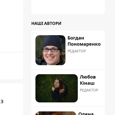
щодо звільнення голови Деснянської РДА
Максима Бахматова
НАШІ АВТОРИ
Богдан
Пономаренко
РЕДАКТОР
Любов
Кінаш
РЕДАКТОР
 з
Олена