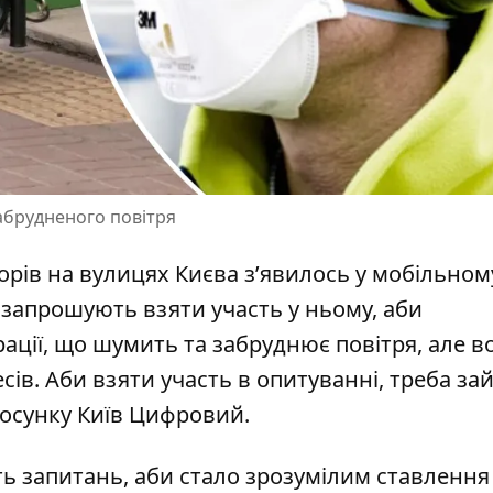
забрудненого повітря
рів на вулицях Києва з’явилось у мобільном
н запрошують
взяти участь у ньому
, аби
ації, що шумить та забруднює повітря, але 
сів. Аби взяти участь в опитуванні, треба за
тосунку Київ Цифровий.
ть запитань, аби стало зрозумілим ставлення