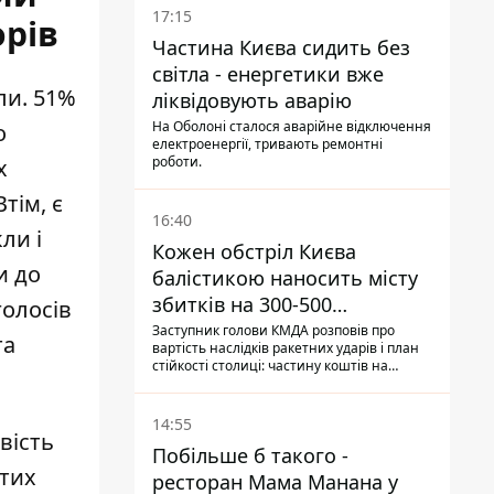
17:15
орів
Частина Києва сидить без
світла - енергетики вже
ли. 51%
ліквідовують аварію
На Оболоні сталося аварійне відключення
о
електроенергії, тривають ремонтні
роботи.
х
тім, є
16:40
ли і
Кожен обстріл Києва
и до
балістикою наносить місту
збитків на 300-500
голосів
мільйонів - Петро
Заступник голови КМДА розповів про
та
вартість наслідків ракетних ударів і план
Пантелеєв
стійкості столиці: частину коштів на
підготовку до зими місто ще не знайшло,
а кожен обстріл вимиває з казни міста ще
більше коштів
14:55
вість
Побільше б такого -
стих
ресторан Мама Манана у