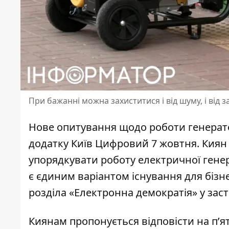
При бажанні можна захиститися і від шуму, і від 
Нове опитування щодо роботи генерато
додатку Київ Цифровий 7 жовтня. Кия
упорядкувати роботу електричної генер
є єдиним варіантом існування для бізне
розділа «Електронна демократія» у зас
Киянам пропонується відповісти на п’я