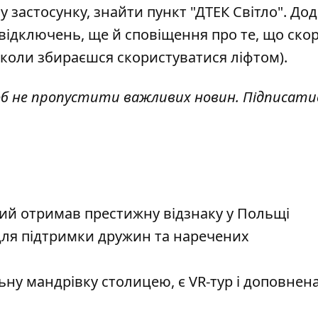
 у застосунку, знайти пункт "ДТЕК Світло". До
бвідключень, ще й сповіщення про те, що ско
, коли збираєшся скористуватися ліфтом).
об не пропустити важливих новин. Підписати
ий отримав престижну відзнаку у Польщі
для підтримки дружин та наречених
ну мандрівку столицею, є VR-тур і доповнен