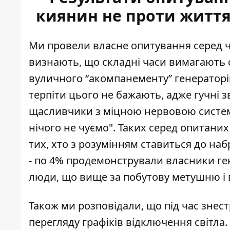
киянин не проти життя
Ми провели власне опитування
серед ч
визнають, що складні часи вимагають с
вуличного “акомпанементу” генераторі
терпіти цього не бажають, адже гучні з
щасливчики з міцною нервовою системою
нічого не чуємо". Таких серед опитаних
тих, хто з розумінням ставиться до наб
- по 4% продемонстрували власники ген
люди, що вище за побутову метушню і в
Також ми розповідали, що під час знес
перегляду графіків відключення світла