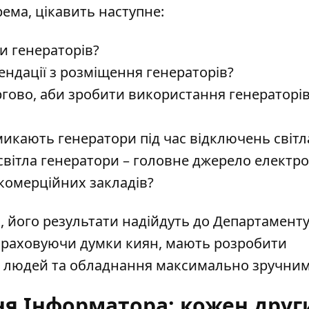
рема, цікавить наступне:
и генераторів?
ендації з розміщення генераторів?
гово, аби зробити використання генераторі
микають генератори під час відключень світл
світла генератори – головне джерело електро
 комерційних закладів?
 його результати надійдуть до Департамент
 враховуючи думки киян, мають розробити
ня людей та обладнання максимально зручним
ня Інформатора: кожен друг