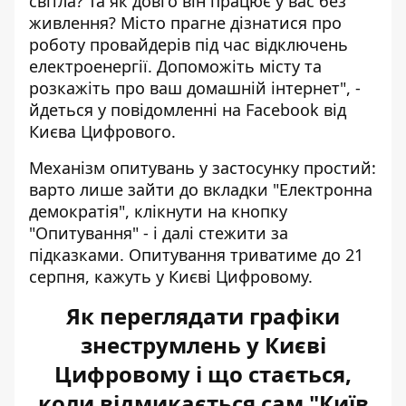
світла? Та як довго він працює у вас без
живлення? Місто прагне дізнатися про
роботу провайдерів під час відключень
електроенергії. Допоможіть місту та
розкажіть про ваш домашній інтернет", -
йдеться у повідомленні на Facebook від
Києва Цифрового.
Механізм опитувань у застосунку простий:
варто лише зайти до вкладки "Електронна
демократія", клікнути на кнопку
"Опитування" - і далі стежити за
підказками. Опитування триватиме до 21
серпня, кажуть у Києві Цифровому.
Як переглядати графіки
знеструмлень у Києві
Цифровому і що стається,
коли відмикається сам "Київ