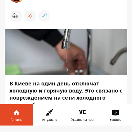
👍
В Киеве на один день отключат
холодную и горячую воду. Это связано с
повреждением на сети холодного
водоснабжения.
Неудобство коснется ряда улиц. Об
Головна
Актуально
Україна на часі
Youtube
этом
Информатор
сообщает со ссылкой на
«Киевводоканал».
Інформатор у