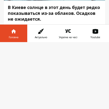
В Киеве солнце в этот день будет редко
показываться из-за облаков. Осадков
не ожидается.
Солнце в этот день скроется за тучами. Об
этом
Информатор
сообщает со ссылкой на
Головна
Актуально
Україна на часі
Youtube
Украинский гидрометцентр.
Інформатор у
Днем температура воздуха будет
Завантажити
телефоні
👉
держаться в районе -1 °C . Ночью столбик
термометра опустится до -7°C.
По народному календарю 7 декабря
отмечается день святой Екатерины.
Екатерина считается покровительницей
брака и невест, поэтому в народе ее еще
называют Женодавица. В этот день
устраивались народные гулянья, катание
на санках с горок — санницы. В народе