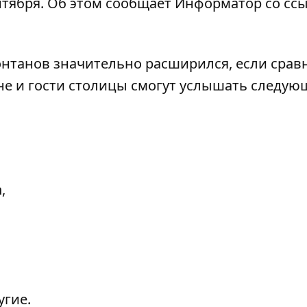
ентября. Об этом сообщает
Информатор
со сс
нтанов значительно расширился, если срав
яне и гости столицы смогут услышать следую
,
угие.