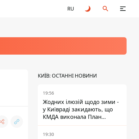
RU
КИЇВ: ОСТАННІ НОВИНИ
19:56
Жодних ілюзій щодо зими -
у Київраді закидають, що
КМДА виконала План
стійкості на 20%
19:30