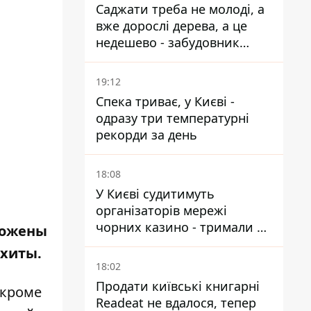
Саджати треба не молоді, а
вже дорослі дерева, а це
недешево - забудовник
Ніконов
19:12
Спека триває, у Києві -
одразу три температурні
рекорди за день
18:08
У Києві судитимуть
організаторів мережі
чорних казино - тримали 39
ложены
закладів
 хиты.
18:02
Продати київські книгарні
 кроме
Readeat не вдалося, тепер