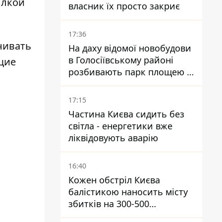
ылкой
власник їх просто закриє
17:36
нивать
На даху відомої новобудови
в Голосіївському районі
щие
розбивають парк площею в
гектар
17:15
Частина Києва сидить без
світла - енергетики вже
ліквідовують аварію
16:40
Кожен обстріл Києва
балістикою наносить місту
збитків на 300-500
мільйонів - Петро