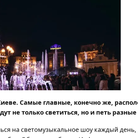
 Киеве. Самые главные, конечно же, распо
ут не только светиться, но и петь разные
ься на светомузыкальное шоу
каждый день,