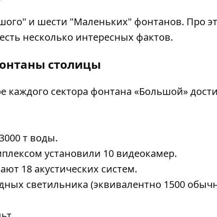
шого" и шести "Маленьких" фонтанов. Про э
есть несколько интересных фактов.
фонтаны столицы
е каждого сектора фонтана «Большой» дости
3000 т воды.
мплексом установили 10 видеокамер.
ют 18 акустических систем.
одных светильника (эквивалентно 1500 обы
ьт.