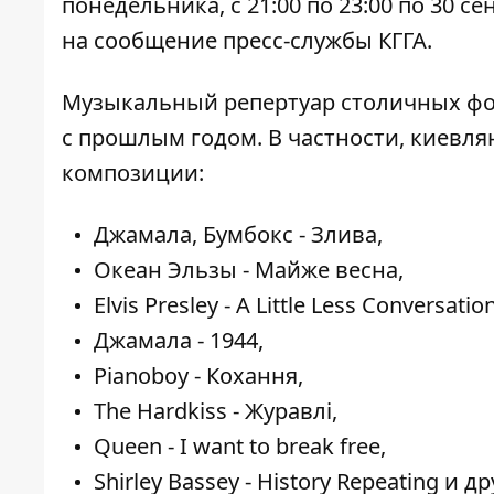
понедельника, с 21:00 по 23:00 по 30 с
на сообщение пресс-службы КГГА.
Музыкальный репертуар столичных фо
с прошлым годом. В частности, киевл
композиции:
Джамала, Бумбокс - Злива,
Океан Эльзы - Майже весна,
Elvis Presley - A Little Less Conversation
Джамала - 1944,
Pianoboy - Кохання,
The Hardkiss - Журавлі,
Queen - I want to break free,
Shirley Bassey - History Repeating и др