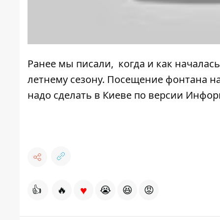
Ранее мы писали,
когда и как началас
летнему сезону. Посещение фонтана н
надо сделать в Киеве
по версии Инфор
♥
👍
🔥
😭
😆
😡