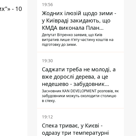
19:56
"» - 10
Жодних ілюзій щодо зими -
у Київраді закидають, що
КМДА виконала План
стійкості на 20%
Депутат Вітренко заявив, що Київ
витратив лише п'яту частину коштів на
підготовку до зими.
19:30
Саджати треба не молоді, а
вже дорослі дерева, а це
недешево - забудовник
Ніконов
Засновник KAN DEVELOPMENT розповів, як
забудовники можуть охолодити столицю
в спеку.
19:12
Спека триває, у Києві -
одразу три температурні