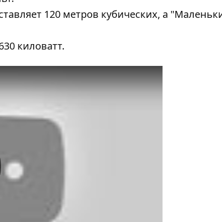
авляет 120 метров кубических, а "Маленьких
630 киловатт.
y