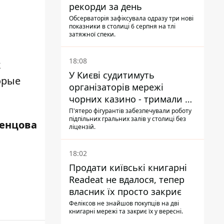
рекорди за день
Обсерваторія зафіксувала одразу три нові
показники в столиці 6 серпня на тлі
затяжної спеки.
18:08
к
У Києві судитимуть
орые
організаторів мережі
чорних казино - тримали 39
закладів
П'ятеро фігурантів забезпечували роботу
підпільних гральних залів у столиці без
енцова
ліцензій.
18:02
Продати київські книгарні
Readeat не вдалося, тепер
власник їх просто закриє
Феліксов не знайшов покупців на дві
книгарні мережі та закриє їх у вересні.