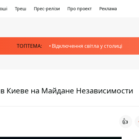
оші
Треш
Прес-релізи
Про проект
Реклама
ТОПТЕМА:
Відключення світла у столиці
 в Киеве на Майдане Независимости
👍