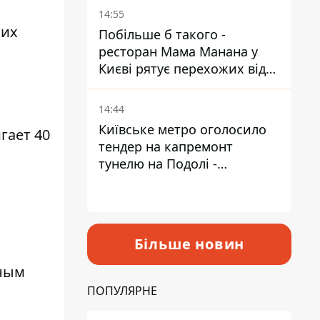
Пантелеєв
14:55
тих
Побільше б такого -
ресторан Мама Манана у
Києві рятує перехожих від
спеки
14:44
Київське метро оголосило
гает 40
тендер на капремонт
тунелю на Подолі -
триватиме майже два роки
Більше новин
чным
ПОПУЛЯРНЕ