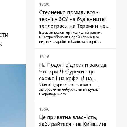
18:30
Стерненко помилився -
техніку ЗСУ на будівництві
теплотраси на Теремки не
задіяли
Відомий волонтер і колишній радник
сти
міністра оборони Сергій Стерненко
вирішив заробити балів на історії з
к
вирубуванням дерев: він повідомив, що
на місці працює техніка, "передана на
ЗСУ", втім, це виявилося неправдою
16:16
На Подолі відкрили заклад
Чотири Чебуреки - це
схоже і на кафе, й на
фастфуд
У Києві відкрили Prosecco Bar з
авторськими чебуреками на вулиці
Скоропадського.
15:46
Це приватна власність,
забирайтеся - на Київщині