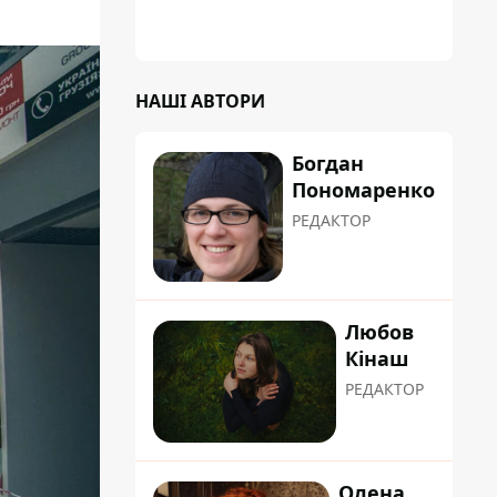
градусну спеку: це про людяність та добру
вдачу
НАШІ АВТОРИ
Богдан
Пономаренко
РЕДАКТОР
Любов
Кінаш
РЕДАКТОР
Олена