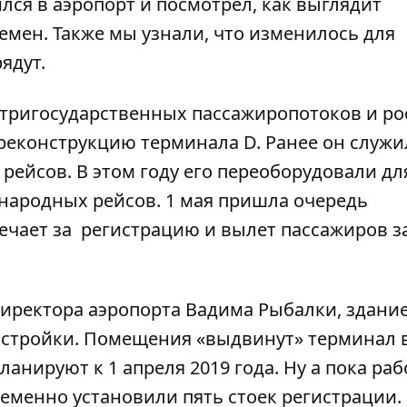
лся в аэропорт и посмотрел, как выглядит
емен. Также мы узнали,
что изменилось для
рядут
.
нутригосударственных пассажиропотоков и р
реконструкцию терминала D. Ранее он служи
ейсов. В этом году его переоборудовали дл
ародных рейсов. 1 мая пришла очередь
ечает за регистрацию и вылет пассажиров з
директора аэропорта Вадима Рыбалки, здани
истройки. Помещения «выдвинут» терминал 
анируют к 1 апреля 2019 года. Ну а пока ра
еменно установили пять стоек регистрации. 