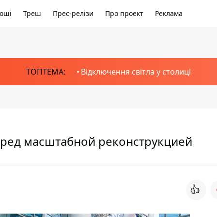
оші
Треш
Прес-релізи
Про проект
Реклама
ТОПТЕМА:
Відключення світла у столиці
перед масштабной реконструкцией
👍