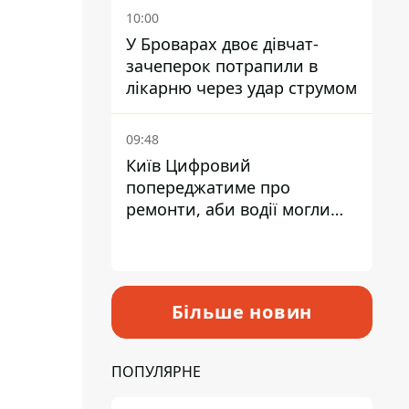
10:00
У Броварах двоє дівчат-
зачеперок потрапили в
лікарню через удар струмом
09:48
Київ Цифровий
попереджатиме про
ремонти, аби водії могли
уникати ділянок із заторами
Більше новин
ПОПУЛЯРНЕ