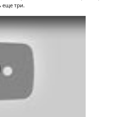
 еще три.
y