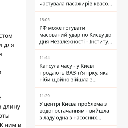
частувала пасажирів квасом
під час знеструмлення
мережі
13:05
РФ може готувати
масований удар по Києву до
остом
Дня Незалежності - Інститут
л для
вивчення війни
я
11:44
Капсула часу - у Києві
а
продають ВАЗ-п'ятірку, яка
ніби щойно зійшла з
конвейєра
11:20
е
У центрі Києва проблема з
в длину
водопостачанням - вийшла
боты
з ладу одна з насосних
К ним в
станцій