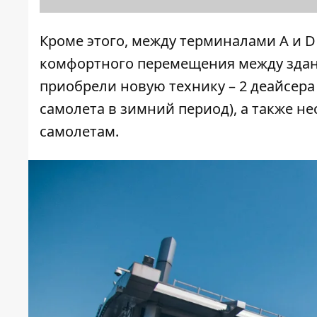
Кроме этого, между терминалами А и D
комфортного перемещения между здани
приобрели новую технику – 2 деайсера
самолета в зимний период), а также н
самолетам.