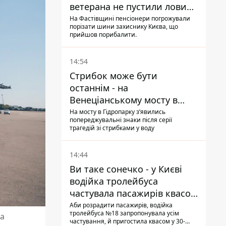
ветерана не пустили ловити
рибу в озері
На Фастівщині пенсіонери погрожували
порізати шини захиснику Києва, що
прийшов порибалити.
14:54
Стрибок може бути
останнім - на
Венеціанському мосту в
Гідропарку встановили
На мосту в Гідропарку зʼявились
попереджувальні знаки після серії
таблички для відчайдухів
трагедій зі стрибками у воду
14:44
Ви таке сонечко - у Києві
водійка тролейбуса
частувала пасажирів квасом
під час знеструмлення
Аби розрадити пасажирів, водійка
тролейбуса №18 запропонувала усім
за
мережі
частування, й пригостила квасом у 30-