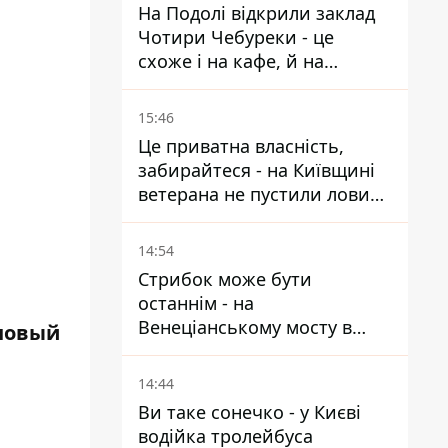
На Подолі відкрили заклад
Чотири Чебуреки - це
схоже і на кафе, й на
фастфуд
15:46
Це приватна власність,
забирайтеся - на Київщині
ветерана не пустили ловити
рибу в озері
14:54
Стрибок може бути
останнім - на
Венеціанському мосту в
 новый
Гідропарку встановили
таблички для відчайдухів
14:44
Ви таке сонечко - у Києві
водійка тролейбуса