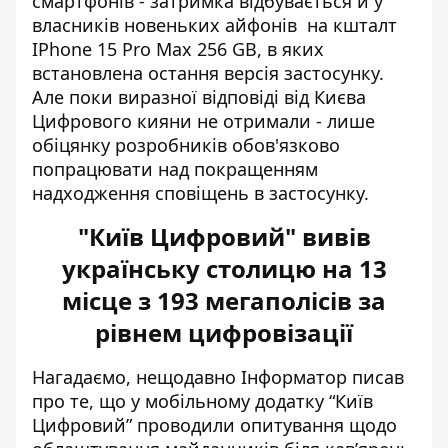
смартфонів - затримка відбувається й у
власників новеньких айфонів на кшталт
IPhone 15 Pro Max 256 GB, в яких
встановлена остання версія застосунку.
Але поки виразної відповіді від Києва
Цифрового кияни не отримали - лише
обіцянку розробників обов'язково
попрацювати над покращенням
надходження сповіщень в застосунку.
"Київ Цифровий" вивів
українську столицю на 13
місце з 193 мегаполісів за
рівнем цифровізації
Нагадаємо, нещодавно Інформатор писав
про те, що у мобільному додатку “Київ
Цифровий” проводили
опитування щодо