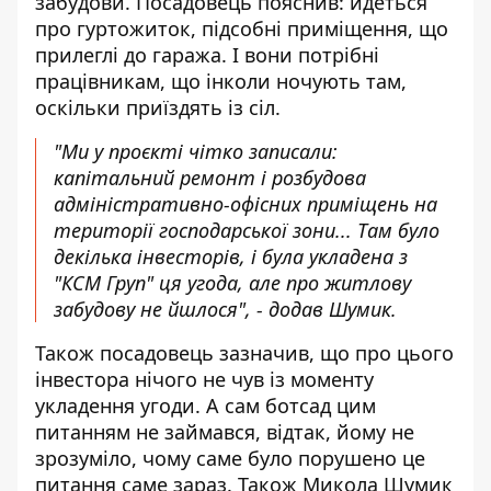
забудови. Посадовець пояснив: йдеться
про гуртожиток, підсобні приміщення, що
прилеглі до гаража. І вони потрібні
працівникам, що інколи ночують там,
оскільки приїздять із сіл.
"Ми у проєкті чітко записали:
капітальний ремонт і розбудова
адміністративно-офісних приміщень на
території господарської зони... Там було
декілька інвесторів, і була укладена з
"КСМ Груп" ця угода, але про житлову
забудову не йшлося", - додав Шумик.
Також посадовець зазначив, що про цього
інвестора нічого не чув із моменту
укладення угоди. А сам ботсад цим
питанням не займався, відтак, йому не
зрозуміло, чому саме було порушено це
питання саме зараз. Також Микола Шумик