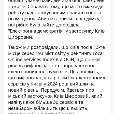
облаштування майданчиків
біля кав’ярень
та кафе. Справа в тому, що місто вже веде
роботу над формуванням правил їхнього
розміщення. Аби висловити свою думку,
потрібно було зайти до розділа
"Електронна демократія" у застосунку Київ
Цифровий.
Також ми розповідали, що
Київ посів 13-те
місце серед 193 міст світу
у рейтингу Local
Online Services Index від ООН, що оцінює
рівень цифровізації та запровадження
електронних інструментів. Це доводить,
що цифровізація та розвиток електронних
сервісів у Києві у 2024 році вийшли на
новий рівень. Передусім, йдеться про
міський застосунок Київ Цифровий, який
налічує вже більше 30 сервісів та
незабаром збільшить цю кількість,