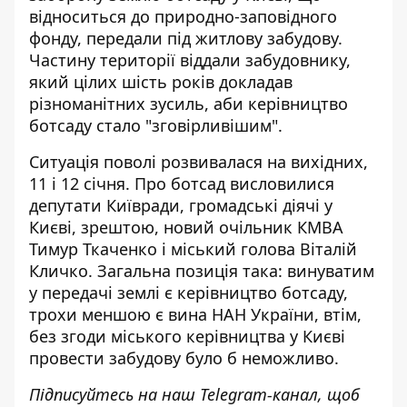
відноситься до природно-заповідного
фонду,
передали під житлову забудову
.
Частину території віддали забудовнику,
який цілих шість років докладав
різноманітних зусиль, аби керівництво
ботсаду стало "зговірливішим".
Ситуація поволі розвивалася на вихідних,
11 і 12 січня. Про ботсад висловилися
депутати Київради, громадські діячі у
Києві, зрештою, новий очільник КМВА
Тимур Ткаченко і міський голова Віталій
Кличко. Загальна позиція така:
винуватим
у передачі землі є керівництво ботсаду
,
трохи меншою є вина НАН України, втім,
без згоди міського керівництва у Києві
провести забудову було б неможливо.
Підписуйтесь на наш
Telegram-канал
, щоб