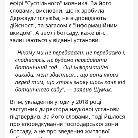
ефірі "Суспільного" мовника
. За його
словами, висновки, що їх зробила
Держаудитслужба, не відповідають
дійсності, та загалом є "інформаційним
вкидом". А землі ботсаду, каже він,
залишаються у віданні установи.
"Нікому ми не передавали, не передаємо і,
сподіваюсь, не будемо передавати
ботанічний сад... Оці інформаційні
викиди, мені здається... що вони якраз
перед тим, що хтось знову щось хоче від
ботанічного саду", — заявив Шумик.
Втім, укладення угоди у 2018 році
заступник директора наукової установи
підтвердив. За його словами, тоді йшлося
про впорядкування господарської зони
ботсаду, а не про зведення житлової