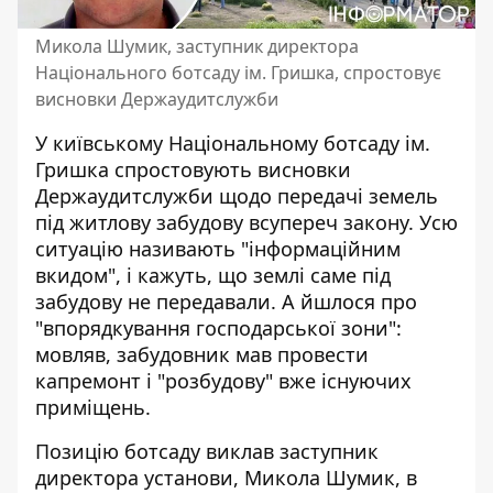
Микола Шумик, заступник директора
Національного ботсаду ім. Гришка, спростовує
висновки Держаудитслужби
У київському Національному ботсаду ім.
Гришка спростовують висновки
Держаудитслужби щодо передачі земель
під житлову забудову всупереч закону. Усю
ситуацію
називають "інформаційним
вкидом"
, і кажуть, що землі саме під
забудову не передавали. А йшлося про
"впорядкування господарської зони":
мовляв, забудовник мав провести
капремонт і "розбудову" вже існуючих
приміщень.
Позицію ботсаду виклав заступник
директора установи, Микола Шумик,
в