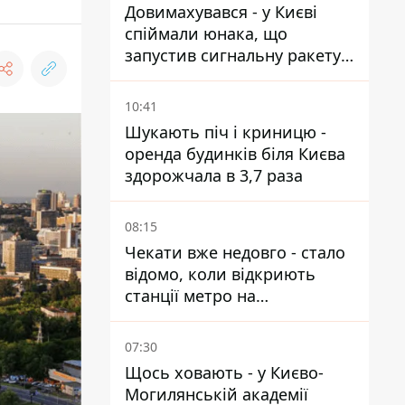
Довимахувався - у Києві
спіймали юнака, що
запустив сигнальну ракету,
аби потішити дівчат
10:41
Шукають піч і криницю -
оренда будинків біля Києва
здорожчала в 3,7 раза
08:15
Чекати вже недовго - стало
відомо, коли відкриють
станції метро на
Виноградарі
07:30
Щось ховають - у Києво-
Могилянській академії