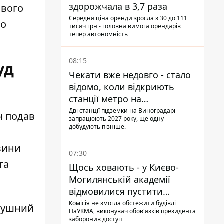
здорожчала в 3,7 раза
ового
Середня ціна оренди зросла з 30 до 111
го
тисяч грн - головна вимога орендарів
тепер автономність
08:15
уд
Чекати вже недовго - стало
відомо, коли відкриють
станції метро на
Виноградарі
Дві станції підземки на Виноградарі
н подав
запрацюють 2027 року, ще одну
добудують пізніше.
авини
07:30
та
Щось ховають - у Києво-
Могилянській академії
відмовилися пустити
комісію з охорони пам'яток
Комісія не змогла обстежити будівлі
атушний
НаУКМА, виконувач обов'язків президента
на територію
заборонив доступ