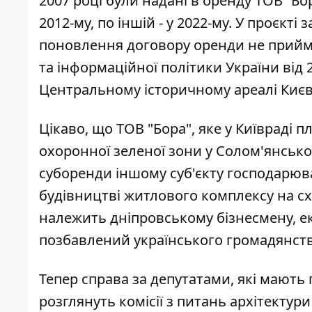
2007 році були надані в оренду ТОВ “Бор
2012-му, по іншій - у 2022-му. У проєкт
поновлення договору оренди не прийма
та інформаційної політики України від 
Центральному історичному ареалі Києв
Цікаво, що ТОВ "Бора", яке у Київраді 
охоронної зеленої зони у Солом'янсько
суборенди
іншому суб'єкту господарюван
будівництві житлового комплексу на сх
належить дніпровському бізнесмену, ек
позбавлений українського громадянств
Тепер справа за депутатами, які мають 
розглянуть комісії з питань архітектур