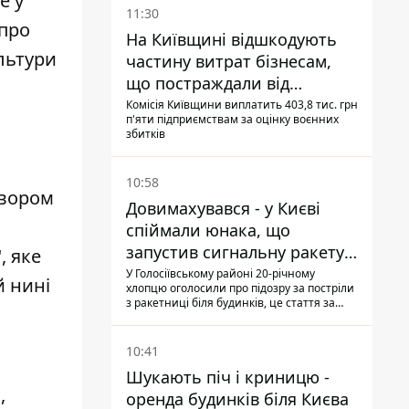
е у
11:30
 про
На Київщині відшкодують
льтури
частину витрат бізнесам,
що постраждали від
прильотів ракет
Комісія Київщини виплатить 403,8 тис. грн
п'яти підприємствам за оцінку воєнних
збитків
10:58
овором
Довимахувався - у Києві
спіймали юнака, що
запустив сигнальну ракету,
, яке
аби потішити дівчат
У Голосіївському районі 20-річному
й нині
хлопцю оголосили про підозру за постріли
з ракетниці біля будинків, це стаття за
"хуліганку"
10:41
Шукають піч і криницю -
,
оренда будинків біля Києва