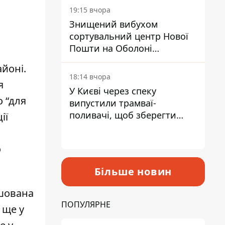
19:15 вчора
Знищений вибухом
сортувальний центр Нової
Пошти на Оболоні
запрацював - видають
йоні.
посилки
18:14 вчора
я
У Києві через спеку
 “для
випустили трамваї-
поливачі, щоб зберегти
ії
рейки від деформації
о
Більше новин
ашована
ПОПУЛЯРНЕ
 ще у