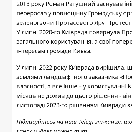
2018 року Роман Ратушний заснував ініц
переросла у повноцінну Громадську орг
зеленої зони Протасового Яру. Протест
У липні 2020-го
Київрада повернула Про
загального користування, а свої попер
інтересам громади Києва.
У липні 2022 року
Київрада вирішила
, 
землями ландшафтного заказника «Прота
власності, а все інше – у користуванн
місяць не дожив до цього рішення - він 
листопаді 2023-го рішенням Київради з
Підписуйтесь на наш
Telegram-канал
, щ
канал у Viber можна
тут
.