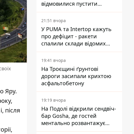
відмовилися пустити
комісію з охорони пам'яток
на територію
21:51 вчора
У PUMA та Intertop кажуть
про дефіцит - ракети
спалили склади відомих
брендів
19:41 вчора
На Троєщині ґрунтові
своїх
дороги засипали крихтою
асфальтобетону
о Яру.
року
,
19:19 вчора
На Подолі відкрили сендвіч-
, після
бар Gosha, де гостей
ментально розвантажує
рії,
акула