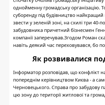
спочатку очолив громадську ініціативу 
однойменну громадську організацію. То
суборенду під будівництво найкращий 
звести у зеленій зоні, на схилі три 40-
забудовника причетний бізнесмен Генна
компанії заперечував.Згодом Роман ск
навіть деякий час переховувався, бо п
Як розвивалися под
Інформатор розповідав, що конфлікт 
попереднім керівництвом Києва - а са
Черновецького. Справа про забудову па
цю зону до території житлової та грома