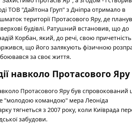
"Захистимо Протасів Яр", а згодом - і створив
ді ТОВ "Дайтона Груп" з Дніпра отримало в
шматок території Протасового Яру, де плану
поверхові будівлі. Ратушний встановив, що до
дій Корбан, який, до речі, свою причетність
аржився, що його залякують фізичною розпра
обоювався за своє життя.
ії навколо Протасового Яру
навколо Протасового Яру був спровокований 
ме "молодою командою" мера Леоніда
рку тягнеться з 2007 року, коли Київрада пе
дської забудови.