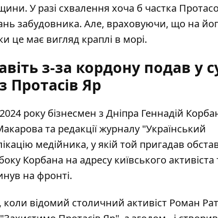
щини. У разі схвалення хоча б частка Протас
ань забудовника. Але, враховуючи, що на йо
ки це має вигляд краплі в морі.
віть з-за кордону подав у с
з Протасів Яр
2024 року бізнесмен з Дніпра Геннадій Корба
акарова та редакції журналу "Український
ікацію медійника, у якій той пригадав обст
 боку Корбана на адресу київського активіста 
инув на фронті.
ах, коли відомий столичний активіст Роман Р