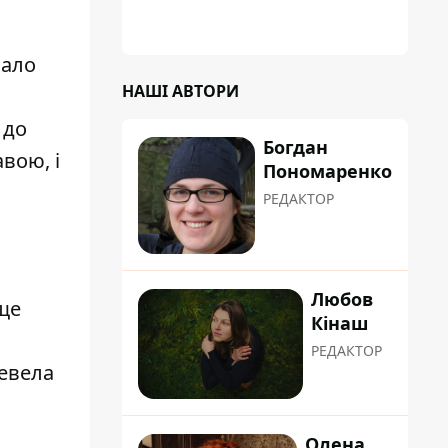
вало
НАШІ АВТОРИ
 до
Богдан
вою, і
Пономаренко
РЕДАКТОР
Любов
ще
Кінаш
РЕДАКТОР
ревела
Олена