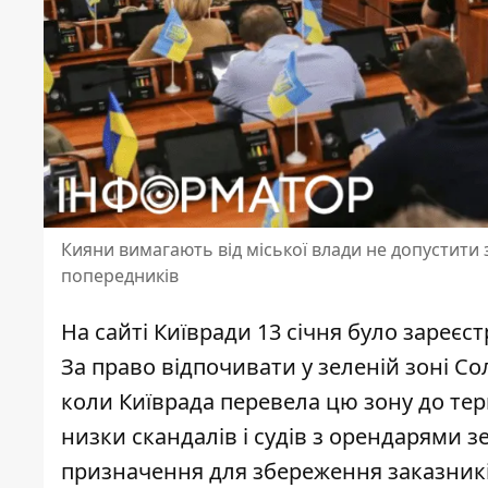
Кияни вимагають від міської влади не допустити
попередників
На сайті Київради 13 січня було зареє
За право відпочивати у зеленій зоні С
коли Київрада перевела цю зону до тери
низки скандалів і судів з орендарями зе
призначення для збереження заказників