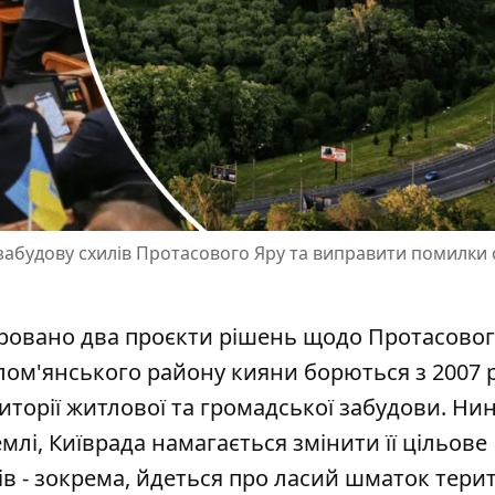
 забудову схилів Протасового Яру та виправити помилки 
стровано два проєкти рішень щодо Протасовог
олом'янського району
кияни борються з 2007 
торії житлової та громадської забудови. Нині
млі, Київрада намагається змінити її цільове
 - зокрема, йдеться про ласий шматок терито