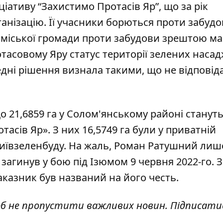
іативу “Захистимо Протасів Яр”, що за рік
анізацію. Її учасники борються проти забуд
 міської громади проти забудови зрештою мав
тасовому Яру статус
території зелених наса
едні рішення визнала такими, що не відпові
що 21,6859 га у Солом'янському районі станут
сів Яр». З них 16,5749 га були у приватній
і Київзеленбуду. На жаль, Роман Ратушний лиш
загинув у бою під Ізюмом 9 червня 2022-го. За
аказник був названий на його честь.
об не пропустити важливих новин. Підписати