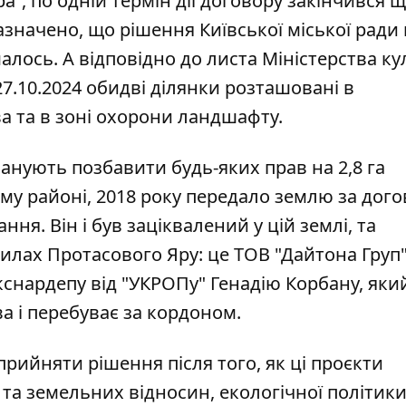
а”, по одній термін дії договору закінчився щ
і зазначено, що рішення Київської міської ради
лось. А відповідно до листа Міністерства ку
27.10.2024 обидві ділянки розташовані в
а та в зоні охорони ландшафту.
планують позбавити будь-яких прав на 2,8 га
му районі, 2018 року
передало землю за дог
ня. Він і був заціквалений у цій землі, та
илах Протасового Яру: це ТОВ "Дайтона Груп"
снардепу від "УКРОПу" Генадію Корбану, яки
а і перебуває за кордоном.
прийняти рішення після того, як ці проєкти
и та земельних відносин, екологічної політики