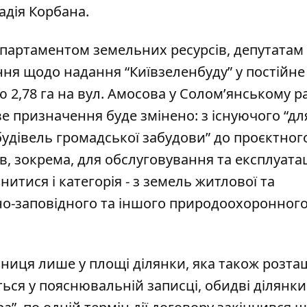
адія Корбана.
епартаментом земельних ресурсів, депутатам
ня щодо надання “Київзеленбуду” у постійне
2,78 га на вул. Амосова у Солом’янському ра
ве призначення буде змінено: з існуючого “дл
удівель громадської забудови” до проєктного
, зокрема, для обслуговування та експлуатац
нитися і категорія - з земель житлової та
но-заповідного та іншого природоохоронног
ізниця лише у площі ділянки, яка також розт
еться у пояснювальній записці, обидві ділянки