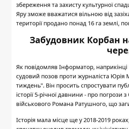
збереження та захисту культурної спад
Яру зможе вважатися вільною від зазіх
території продано понад 16 га землі, по
Забудовник Корбан на
чере
Як повідомляв Інформатор, наприкінці 
судовий позов проти журналіста
Юрія М
тиждень"
.
Він просить спростувати публ
історії 5-річної давнини
- про погрози з
військового Романа Ратушного, що заг
Історія мала місце ще у 2018-2019 рок