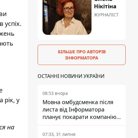
Нікітіна
ови
ЖУРНАЛІСТ
 успіх.
джень
дають
БІЛЬШЕ ПРО АВТОРІВ
ІНФОРМАТОРА
ь
ОСТАННІ НОВИНИ УКРАЇНИ
е
08:53 вчора
 рік, у
Мовна омбудсменка після
листа від Інформатора
планує покарати компанію-
підрядника ПриватБанку
ся на
07:33, 31 липня