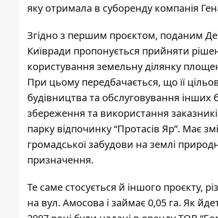
яку отримала в суборенду компанія Ген
Згідно з першим проєктом
, поданим Д
Київради пропонується прийняти рішен
користування земельну ділянку площею 
При цьому передбачається, що її цільо
будівництва та обслуговування інших б
збереження та використання заказників
парку відпочинку “Протасів Яр”. Має змі
громадської забудови на землі природ
призначення.
Те саме
стосується й іншого проєкту
, р
на вул. Амосова і займає 0,05 га. Як йд