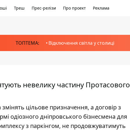
оші
Треш
Прес-релізи
Про проект
Реклама
ТОПТЕМА:
Відключення світла у столиці
рятують невелику частину Протасового
 змінять цільове призначення, а договір з
ірмі одіозного дніпровського бізнесмена для
мплексу з паркінгом, не продовжуватимуть