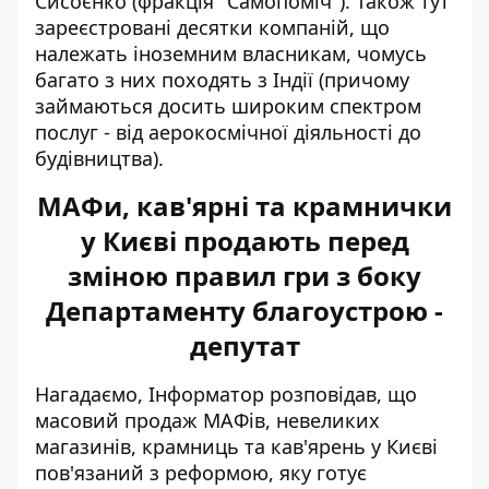
Сисоєнко (фракція "Самопоміч"). Також тут
зареєстровані десятки компаній, що
належать іноземним власникам, чомусь
багато з них походять з Індії (причому
займаються досить широким спектром
послуг - від аерокосмічної діяльності до
будівництва).
МАФи, кав'ярні та крамнички
у Києві продають перед
зміною правил гри з боку
Департаменту благоустрою -
депутат
Нагадаємо, Інформатор розповідав, що
масовий продаж МАФів, невеликих
магазинів, крамниць та кав'ярень
у Києві
пов'язаний з реформою, яку готує