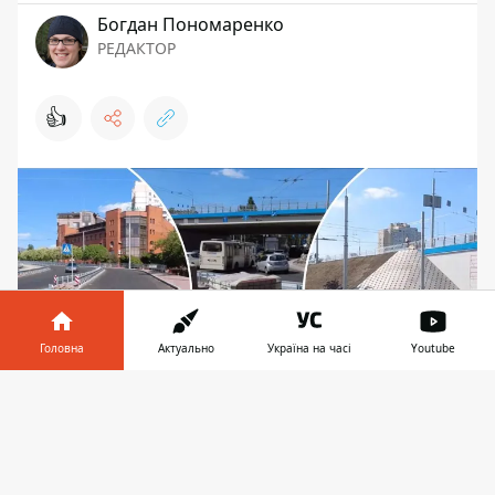
Богдан Пономаренко
РЕДАКТОР
👍
Головна
Актуально
Україна на часі
Youtube
Інформатор у
Завантажити
телефоні
👉
Робітники ведуть вже завершальні роботи -
влаштовують хідці для пішоходів, роблять