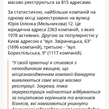
масово реєструються за 815 адресами.
За статистикою, найбільше компаній на
одному місці зареєстровано на вулиці
Юрія Іллєнка (Мельникова) 12. Це
юридична адреса 2363 компаній, з яких
1978 активних. Другою за популярністю у
Києві адресою є "вул. Звіринецька, 63"
(1696 компаній), третьою - "вул.
Бориспільська, 9" (1117 компаній).
"У своїй практиці я стикався з
непоодиноким явищем, що
місцезнаходженням компанії-банкрута
виявляються саме місця масової
реєстрації. Зокрема, така
перереєстрація найчастіше відбувається
за ініціативою керівників та власників
бізнесів, які намагаються уникнути