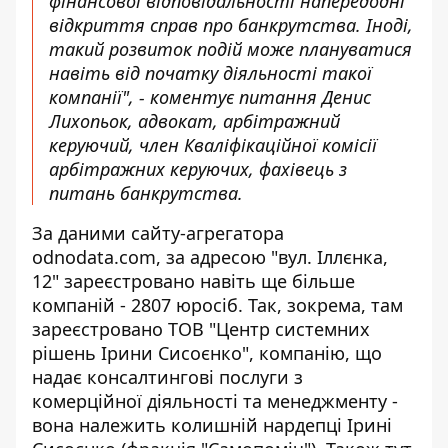
фінансової відповідальності напередодні
відкриття справ про банкрутства. Іноді,
такий розвиток подій може плануватися
навіть від початку діяльності такої
компанії", - коментує питання Денис
Лихопьок, адвокат, арбітражний
керуючий, член Кваліфікаційної комісії
арбітражних керуючих, фахівець з
питань банкрутства.
За даними сайту-агрегатора
odnodata.com, за адресою "вул. Іллєнка,
12" зареєстровано навіть ще більше
компаній - 2807 юросіб. Так, зокрема, там
зареєстровано ТОВ "Центр системних
рішень Ірини Сисоєнко", компанію, що
надає консалтингові послуги з
комерційної діяльності та менеджменту -
вона належить колишній нардепці Ірині