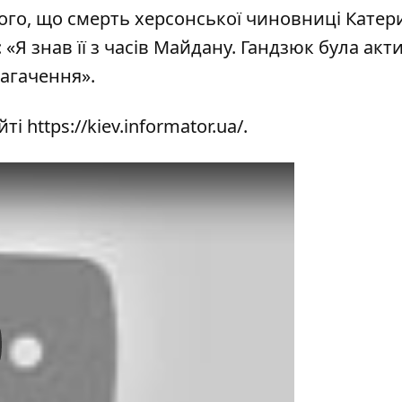
того, що смерть херсонської чиновниці Кате
 «Я знав її з часів Майдану. Гандзюк була акт
багачення».
йті
https://kiev.informator.ua/
.
y