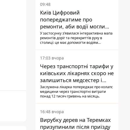
09:48
Київ Цифровий
попереджатиме про
ремонти, аби водії могли
уникати ділянок із заторами
У застосунку зʼявилася інтерактивна мапа
ремонтів доріг та перекриттів руху в
столиці: це має допомогти водіям
сформувати маршрути руху таким чином,
щоб не потрапити в затор
17:03 вчора
Через транспортні тарифи у
київських лікарнях скоро не
залишиться медсестер і
санітарок - професор
Заслужена лікарка попереджає про колапс
медицини через транспортні витрати
Голубовська
понад 12 тисяч гривень на місяць.
16:48 вчора
Вирубку дерев на Теремках
призупинили після приїзду