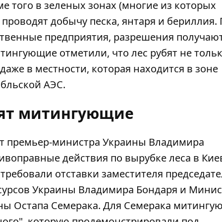
е того в зеленых зонах (многие из которых
 проводят добычу песка, янтаря и бериллия.
ственные предприятия, разрешения получают
тингующие отметили, что лес рубят не тольк
даже в местности, которая находится в зоне
обльской АЭС.
тят митингующие
от премьер-министра Украины Владимира
ивоправные действия по вырубке леса в Кие
 требовали отставки заместителя председате
есурсов Украины Владимира Бондаря и Минис
ны Остапа Семерака. Для Семерака митингу
ого", которую продемонстрировали под