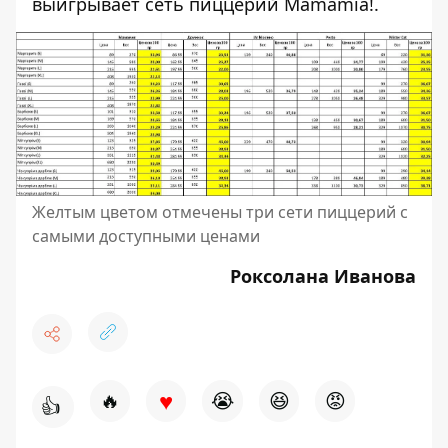
выигрывает сеть пиццерий Mamamia!.
Желтым цветом отмечены три сети пиццерий с
самыми доступными ценами
Роксолана Иванова
♥
🔥
😭
😆
😡
👍