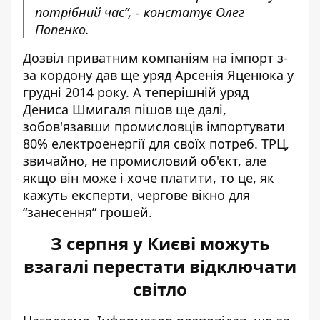
потрібний час”, - констатує Олег
Попенко.
Дозвіл приватним компаніям на імпорт з-
за кордону дав ще уряд Арсенія Яценюка у
грудні 2014 року. А теперішній уряд
Дениса Шмигаля пішов ще далі,
зобов'язавши промисловців імпортувати
80% електроенергії для своїх потреб. ТРЦ,
звичайно, не промисловий об'єкт, але
якщо він може і хоче платити, то це, як
кажуть експерти, чергове вікно для
“занесення” грошей.
З серпня у Києві можуть
взагалі перестати відключати
світло