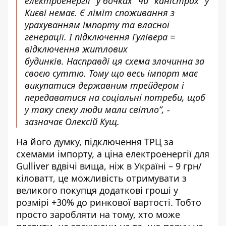
електроенергії "у бочках" чи "каністрах" у
Києві немає. Є ліміт споживання з
урахуванням імпорту та власної
генерації. І підключення Гулівера =
відключення житлових
будинків. Насправді ця схема злочинна за
своєю суттю. Тому що весь імпорт має
викупатися державним трейдером і
передаватися на соціальні потреби, щоб
у таку спеку люди мали світло”, -
зазначає Олексій Кущ.
На його думку, підключення ТРЦ за
схемами імпорту, а ціна електроенергії для
Gulliver вдвічі вища, ніж в Україні – 9 грн/
кіловатт, це можливість отримувати з
великого покупця додаткові гроші у
розмірі +30% до ринкової вартості. Тобто
просто заробляти на тому, хто може