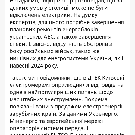
Нагадаємо, Інформатор розповідав, що за
деяких умов у столиці
може не бути
відключень електрики
. На думку
експертів, для цього потрібне завершення
планових ремонтів енергоблоків
українських АЕС, а також завершення
спеки. І, звісно, ​​відсутність обстрілів з
боку російських військ, таких же
нищівних для енегросистеми України, як і
навесні 2024 року.
Також ми повідомляли, що в ДТЕК Київські
електромережі оприлюднили відповідь на
одне з найпопулярніших питань щодо
масштабних знеструмлень. Зокрема,
пов'язані вони з
продажем електроенергії
зарубіжних країн
. За даними Укренерго,
Міненерго та європейської мережі
операторів системи передачі