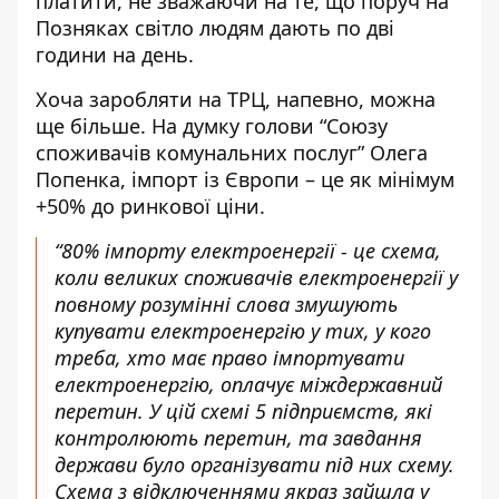
платити, не зважаючи на те, що поруч на
Позняках світло людям дають по дві
години на день.
Хоча заробляти на ТРЦ, напевно, можна
ще більше. На думку голови “Союзу
споживачів комунальних послуг”
Олега
Попенка
, імпорт із Європи – це як мінімум
+50% до ринкової ціни.
“80% імпорту електроенергії - це схема,
коли великих споживачів електроенергії у
повному розумінні слова змушують
купувати електроенергію у тих, у кого
треба, хто має право імпортувати
електроенергію, оплачує міждержавний
перетин. У цій схемі 5 підприємств, які
контролюють перетин, та завдання
держави було організувати під них схему.
Схема з відключеннями якраз зайшла у