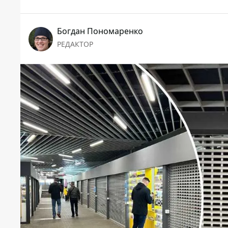
Богдан Пономаренко
РЕДАКТОР