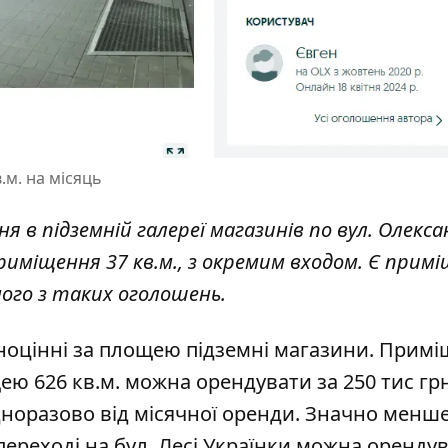
.м. на місяць
 в підземній галереї магазинів по вул. Олекс
риміщення 37 кв.м., з окремим входом. Є прим
дного з таких оголошень.
ноцінні за площею підземні магазини. Примі
щею 626 кв.м. можна орендувати за 250 тис гр
одноразово від місячної оренди. Значно менше
переході на бул. Лесі Українки можна орендув