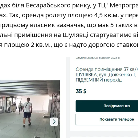
одах біля Бесарабського ринку, у ТЦ "Метрогра
. Так, оренда ролету площею 4,5 кв.м. у пер
 прицьому власник зазначає, що має 5 таких 
вельні приміщення на Шулявці стартуватиме ві
 площею 2 кв.м., що є надто дорогою ставко