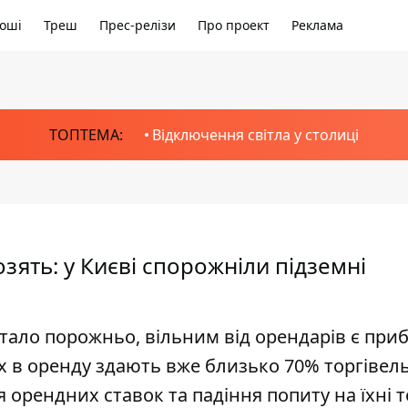
оші
Треш
Прес-релізи
Про проект
Реклама
ТОПТЕМА:
Відключення світла у столиці
зять: у Києві спорожніли підземні
стало порожньо, вільним від орендарів є при
ях в оренду здають вже близько 70% торгівел
 орендних ставок та падіння попиту на їхні 