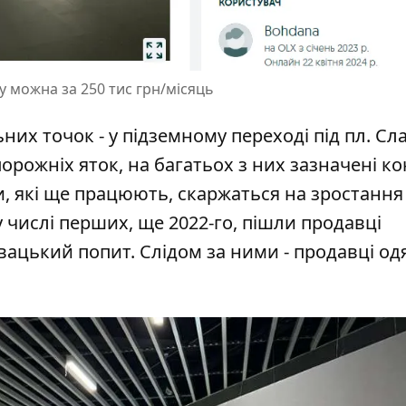
 можна за 250 тис грн/місяць
них точок - у підземному переході під пл. Сл
орожніх яток, на багатьох з них зазначені к
и, які ще працюють, скаржаться на зростання
у числі перших, ще 2022-го, пішли продавці
вацький попит. Слідом за ними - продавці одя