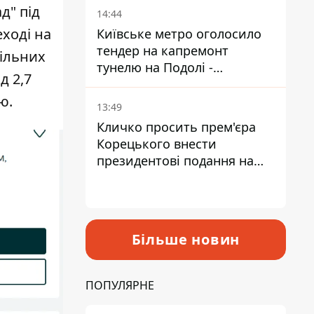
д" під
14:44
еході на
Київське метро оголосило
тендер на капремонт
вільних
тунелю на Подолі -
д 2,7
триватиме майже два роки
ю.
13:49
Кличко просить прем'єра
Корецького внести
президентові подання на
звільнення володаря
Троєщини Бахматова
Більше новин
ПОПУЛЯРНЕ