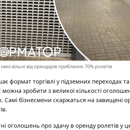
нині вільні від орендарів приблизно 70% ролетів
шає формат торгівлі у підземних переходах та
ок можна зробити з
великої кількості оголоше
. Самі бізнесмени скаржаться на завищені о
ів.
і оголошень про здачу в оренду ролетів у ц