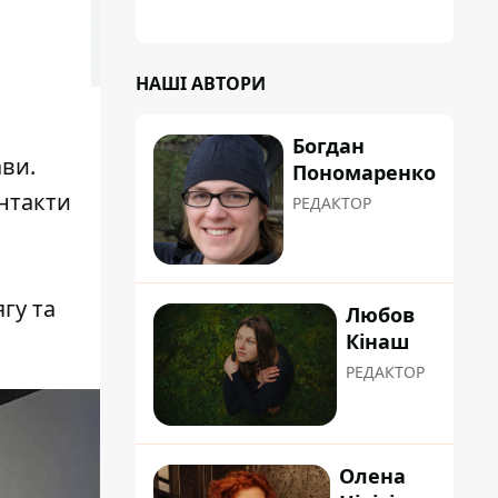
НАШІ АВТОРИ
Богдан
ави.
Пономаренко
онтакти
РЕДАКТОР
гу та
Любов
Кінаш
РЕДАКТОР
Олена