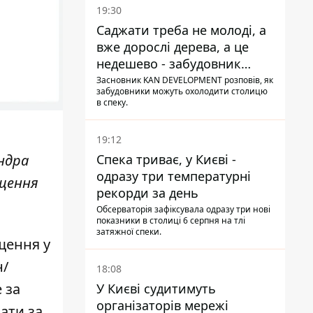
19:30
Саджати треба не молоді, а
вже дорослі дерева, а це
недешево - забудовник
Ніконов
Засновник KAN DEVELOPMENT розповів, як
забудовники можуть охолодити столицю
в спеку.
19:12
Спека триває, у Києві -
андра
одразу три температурні
іщення
рекорди за день
Обсерваторія зафіксувала одразу три нові
показники в столиці 6 серпня на тлі
затяжної спеки.
щення у
н/
18:08
 за
У Києві судитимуть
організаторів мережі
ати за