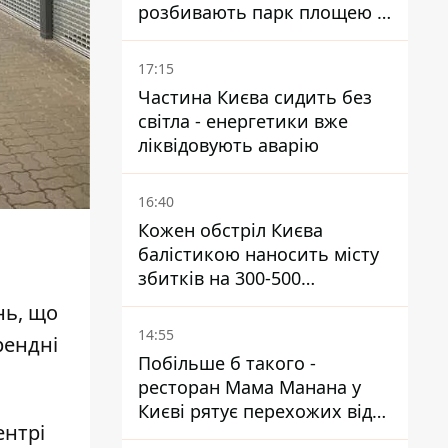
розбивають парк площею в
гектар
17:15
Частина Києва сидить без
світла - енергетики вже
ліквідовують аварію
16:40
Кожен обстріл Києва
балістикою наносить місту
збитків на 300-500
мільйонів - Петро
нь
, що
Пантелеєв
14:55
рендні
Побільше б такого -
ресторан Мама Манана у
Києві рятує перехожих від
ентрі
спеки