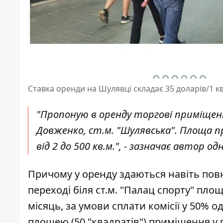
Ставка оренди на Шулявці складає 35 доларів/1 кв
"Пропоную в оренду торгові приміщення
Довженко, ст.м. "Шулявська". Площа п
від 2 до 500 кв.м.", - зазначає автор о
Причому у оренду здаються навіть пов
переході біля ст.м. "Палац спорту" пло
місяць, за умови сплати комісії у 50% 
площею (50 "квадратів") приміщення у 