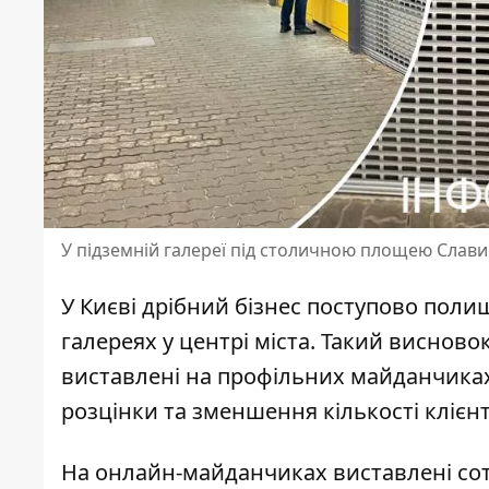
У підземній галереї під столичною площею Слави 
У Києві дрібний бізнес поступово поли
галереях у центрі міста. Такий виснов
виставлені на профільних майданчиках
розцінки та зменшення кількості клієнт
На онлайн-майданчиках виставлені сотн