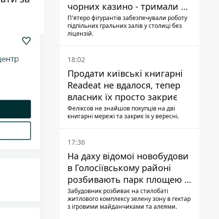
чорних казино - тримали 39
закладів
П'ятеро фігурантів забезпечували роботу
підпільних гральних залів у столиці без
ліцензій.
18:02
Продати київські книгарні
Readeat не вдалося, тепер
власник їх просто закриє
Феліксов не знайшов покупців на дві
книгарні мережі та закриє їх у вересні.
17:36
На даху відомої новобудови
в Голосіївському районі
розбивають парк площею в
гектар
Забудовник розбиває на стилобаті
житлового комплексу зелену зону в гектар
з ігровими майданчиками та алеями.