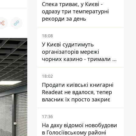
Спека триває, у Києві -
одразу три температурні
рекорди за день
18:08
У Києві судитимуть
організаторів мережі
чорних казино - тримали 39
закладів
18:02
Продати київські книгарні
Readeat не вдалося, тепер
власник їх просто закриє
17:36
На даху відомої новобудови
в Голосіївському районі