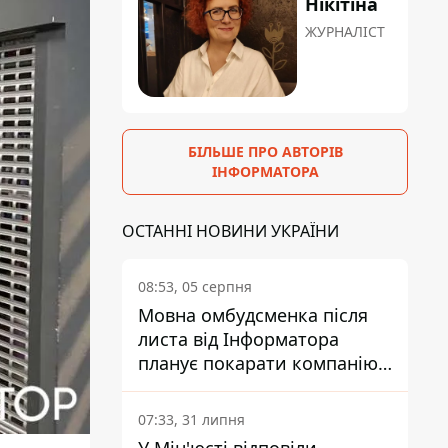
Нікітіна
ЖУРНАЛІСТ
БІЛЬШЕ ПРО АВТОРІВ
ІНФОРМАТОРА
ОСТАННІ НОВИНИ УКРАЇНИ
08:53, 05 серпня
Мовна омбудсменка після
листа від Інформатора
планує покарати компанію-
підрядника ПриватБанку
07:33, 31 липня